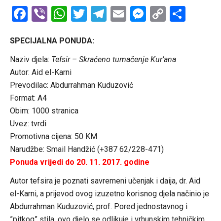
Facebook
Viber
WhatsApp
Twitter
Telegram
Email
Messenge
Copy
Shar
Link
SPECIJALNA PONUDA:
Naziv djela:
Tefsir – Skraćeno tumačenje Kur’ana
Autor: Aid el-Karni
Prevodilac: Abdurrahman Kuduzović
Format: A4
Obim: 1000 stranica
Uvez: tvrdi
Promotivna cijena: 50 KM
Narudžbe: Smail Handžić (+387 62/228-471)
Ponuda vrijedi do 20. 11. 2017. godine
Autor tefsira je poznati savremeni učenjak i daija, dr. Aid
el-Karni, a prijevod ovog izuzetno korisnog djela načinio je
Abdurrahman Kuduzović, prof. Pored jednostavnog i
”pitkog” stila, ovo djelo se odlikuje i vrhunskim tehničkim