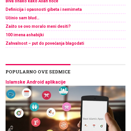
Biva onako kako Allah hoće
Definicija i opasnosti gibeta i nemimeta
Učinio sam blud…
Zašto se ovo moralo meni desiti?
100 imena ashabijki
Zahvalnost – put do povećanja blagodati
POPULARNO OVE SEDMICE
Islamske Android aplikacije