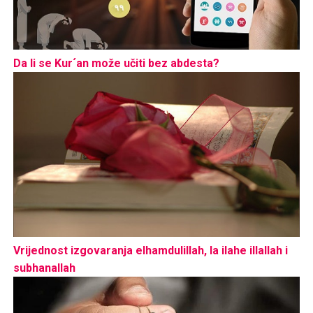
Da li se Kur´an može učiti bez abdesta?
Vrijednost izgovaranja elhamdulillah, la ilahe illallah i
subhanallah