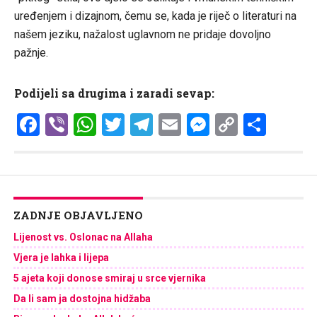
uređenjem i dizajnom, čemu se, kada je riječ o literaturi na
našem jeziku, nažalost uglavnom ne pridaje dovoljno
pažnje.
Podijeli sa drugima i zaradi sevap:
Facebook
Viber
WhatsApp
Twitter
Telegram
Email
Messenge
Copy
Shar
Link
ZADNJE OBJAVLJENO
Lijenost vs. Oslonac na Allaha
Vjera je lahka i lijepa
5 ajeta koji donose smiraj u srce vjernika
Da li sam ja dostojna hidžaba