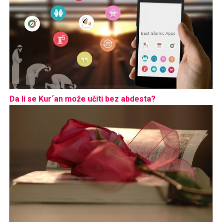
Da li se Kur´an može učiti bez abdesta?