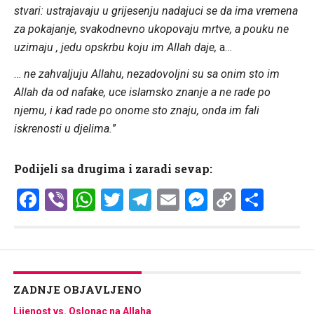
stvari: ustrajavaju u grijesenju nadajuci se da ima vremena
za pokajanje, svakodnevno ukopovaju mrtve, a pouku ne
uzimaju , jedu opskrbu koju im Allah daje,
a…
…
ne zahvaljuju Allahu, nezadovoljni su sa onim sto im
Allah da od nafake, uce islamsko znanje a ne rade po
njemu, i kad rade po onome sto znaju, onda im fali
iskrenosti u djelima.
”
Podijeli sa drugima i zaradi sevap:
Facebook
Viber
WhatsApp
Twitter
Telegram
Email
Messenge
Copy
Shar
Link
ZADNJE OBJAVLJENO
Lijenost vs. Oslonac na Allaha