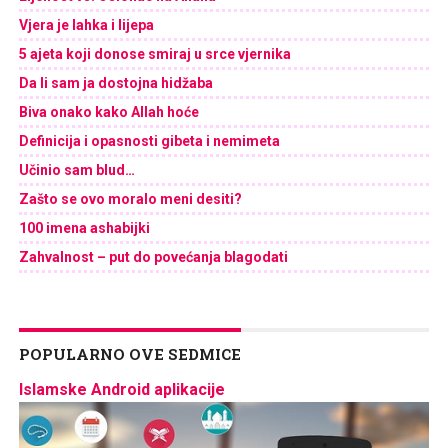
Vjera je lahka i lijepa
5 ajeta koji donose smiraj u srce vjernika
Da li sam ja dostojna hidžaba
Biva onako kako Allah hoće
Definicija i opasnosti gibeta i nemimeta
Učinio sam blud…
Zašto se ovo moralo meni desiti?
100 imena ashabijki
Zahvalnost – put do povećanja blagodati
POPULARNO OVE SEDMICE
Islamske Android aplikacije