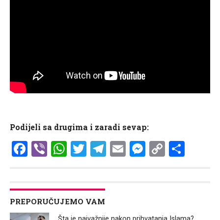
Podijeli sa drugima i zaradi sevap:
Facebook
Viber
WhatsApp
Twitter
Telegram
Email
Messenge
Copy
Shar
Link
PREPORUČUJEMO VAM
Šta je najvažnije nakon prihvatanja Islama?