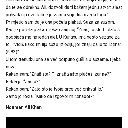
da te se odreknu. Ali, dozvoli da ti kažem jednu stvar: slast
prihvatanja ove Istine je zaista vrijedna svega toga.”
Primjetio sam da je ona počela plakati. Suza za suzom.
Kad je počela plakati, rekao sam joj: “Znaš, to što ti plačeš,
podsjeća me na jedan ajet. U Kur’anu ima nešto vezano za
to…”Vidiš kako im liju suze iz očiju, jer znaju da je to Istina”
(5:83)”
U tom trenutku ona se već potpuno gušila u suzama, rijeka
suza.
Rekao sam: “Znaš šta? Ti znaš zašto plačeš, zar ne?”
Rekla je: “Zašto?”
Rekao sam: “Zato što je tvoje srce već prihvatilo.”
Samo je rekla: “Kako da izgovorim šehadet?”
Nouman Ali Khan