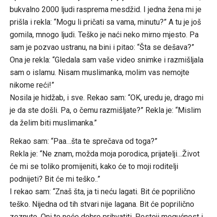
bukvalno 2000 ljudi rasprema mesdžid. I jedna žena mi je
prišla i rekla: “Mogu li pričati sa vama, minutu?” A tu je još
gomila, mnogo ljudi. Teško je naći neko mirno mjesto. Pa
sam je pozvao ustranu, na bini i pitao: “Šta se dešava?”
Ona je rekla: “Gledala sam vaše video snimke i razmišljala
sam o islamu. Nisam muslimanka, molim vas nemojte
nikome reći!”
Nosila je hidžab, i sve. Rekao sam: “OK, uredu je, drago mi
je da ste došli. Pa, o čemu razmišljate?” Rekla je: “Mislim
da želim biti muslimanka.”
Rekao sam: “Paa…šta te sprečava od toga?”
Rekla je: “Ne znam, možda moja porodica, prijatelji…Život
će mi se toliko promijeniti, kako će to moji roditelji
podnijeti? Bit će mi teško..”
I rekao sam: “Znaš šta, ja ti neću lagati. Bit će poprilično
teško. Nijedna od tih stvari nije lagana. Bit će poprilično
zeznuto. Oni to neće dobro prihvatiti. Postoji mogućnost i