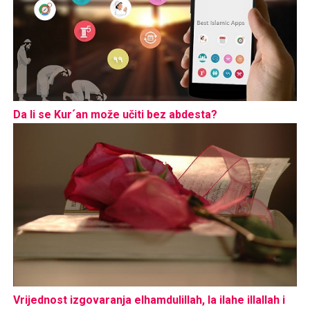
Da li se Kur´an može učiti bez abdesta?
Vrijednost izgovaranja elhamdulillah, la ilahe illallah i