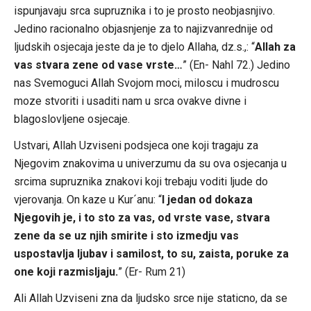
ispunjavaju srca supruznika i to je prosto neobjasnjivo.
Jedino racionalno objasnjenje za to najizvanrednije od
ljudskih osjecaja jeste da je to djelo Allaha, dz.s.,: “
Allah za
vas stvara zene od vase vrste…
” (En- Nahl 72.) Jedino
nas Svemoguci Allah Svojom moci, miloscu i mudroscu
moze stvoriti i usaditi nam u srca ovakve divne i
blagoslovljene osjecaje.
Ustvari, Allah Uzviseni podsjeca one koji tragaju za
Njegovim znakovima u univerzumu da su ova osjecanja u
srcima supruznika znakovi koji trebaju voditi ljude do
vjerovanja. On kaze u Kur´anu: “
I jedan od dokaza
Njegovih je, i to sto za vas, od vrste vase, stvara
zene da se uz njih smirite i sto izmedju vas
uspostavlja ljubav i samilost, to su, zaista, poruke za
one koji razmisljaju.
” (Er- Rum 21)
Ali Allah Uzviseni zna da ljudsko srce nije staticno, da se