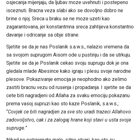
osjecanja mijenjaju, da ljubav moze uvehnuti i postepeno
isceznuti. Bracna veza slabi ako se dovoljno dobro ne
brine o njoj. Sreca u braku se ne moze uzeti kao
zagarantovana, jer konstantmna sreca zahtijeva konstantno
davanje i odricanje sa obje strane.
Sjetite se da je nas Poslanik s.a.w.s., nalazio vremena da
sa svojom suprugom Aisom ode u pustinju i da se utrkuju.
Sjetite se da je Poslanik cekao svoju suprugu dok je ona
gledala mlade Abesince kako igraju i plesu svoje narodne
plesove. Pokazivanje emocija je neophodno ako zelimo
zastiti bracnu vezu od rusenja i propadanja. I sjetite se da
cete biti nagradjeni od Allaha za svaku emociju pokazanu
prema vasoj supruzi kao sto kaze Poslanik, s.a.w.s.,:
“
Covjek ce biti nagradjen za sve sto uradi trazeci Allahovo
zadovoljstvo, cak i za zalogaj hrane koji stavi u usta svoje
supruge.
”
Nikad ne potcjenjujte male, sitne stvari, kao sto su