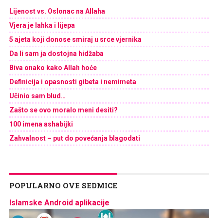
Lijenost vs. Oslonac na Allaha
Vjera je lahka i lijepa
5 ajeta koji donose smiraj u srce vjernika
Da li sam ja dostojna hidžaba
Biva onako kako Allah hoće
Definicija i opasnosti gibeta i nemimeta
Učinio sam blud…
Zašto se ovo moralo meni desiti?
100 imena ashabijki
Zahvalnost – put do povećanja blagodati
POPULARNO OVE SEDMICE
Islamske Android aplikacije