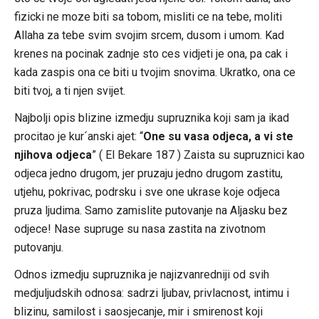
fizicki ne moze biti sa tobom, misliti ce na tebe, moliti
Allaha za tebe svim svojim srcem, dusom i umom. Kad
krenes na pocinak zadnje sto ces vidjeti je ona, pa cak i
kada zaspis ona ce biti u tvojim snovima. Ukratko, ona ce
biti tvoj, a ti njen svijet.
Najbolji opis blizine izmedju supruznika koji sam ja ikad
procitao je kur´anski ajet: “
One su vasa odjeca, a vi ste
njihova odjeca
” ( El Bekare 187 ) Zaista su supruznici kao
odjeca jedno drugom, jer pruzaju jedno drugom zastitu,
utjehu, pokrivac, podrsku i sve one ukrase koje odjeca
pruza ljudima. Samo zamislite putovanje na Aljasku bez
odjece! Nase supruge su nasa zastita na zivotnom
putovanju.
Odnos izmedju supruznika je najizvanredniji od svih
medjuljudskih odnosa: sadrzi ljubav, privlacnost, intimu i
blizinu, samilost i saosjecanje, mir i smirenost koji