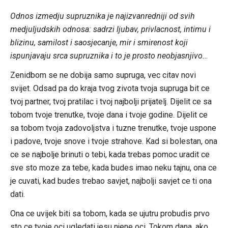
Link
Odnos izmedju supruznika je najizvanredniji od svih
medjuljudskih odnosa: sadrzi ljubav, privlacnost, intimu i
blizinu, samilost i saosjecanje, mir i smirenost koji
ispunjavaju srca supruznika i to je prosto neobjasnjivo
…
Zenidbom se ne dobija samo supruga, vec citav novi
svijet. Odsad pa do kraja tvog zivota tvoja supruga bit ce
tvoj partner, tvoj pratilac i tvoj najbolji prijatelj. Dijelit ce sa
tobom tvoje trenutke, tvoje dana i tvoje godine. Dijelit ce
sa tobom tvoja zadovoljstva i tuzne trenutke, tvoje uspone
i padove, tvoje snove i tvoje strahove. Kad si bolestan, ona
ce se najbolje brinuti o tebi, kada trebas pomoc uradit ce
sve sto moze za tebe, kada budes imao neku tajnu, ona ce
je cuvati, kad budes trebao savjet, najbolji savjet ce ti ona
dati.
Ona ce uvijek biti sa tobom, kada se ujutru probudis prvo
sto ce tvoje oci ugledati jesu njene oci. Tokom dana, ako