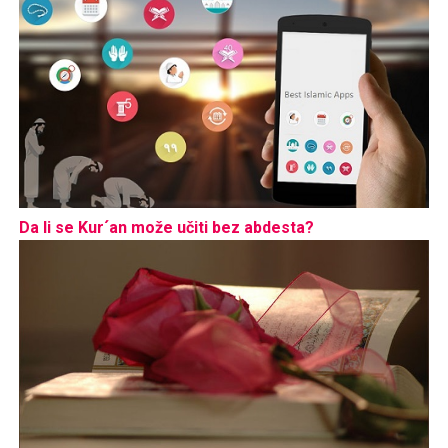
Da li se Kur´an može učiti bez abdesta?