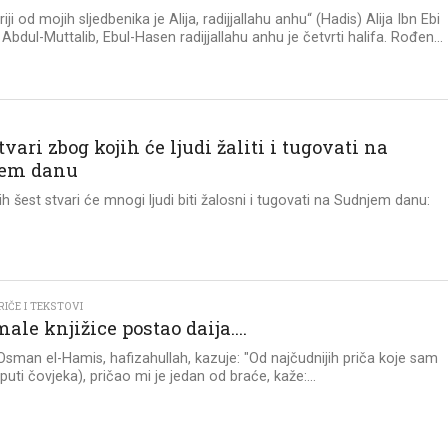
iji od mojih sljedbenika je Alija, radijjallahu anhu“ (Hadis) Alija Ibn Ebi
 Abdul-Muttalib, Ebul-Hasen radijjallahu anhu je četvrti halifa. Rođen...
tvari zbog kojih će ljudi žaliti i tugovati na
jem danu
h šest stvari će mnogi ljudi biti žalosni i tugovati na Sudnjem danu:
IČE I TEKSTOVI
ale knjižice postao daija….
 Osman el-Hamis, hafizahullah, kazuje: "Od najčudnijih priča koje sam
puti čovjeka), pričao mi je jedan od braće, kaže:...