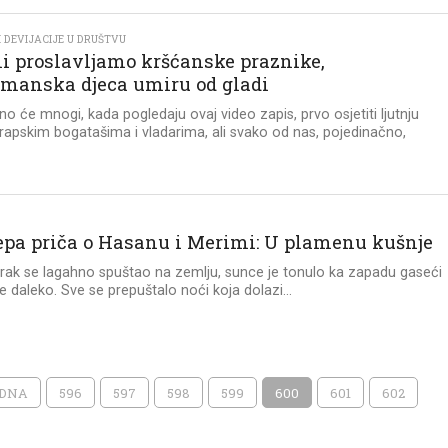
 DEVIJACIJE U DRUŠTVU
i proslavljamo kršćanske praznike,
manska djeca umiru od gladi
no će mnogi, kada pogledaju ovaj video zapis, prvo osjetiti ljutnju
apskim bogatašima i vladarima, ali svako od nas, pojedinačno,
jepa priča o Hasanu i Merimi: U plamenu kušnje
rak se lagahno spuštao na zemlju, sunce je tonulo ka zapadu gaseći
e daleko. Sve se prepuštalo noći koja dolazi...
ODNA
596
597
598
599
600
601
602