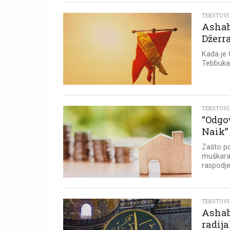
TEKSTOVI
Ashab
Džerr
Kada je 
Tebbuka, 
TEKSTOVI
“Odgov
Naik”
Zašto p
muškarac
raspodjel
TEKSTOVI
Ashabi
radij