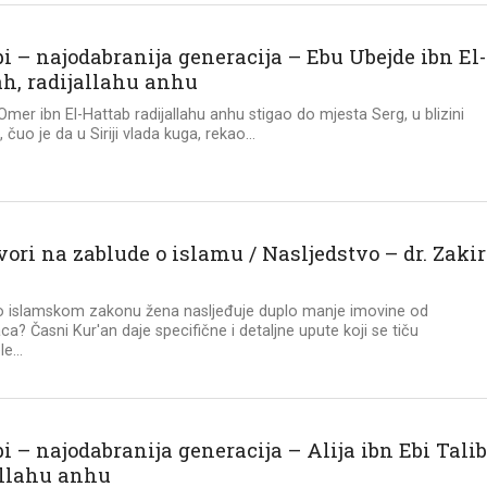
i – najodabranija generacija – Ebu Ubejde ibn El-
ah, radijallahu anhu
Omer ibn El-Hattab radijallahu anhu stigao do mjesta Serg, u blizini
čuo je da u Siriji vlada kuga, rekao...
ori na zablude o islamu / Nasljedstvo – dr. Zakir
o islamskom zakonu žena nasljeđuje duplo manje imovine od
a? Časni Kur'an daje specifične i detaljne upute koji se tiču
e...
 – najodabranija generacija – Alija ibn Ebi Tali
allahu anhu