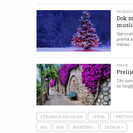
PROBLEM I
Dok m
musli
Vjerovat
prema ar
trebao...
REKAIK
Preli
Tihi sum
se negdj
STRANICA 600 OD 615
« PRVA
‹ PRETH
603
604
NAREDNA ›
ZADNJA »