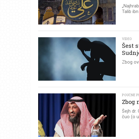
„Najhrabr
Talib ibn
VIDEO
Šest s
Sudn
Zbog ovi
POUČNE PR
Zbog m
Šejh dr.
čuo (o u