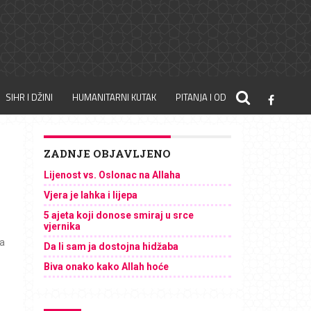
SIHR I DŽINI
HUMANITARNI KUTAK
PITANJA I ODGOVORI
ZADNJE OBJAVLJENO
Lijenost vs. Oslonac na Allaha
Vjera je lahka i lijepa
5 ajeta koji donose smiraj u srce
vjernika
ja
Da li sam ja dostojna hidžaba
Biva onako kako Allah hoće