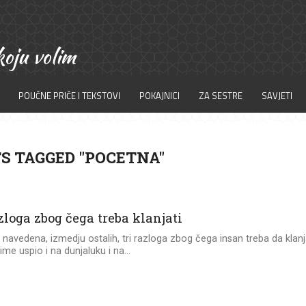
POUČNE PRIČE I TEKSTOVI
POKAJNICI
ZA SESTRE
SAVJETI
S TAGGED "POCETNA"
zloga zbog čega treba klanjati
 navedena, izmedju ostalih, tri razloga zbog čega insan treba da klan
ime uspio i na dunjaluku i na...