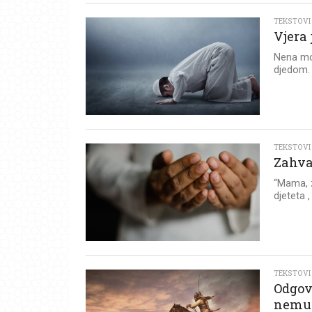
TEKSTOVI
Vjera 
Nena mo
djedom. B
TEKSTOVI
Zahva
“Mama, z
djeteta 
TEKSTOVI
Odgov
nemu