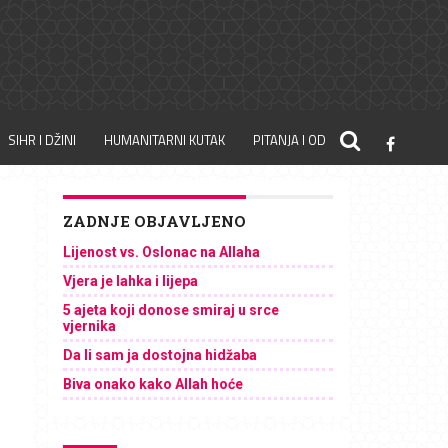
SIHR I DŽINI
HUMANITARNI KUTAK
PITANJA I ODGOVORI
ZADNJE OBJAVLJENO
Lijenost vs. Oslonac na Allaha
Vjera je lahka i lijepa
5 ajeta koji donose smiraj u srce
vjernika
Da li sam ja dostojna hidžaba
Biva onako kako Allah hoće