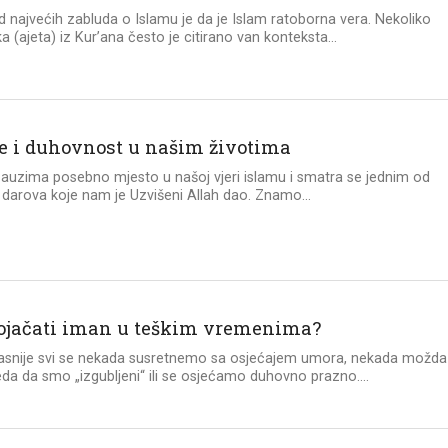
 najvećih zabluda o Islamu je da je Islam ratoborna vera. Nekoliko
 (ajeta) iz Kur’ana često je citirano van konteksta...
e i duhovnost u našim životima
auzima posebno mjesto u našoj vjeri islamu i smatra se jednim od
 darova koje nam je Uzvišeni Allah dao. Znamo...
ojačati iman u teškim vremenima?
i kasnije svi se nekada susretnemo sa osjećajem umora, nekada možda
eda da smo „izgubljeni“ ili se osjećamo duhovno prazno....