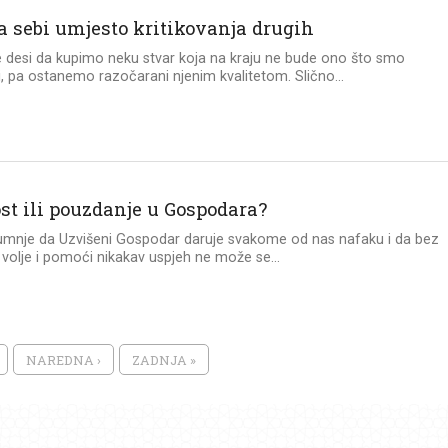
a sebi umjesto kritikovanja drugih
 desi da kupimo neku stvar koja na kraju ne bude ono što smo
i, pa ostanemo razočarani njenim kvalitetom. Slično...
ost ili pouzdanje u Gospodara?
mnje da Uzvišeni Gospodar daruje svakome od nas nafaku i da bez
volje i pomoći nikakav uspjeh ne može se...
NAREDNA ›
ZADNJA »