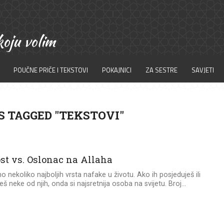
POUČNE PRIČE I TEKSTOVI
POKAJNICI
ZA SESTRE
SAVJETI
S TAGGED "TEKSTOVI"
ost vs. Oslonac na Allaha
 nekoliko najboljih vrsta nafake u životu. Ako ih posjeduješ ili
š neke od njih, onda si najsretnija osoba na svijetu. Broj...