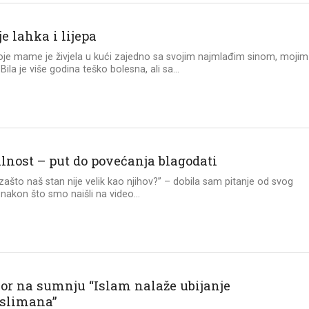
je lahka i lijepa
je mame je živjela u kući zajedno sa svojim najmlađim sinom, mojim
ila je više godina teško bolesna, ali sa...
lnost – put do povećanja blagodati
ašto naš stan nije velik kao njihov?” – dobila sam pitanje od svog
, nakon što smo naišli na video...
or na sumnju “Islam nalaže ubijanje
slimana”