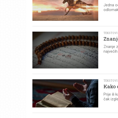
Jedna od
odlomaka
TEKSTOVI
Znanj
Znanje z
najvećih
TEKSTOVI
Kako 
Prije il
čak izgl