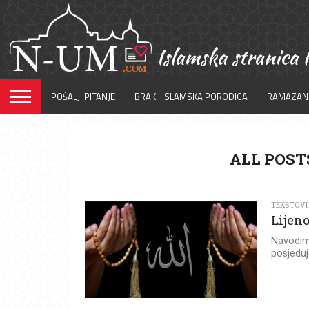
POŠALJI PITANJE
BRAK I ISLAMSKA PORODICA
RAMAZAN
ALL POST
TEKSTOVI
Lijen
Navodimo
posjeduje