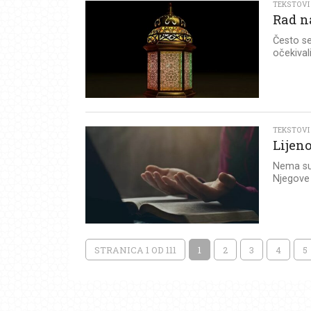
TEKSTOVI
Rad n
Često se
očekival
TEKSTOVI
Lijen
Nema su
Njegove 
STRANICA 1 OD 111
1
2
3
4
5