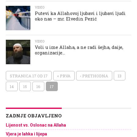
VIDEO
Putevi ka Allahovoj ljubavi i ljubavi ljudi
oko nas – mr. Elvedin Pezić
VIDEO
Voli u ime Allaha, a ne radi šejha, daije,
organizacije…
STRANICA 17 OD 17
« PRVA
‹ PRETHODNA
13
14
15
16
17
ZADNJE OBJAVLJENO
Lijenost vs. Oslonac na Allaha
Vjera je lahka i lijepa