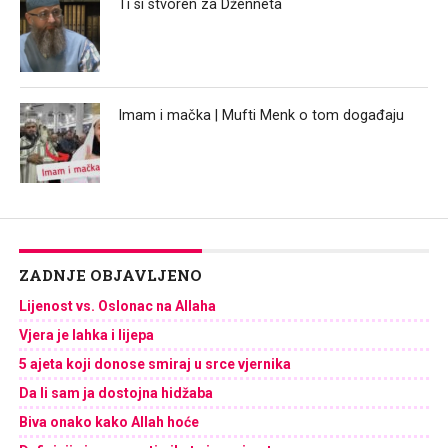
Ti si stvoren za Dženneta
Imam i mačka | Mufti Menk o tom događaju
ZADNJE OBJAVLJENO
Lijenost vs. Oslonac na Allaha
Vjera je lahka i lijepa
5 ajeta koji donose smiraj u srce vjernika
Da li sam ja dostojna hidžaba
Biva onako kako Allah hoće