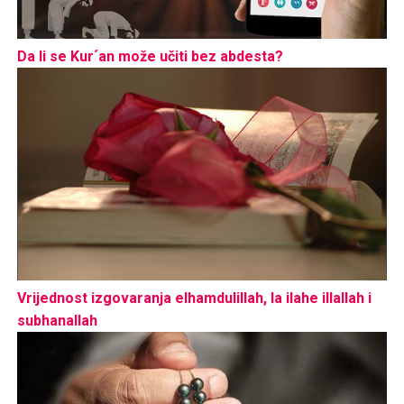
Da li se Kur´an može učiti bez abdesta?
Vrijednost izgovaranja elhamdulillah, la ilahe illallah i
subhanallah