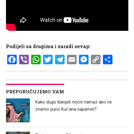
Podijeli sa drugima i zaradi sevap:
Facebook
Viber
WhatsApp
Twitter
Telegram
Email
Messenge
Copy
Shar
Link
PREPORUČUJEMO VAM
Kako dugo klanjati noćni namaz ako ne
znamo puno Kur’ana napamet?