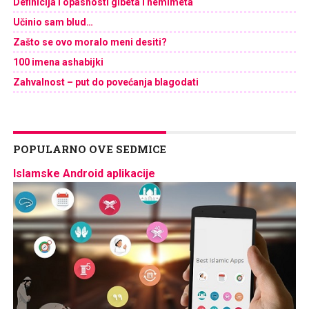
Definicija i opasnosti gibeta i nemimeta
Učinio sam blud…
Zašto se ovo moralo meni desiti?
100 imena ashabijki
Zahvalnost – put do povećanja blagodati
POPULARNO OVE SEDMICE
Islamske Android aplikacije