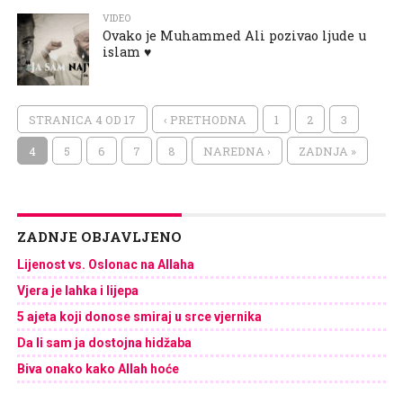
VIDEO
Ovako je Muhammed Ali pozivao ljude u
islam ♥
STRANICA 4 OD 17
‹ PRETHODNA
1
2
3
4
5
6
7
8
NAREDNA ›
ZADNJA »
ZADNJE OBJAVLJENO
Lijenost vs. Oslonac na Allaha
Vjera je lahka i lijepa
5 ajeta koji donose smiraj u srce vjernika
Da li sam ja dostojna hidžaba
Biva onako kako Allah hoće