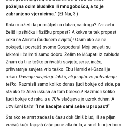
poželjna osim bludniku ili mnogobošcu, a to je
zabranjeno vjernicima.
” (El-Nur, 3.)
Kako možeš da pomišljaš na duhan, na drogu? Zar sebi
želiš i psihičku i fizičku propast? A kakva te tek propast
čeka na Ahiretu (budućem svijetu)! Osim ako se ne
pokaješ, i povratiš svome Gospodaru! Moji savjeti su
iskreni i želim ti samo dobro. Želim te iščupati iz zablude.
Znam da ti je teško prihvatiti savjete, jer je, inače,
prihvatanje savjeta vrlo teško. Ebu Hamid el-Gazali je
rekao:
Davanje savjeta je lahko, ali je njihovo prihvatanje
teško
. Razmisli samo koliko danas ljudi boluje od side, pa
šta ako te Allah iskuša sa tom bolešću! Razmisli koliko
ljudi boluje od raka, a u 70% slučajeva je uzrok duhan. A
Uzvišeni kaže: “
I ne bacajte sami sebe u propast!
“
Šta ako te smrt zadesi u času dok činiš blud, ili se pijan
vraćaš kući. Ispijaš čaše pune alkohola, a smrt ti odjednom