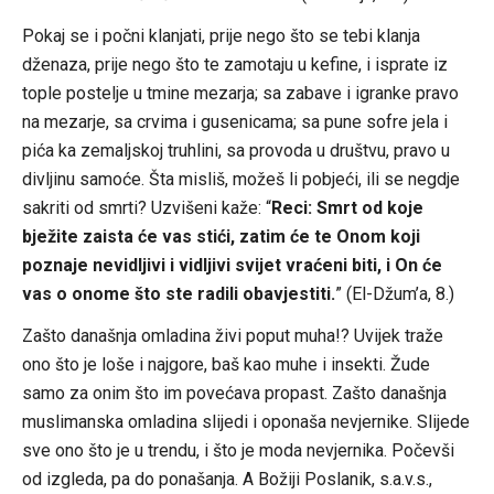
Pokaj se i počni klanjati, prije nego što se tebi klanja
dženaza, prije nego što te zamotaju u kefine, i isprate iz
tople postelje u tmine mezarja; sa zabave i igranke pravo
na mezarje, sa crvima i gusenicama; sa pune sofre jela i
pića ka zemaljskoj truhlini, sa provoda u društvu, pravo u
divljinu samoće. Šta misliš, možeš li pobjeći, ili se negdje
sakriti od smrti? Uzvišeni kaže: “
Reci: Smrt od koje
bježite zaista će vas stići, zatim će te Onom koji
poznaje nevidljivi i vidljivi svijet vraćeni biti, i On će
vas o onome što ste radili obavjestiti.
” (El-Džum’a, 8.)
Zašto današnja omladina živi poput muha!? Uvijek traže
ono što je loše i najgore, baš kao muhe i insekti. Žude
samo za onim što im povećava propast. Zašto današnja
muslimanska omladina slijedi i oponaša nevjernike. Slijede
sve ono što je u trendu, i što je moda nevjernika. Počevši
od izgleda, pa do ponašanja. A Božiji Poslanik, s.a.v.s.,