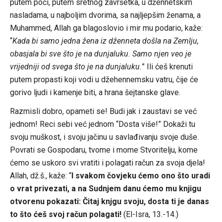
putem poći, putem sretnog završetka, u džennetskim
nasladama, u najboljim dvorima, sa najljepšim ženama, a
Muhammed, Allah ga blagoslovio i mir mu podario, kaže:
“
Kada bi samo jedna žena iz dženneta došla na Zemlju,
obasjala bi sve što je na dunjaluku. Samo njen veo je
vrijedniji od svega što je na dunjaluku.
” Ili ćeš krenuti
putem propasti koji vodi u džehennemsku vatru, čije će
gorivo ljudi i kamenje biti, a hrana šejtanske glave.
Razmisli dobro, opameti se! Budi jak i zaustavi se već
jednom! Reci sebi već jednom “Dosta više!” Dokaži tu
svoju muškost, i svoju jačinu u savlađivanju svoje duše.
Povrati se Gospodaru, tvome i mome Stvoritelju, kome
ćemo se uskoro svi vratiti i polagati račun za svoja djela!
Allah, dž.š., kaže: “
I svakom čovjeku ćemo ono što uradi
o vrat privezati, a na Sudnjem danu ćemo mu knjigu
otvorenu pokazati: Čitaj knjgu svoju, dosta ti je danas
to što ćeš svoj račun polagati!
(El-Isra, 13.-14.)