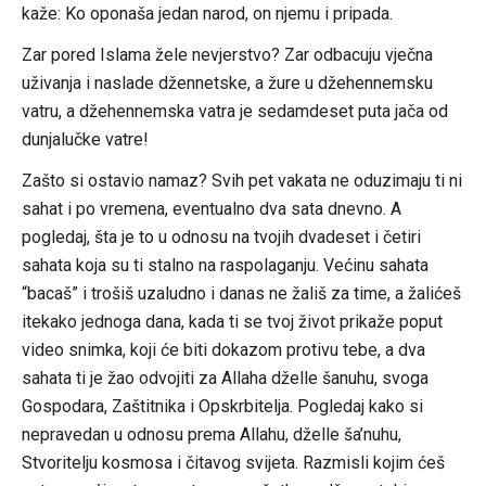
kaže: Ko oponaša jedan narod, on njemu i pripada.
Zar pored Islama žele nevjerstvo? Zar odbacuju vječna
uživanja i naslade džennetske, a žure u džehennemsku
vatru, a džehennemska vatra je sedamdeset puta jača od
dunjalučke vatre!
Zašto si ostavio namaz? Svih pet vakata ne oduzimaju ti ni
sahat i po vremena, eventualno dva sata dnevno. A
pogledaj, šta je to u odnosu na tvojih dvadeset i četiri
sahata koja su ti stalno na raspolaganju. Većinu sahata
“bacaš” i trošiš uzaludno i danas ne žališ za time, a žalićeš
itekako jednoga dana, kada ti se tvoj život prikaže poput
video snimka, koji će biti dokazom protivu tebe, a dva
sahata ti je žao odvojiti za Allaha dželle šanuhu, svoga
Gospodara, Zaštitnika i Opskrbitelja. Pogledaj kako si
nepravedan u odnosu prema Allahu, dželle ša’nuhu,
Stvoritelju kosmosa i čitavog svijeta. Razmisli kojim ćeš