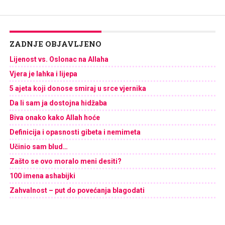
ZADNJE OBJAVLJENO
Lijenost vs. Oslonac na Allaha
Vjera je lahka i lijepa
5 ajeta koji donose smiraj u srce vjernika
Da li sam ja dostojna hidžaba
Biva onako kako Allah hoće
Definicija i opasnosti gibeta i nemimeta
Učinio sam blud…
Zašto se ovo moralo meni desiti?
100 imena ashabijki
Zahvalnost – put do povećanja blagodati