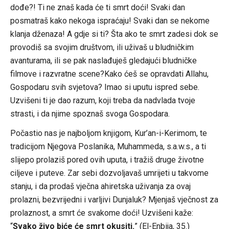
dođe?! Ti ne znaš kada će ti smrt doći! Svaki dan
posmatraš kako nekoga ispraćaju! Svaki dan se nekome
klanja dženaza! A gdje si ti? Šta ako te smrt zadesi dok se
provodiš sa svojim društvom, ili uživaš u bludničkim
avanturama, ili se pak naslađuješ gledajući bludničke
filmove i razvratne scene?Kako ćeš se opravdati Allahu,
Gospodaru svih svjetova? Imao si uputu ispred sebe.
Uzvišeni ti je dao razum, koji treba da nadvlada tvoje
strasti, i da njime spoznaš svoga Gospodara.
Počastio nas je najboljom knjigom, Kur’an-i-Kerimom, te
tradicijom Njegova Poslanika, Muhammeda, s.a.w.s., a ti
slijepo prolaziš pored ovih uputa, i tražiš druge životne
ciljeve i puteve. Zar sebi dozvoljavaš umrijeti u takvome
stanju, i da prodaš vječna ahiretska uživanja za ovaj
prolazni, bezvrijedni i varljivi Dunjaluk? Mjenjaš vječnost za
prolaznost, a smrt će svakome doći! Uzvišeni kaže:
“
Svako živo biće će smrt okusiti.
” (El-Enbija, 35.)