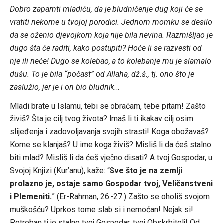
Dobro zapamti mladiću, da je bludničenje dug koji će se
vratiti nekome u tvojoj porodici. Jednom momku se desilo
da se oženio djevojkom koja nije bila nevina. Razmišljao je
dugo šta će raditi, kako postupiti? Hoće li se razvesti od
nje ili neće! Dugo se kolebao, a to kolebanje mu je slamalo
dušu. To je bila “počast” od Allaha, dž.š., tj. ono što je
zaslužio, jer je i on bio bludnik
…
Mladi brate u Islamu, tebi se obraćam, tebe pitam! Zašto
živiš? Šta je cilj tvog života? Imaš li ti ikakav cilj osim
slijeđenja i zadovoljavanja svojih strasti! Koga obožavaš?
Kome se klanjaš? U ime koga živiš? Misliš li da ćeš stalno
biti mlad? Misliš li da ćeš vječno disati? A tvoj Gospodar, u
Svojoj Knjizi (Kur’anu), kaže: “
Sve što je na zemlji
prolazno je, ostaje samo Gospodar tvoj, Veličanstveni
i Plemeniti.
” (Er-Rahman, 26.-27.) Zašto se oholiš svojom
muškošću? Uprkos tome slab si i nemoćan! Nejak si!
Potreban ti je stalno tvoj Gospodar, tvoj Obskrbitelj! Od