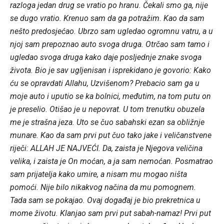
razloga jedan drug se vratio po hranu. Čekali smo ga, nije
se dugo vratio. Krenuo sam da ga potražim. Kao da sam
nešto predosjećao. Ubrzo sam ugledao ogromnu vatru, a u
njoj sam prepoznao auto svoga druga. Otrčao sam tamo i
ugledao svoga druga kako daje posljednje znake svoga
života. Bio je sav ugljenisan i isprekidano je govorio: Kako
ću se opravdati Allahu, Uzvišenom? Prebacio sam ga u
moje auto i uputio se ka bolnici, međutim, na tom putu on
je preselio. Otišao je u nepovrat. U tom trenutku obuzela
me je strašna jeza. Uto se čuo sabahski ezan sa obližnje
munare. Kao da sam prvi put čuo tako jake i veličanstvene
riječi: ALLAH JE NAJVEĆI. Da, zaista je Njegova veličina
velika, i zaista je On moćan, a ja sam nemoćan. Posmatrao
sam prijatelja kako umire, a nisam mu mogao ništa
pomoći. Nije bilo nikakvog načina da mu pomognem.
Tada sam se pokajao. Ovaj događaj je bio prekretnica u
mome životu. Klanjao sam prvi put sabah-namaz! Prvi put