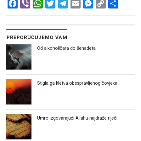
Facebook
Viber
WhatsApp
Twitter
Telegram
Email
Messenge
Copy
Shar
Link
PREPORUČUJEMO VAM
Od alkoholičara do šehadeta
Stigla ga kletva obespravljenog čovjeka
Umro izgovarajući Allahu najdraže riječi