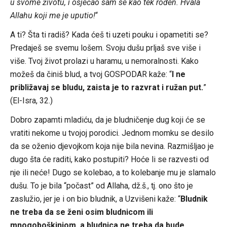
u svome životu, i osjećao sam se kao tek rođen. Hvala
Allahu koji me je uputio!
“
A ti? Šta ti radiš? Kada ćeš ti uzeti pouku i opametiti se?
Predaješ se svemu lošem. Svoju dušu prljaš sve više i
više. Tvoj život prolazi u haramu, u nemoralnosti. Kako
možeš da činiš blud, a tvoj GOSPODAR kaže: “
I ne
približavaj se bludu, zaista je to razvrat i ružan put.
”
(El-Isra, 32.)
Dobro zapamti mladiću, da je bludničenje dug koji će se
vratiti nekome u tvojoj porodici. Jednom momku se desilo
da se oženio djevojkom koja nije bila nevina. Razmišljao je
dugo šta će raditi, kako postupiti? Hoće li se razvesti od
nje ili neće! Dugo se kolebao, a to kolebanje mu je slamalo
dušu. To je bila “počast” od Allaha, dž.š., tj. ono što je
zaslužio, jer je i on bio bludnik, a Uzvišeni kaže: “
Bludnik
ne treba da se ženi osim bludnicom ili
mnogoboškinjom, a bludnica ne treba da bude