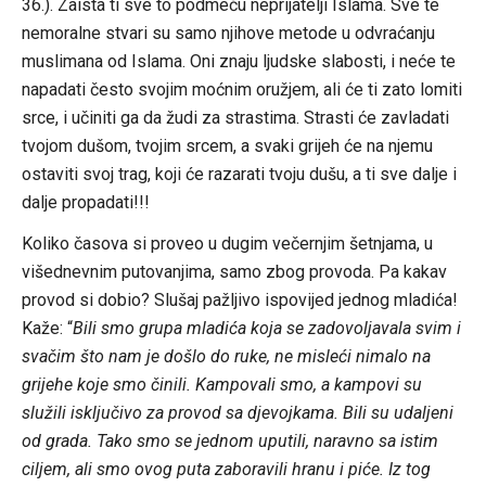
36.). Zaista ti sve to podmeću neprijatelji Islama. Sve te
nemoralne stvari su samo njihove metode u odvraćanju
muslimana od Islama. Oni znaju ljudske slabosti, i neće te
napadati često svojim moćnim oružjem, ali će ti zato lomiti
srce, i učiniti ga da žudi za strastima. Strasti će zavladati
tvojom dušom, tvojim srcem, a svaki grijeh će na njemu
ostaviti svoj trag, koji će razarati tvoju dušu, a ti sve dalje i
dalje propadati!!!
Koliko časova si proveo u dugim večernjim šetnjama, u
višednevnim putovanjima, samo zbog provoda. Pa kakav
provod si dobio? Slušaj pažljivo ispovijed jednog mladića!
Kaže: “
Bili smo grupa mladića koja se zadovoljavala svim i
svačim što nam je došlo do ruke, ne misleći nimalo na
grijehe koje smo činili. Kampovali smo, a kampovi su
služili isključivo za provod sa djevojkama. Bili su udaljeni
od grada. Tako smo se jednom uputili, naravno sa istim
ciljem, ali smo ovog puta zaboravili hranu i piće. Iz tog