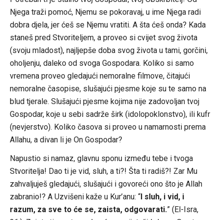
Njega traži pomoć, Njemu se pokoravaj, u ime Njega radi
dobra djela, jer ćeš se Njemu vratiti. A šta ćeš onda? Kada
staneš pred Stvoriteljem, a proveo si cvijet svog života
(svoju mladost), najljepše doba svog života u tami, gorčini,
oholjenju, daleko od svoga Gospodara. Koliko si samo
vremena proveo gledajući nemoralne filmove, čitajući
nemoralne časopise, slušajući pjesme koje su te samo na
blud tjerale. Slušajući pjesme kojima nije zadovoljan tvoj
Gospodar, koje u sebi sadrže širk (idolopoklonstvo), ili kufr
(nevjerstvo). Koliko časova si proveo u namarnosti prema
Allahu, a divan li je On Gospodar?
Napustio si namaz, glavnu sponu između tebe i tvoga
Stvoritelja! Dao ti je vid, sluh, a ti?! Šta ti radiš?! Zar Mu
zahvaljuješ gledajući, slušajući i govoreći ono što je Allah
zabranio!? A Uzvišeni kaže u Kur’anu: “
I sluh, i vid, i
razum, za sve to će se, zaista, odgovarati.
” (El-Isra,