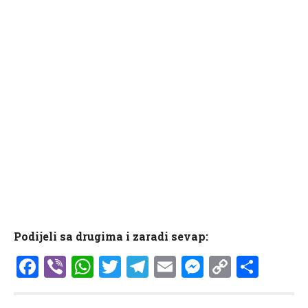
Podijeli sa drugima i zaradi sevap:
Facebook
Viber
WhatsApp
Twitter
Telegram
Email
Messenge
Copy
Shar
Link