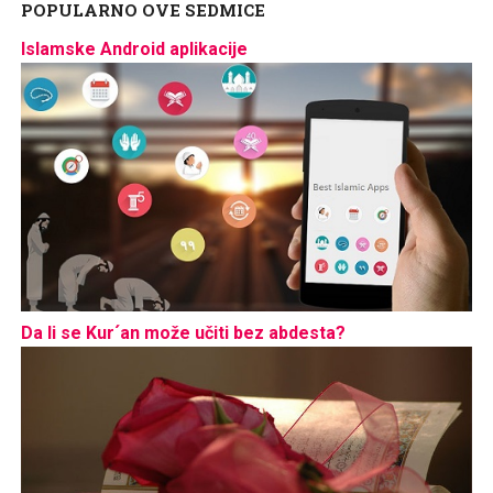
POPULARNO OVE SEDMICE
Islamske Android aplikacije
Da li se Kur´an može učiti bez abdesta?