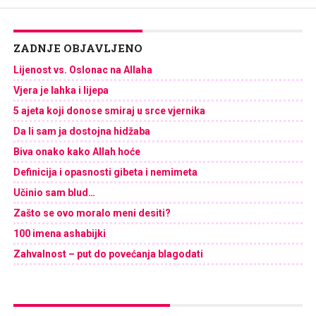
ZADNJE OBJAVLJENO
Lijenost vs. Oslonac na Allaha
Vjera je lahka i lijepa
5 ajeta koji donose smiraj u srce vjernika
Da li sam ja dostojna hidžaba
Biva onako kako Allah hoće
Definicija i opasnosti gibeta i nemimeta
Učinio sam blud…
Zašto se ovo moralo meni desiti?
100 imena ashabijki
Zahvalnost – put do povećanja blagodati