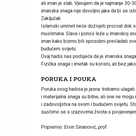
ali iman je slab. Vjerujem da je najmanje 30-5
imanska snaga nije dovoljno jaka da bi se isti
Zaključak
Islamski ummet neće doživjeti procvat dok se 
muslimana. Slava i ponos leže u imanskoj sn
iman kako bismo bili sposobni prevladati sve 
budućem svijetu.
Ovaj hadis nas podsjeća da je imanska snaga na
Fizička snaga i imetak su korisni, ali bez ja
PORUKA I POUKA
Poruka ovog hadisa je jasna: trebamo ulagati u
i materijalna snaga su bitne, ali one ne mogu
i zadovoljstva na ovom i budućem svijetu. Sto
suočimo se s izazovima života s povjerenje
Pripremio: Ervin Sinanović, prof.