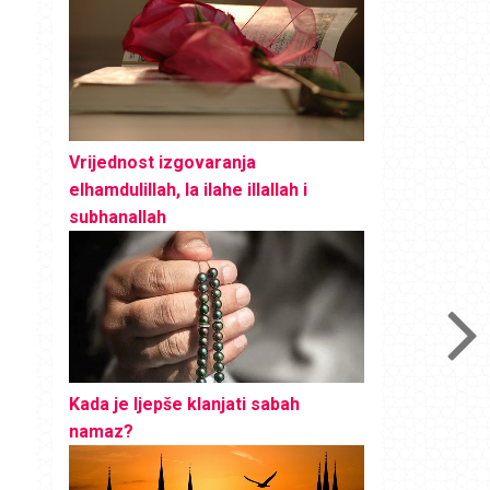
Vrijednost izgovaranja
elhamdulillah, la ilahe illallah i
subhanallah
Kada je ljepše klanjati sabah
namaz?