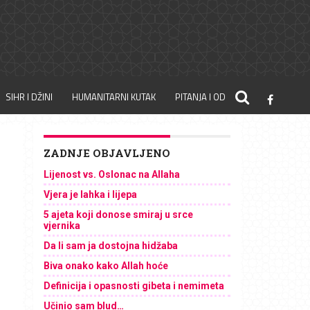
SIHR I DŽINI
HUMANITARNI KUTAK
PITANJA I ODGOVORI
ZADNJE OBJAVLJENO
Lijenost vs. Oslonac na Allaha
Vjera je lahka i lijepa
5 ajeta koji donose smiraj u srce
vjernika
Da li sam ja dostojna hidžaba
Biva onako kako Allah hoće
Definicija i opasnosti gibeta i nemimeta
Učinio sam blud…