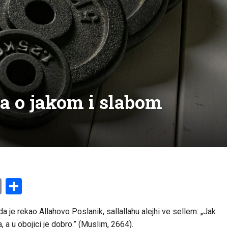
a o jakom i slabom
am
l
ssenger
Copy
Share
Link
da je rekao Allahovo Poslanik, sallallahu alejhi ve sellem: „Jak
a, a u obojici je dobro.” (Muslim, 2664).