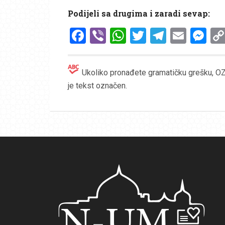
Podijeli sa drugima i zaradi sevap:
Facebook
Viber
WhatsApp
Twitter
Telegr
Emai
Me
Ukoliko pronađete gramatičku grešku, OZN
je tekst označen.