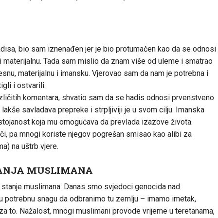
disa, bio sam iznenađen jer je bio protumačen kao da se odnosi
 i materijalnu. Tada sam mislio da znam više od uleme i smatrao
esnu, materijalnu i imansku. Vjerovao sam da nam je potrebna i
li i ostvarili.
različitih komentara, shvatio sam da se hadis odnosi prvenstveno
lakše savladava prepreke i strpljiviji je u svom cilju. Imanska
postojanost koja mu omogućava da prevlada izazove života.
či, pa mnogi koriste njegov pogrešan smisao kao alibi za
a) na uštrb vjere.
TANJA MUSLIMANA
čno stanje muslimana. Danas smo svjedoci genocida nad
u potrebnu snagu da odbranimo tu zemlju – imamo imetak,
za to. Nažalost, mnogi muslimani provode vrijeme u teretanama,