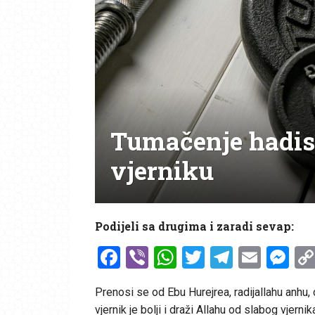
Tumačenje hadis
vjerniku
Podijeli sa drugima i zaradi sevap:
Facebook
Viber
WhatsApp
Twitter
Telegr
Emai
Me
Prenosi se od Ebu Hurejrea, radijallahu anhu, 
vjernik je bolji i draži Allahu od slabog vjernik