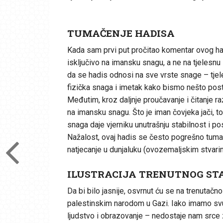
TUMAČENJE HADISA
Kada sam prvi put pročitao komentar ovog ha
isključivo na imansku snagu, a ne na tjelesnu
da se hadis odnosi na sve vrste snage – tjel
fizička snaga i imetak kako bismo nešto postig
Međutim, kroz daljnje proučavanje i čitanje 
na imansku snagu. Što je iman čovjeka jači, to 
snaga daje vjerniku unutrašnju stabilnost i 
Nažalost, ovaj hadis se često pogrešno tuma
natjecanje u dunjaluku (ovozemaljskim stvarim
ILUSTRACIJA TRENUTNOG S
Da bi bilo jasnije, osvrnut ću se na trenuta
palestinskim narodom u Gazi. Iako imamo sv
ljudstvo i obrazovanje – nedostaje nam srce 