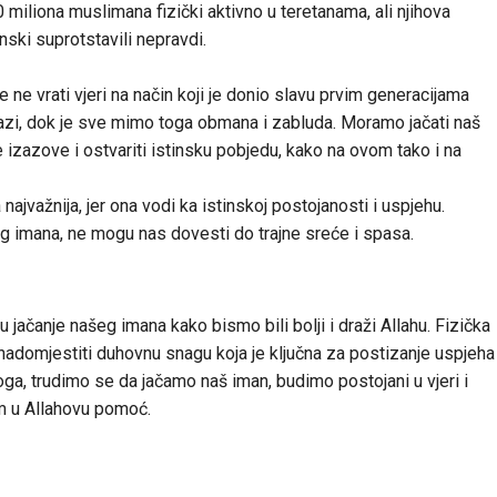
0 miliona muslimana fizički aktivno u teretanama, ali njihova
nski suprotstavili nepravdi.
ne vrati vjeri na način koji je donio slavu prvim generacijama
azi, dok je sve mimo toga obmana i zabluda. Moramo jačati naš
izazove i ostvariti istinsku pobjedu, kako na ovom tako i na
jvažnija, jer ona vodi ka istinskoj postojanosti i uspjehu.
kog imana, ne mogu nas dovesti do trajne sreće i spasa.
 jačanje našeg imana kako bismo bili bolji i draži Allahu. Fizička
 nadomjestiti duhovnu snagu koja je ključna za postizanje uspjeha
ga, trudimo se da jačamo naš iman, budimo postojani u vjeri i
m u Allahovu pomoć.