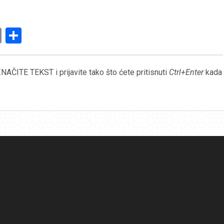
am
l
ssenger
Copy
Share
Link
AČITE TEKST i prijavite tako što ćete pritisnuti
Ctrl+Enter
kada