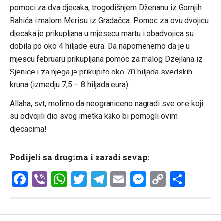
pomoci za dva djecaka, trogodišnjem Dženanu iz Gornjih
Rahića i malom Merisu iz Gradačca. Pomoc za ovu dvojicu
djecaka je prikupljana u mjesecu martu i obadvojica su
dobila po oko 4 hiljade eura. Da napomenemo da je u
mjescu februaru prikupljana pomoc za malog Dzejlana iz
Sjenice i za njega je prikupito oko 70 hiljada svedskih
kruna (izmedju 7,5 – 8 hiljada eura).
Allaha, svt, molimo da neograniceno nagradi sve one koji
su odvojili dio svog imetka kako bi pomogli ovim
djecacima!
Podijeli sa drugima i zaradi sevap:
Facebook
Viber
WhatsApp
Twitter
Telegram
Email
Messenge
Copy
Shar
Link