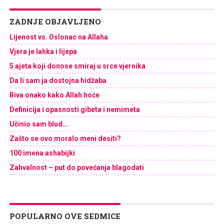
ZADNJE OBJAVLJENO
Lijenost vs. Oslonac na Allaha
Vjera je lahka i lijepa
5 ajeta koji donose smiraj u srce vjernika
Da li sam ja dostojna hidžaba
Biva onako kako Allah hoće
Definicija i opasnosti gibeta i nemimeta
Učinio sam blud…
Zašto se ovo moralo meni desiti?
100 imena ashabijki
Zahvalnost – put do povećanja blagodati
POPULARNO OVE SEDMICE