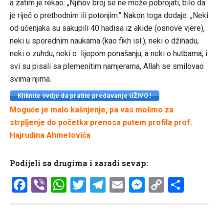
a zatim je rekao: „Njihov broj se ne može pobrojati, bilo da
je riječ o prethodnim ili potonjim.“ Nakon toga dodaje: „Neki
od učenjaka su sakupili 40 hadisa iz akide (osnove vjere),
neki u sporednim naukama (kao fikh isl.), neki o džihadu,
neki o zuhdu, neki o lijepom ponašanju, a neki o hutbama, i
svi su pisali sa plemenitim namjerama, Allah se smilovao
svima njima.
Kliknite ovdje da pratite predavanje UŽIVO !
Moguće je malo kašnjenje, pa vas molimo za
strpljenje do početka prenosa putem profila prof.
Hajrudina Ahmetovića
Podijeli sa drugima i zaradi sevap:
Facebook
Viber
WhatsApp
Twitter
Telegram
Email
Messenge
Copy
Shar
Link