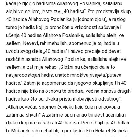
kada je riječ o hadisima Allahovog Poslanika, sallallahu
alejhi ve sellem, jeste tzv. „40 hadisa“, što predstavlja skup
40 hadisa Allahovog Poslanika (u jednom djelu), a razlog
tome je hadis koji je prenešen o vrijednosti sačuvanja i
učenja 40 hadisa Allahova Poslanika, sallallahu alejhi ve
sellem. Nevevi, rahimehullah, spomenuo je taj hadis u
uvodu svog djela „40 hadisa“ i naveo predaje od devet
različitih ashaba Allahovog Poslanika, sallallahu alejhi ve
sellem, a zatim je rekao: „Složni su učenjaci da je to
nevjerodostojan hadis, unatoč mnoštvu rivajeta/puteva
hadisa.“ Zatim je napomenuo da njegovo skupljanje tih 40
hadisa nije bilo na osnovu te predaje, već na osnovu drugih
hadisa kao što su: „Neka pristuni obavijesti odsutnog.“,
„Allah povećao spomen čovjeku koju čuje moj govor, a
zatim ga shvati.“ A zatim je spomenuo trinaest učenjaka i
djela u kojima su sabrali 40 hadisa. Prvi od njih je Abdullah
b. Mubarek, rahimehullah, a posljednji Ebu Bekr el-Bejheki,