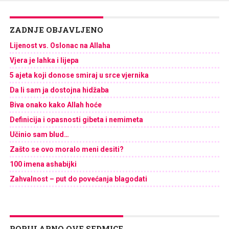
ZADNJE OBJAVLJENO
Lijenost vs. Oslonac na Allaha
Vjera je lahka i lijepa
5 ajeta koji donose smiraj u srce vjernika
Da li sam ja dostojna hidžaba
Biva onako kako Allah hoće
Definicija i opasnosti gibeta i nemimeta
Učinio sam blud…
Zašto se ovo moralo meni desiti?
100 imena ashabijki
Zahvalnost – put do povećanja blagodati
POPULARNO OVE SEDMICE