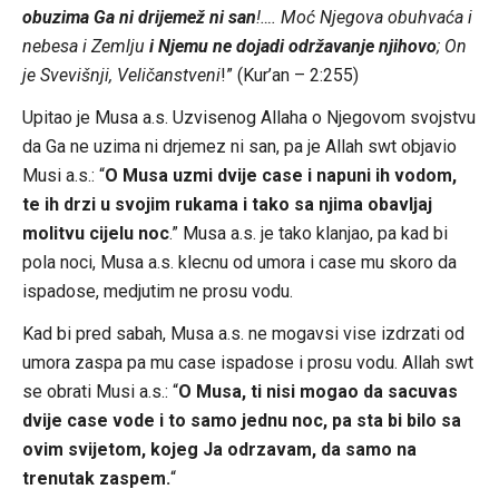
obuzima Ga ni drijemež ni san
!…. Moć Njegova obuhvaća i
nebesa i Zemlju
i Njemu ne dojadi održavanje njihovo
; On
je Svevišnji, Veličanstveni
!” (Kur’an – 2:255)
Upitao je Musa a.s. Uzvisenog Allaha o Njegovom svojstvu
da Ga ne uzima ni drjemez ni san, pa je Allah swt objavio
Musi a.s.: “
O Musa uzmi dvije case i napuni ih vodom,
te ih drzi u svojim rukama i tako sa njima obavljaj
molitvu cijelu noc
.” Musa a.s. je tako klanjao, pa kad bi
pola noci, Musa a.s. klecnu od umora i case mu skoro da
ispadose, medjutim ne prosu vodu.
Kad bi pred sabah, Musa a.s. ne mogavsi vise izdrzati od
umora zaspa pa mu case ispadose i prosu vodu. Allah swt
se obrati Musi a.s.: “
O Musa, ti nisi mogao da sacuvas
dvije case vode i to samo jednu noc, pa sta bi bilo sa
ovim svijetom, kojeg Ja odrzavam, da samo na
trenutak zaspem.
“