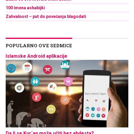
100 imena ashabijki
Zahvalnost – put do povećanja blagodati
POPULARNO OVE SEDMICE
Islamske Android aplikacije
Da li se Kur´an može učiti bez abdesta?