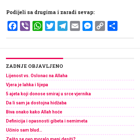
Podijeli sa drugima i zaradi sevap:
Facebook
Viber
WhatsApp
Twitter
Telegram
Email
Messenge
Copy
Shar
Link
ZADNJE OBJAVLJENO
Lijenost vs. Oslonac na Allaha
Vjera je lahka i lijepa
5 ajeta koji donose smiraj u srce vjernika
Da li sam ja dostojna hidžaba
Biva onako kako Allah hoće
Definicija i opasnosti gibeta i nemimeta
Učinio sam blud…
Zašto se ovo moralo meni desiti?