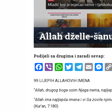
Allah dželle-šan
Podijeli sa drugima i zaradi sevap:
Facebook
Viber
WhatsApp
Twitter
Telegr
Emai
Me
99 LIJEPIH ALLAHOVIH IMENA
“
Allah, drugog boga osim Njega nema, najlje
“
Allah ima najljepša imena i vi Ga zovite njim
(Kur’an, 7:180)