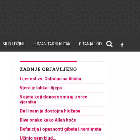
SIHR I DŽINI
HUMANITARNI KUTAK
PITANJA I ODGOVORI
ZADNJE OBJAVLJENO
Lijenost vs. Oslonac na Allaha
Vjera je lahka i lijepa
5 ajeta koji donose smiraj u srce
vjernika
Da li sam ja dostojna hidžaba
Biva onako kako Allah hoće
Definicija i opasnosti gibeta i nemimeta
Učinio sam blud…