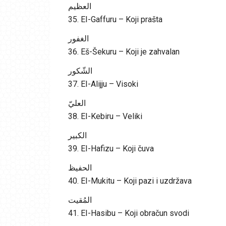
العظيم
35. EI-Gaffuru – Koji prašta
الغفور
36. Eš-Šekuru – Koji je zahvalan
الشّكور
37. EI-Alijju – Visoki
العليّ
38. EI-Kebiru – Veliki
الكبير
39. EI-Hafizu – Koji čuva
الحفيظ
40. EI-Mukitu – Koji pazi i uzdržava
المُقيت
41. EI-Hasibu – Koji obračun svodi