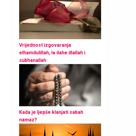
Vrijednost izgovaranja
elhamdulillah, la ilahe illallah i
subhanallah
Kada je ljepše klanjati sabah
namaz?