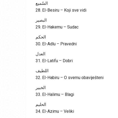
السّميع
28. EI-Besiru – Koji sve vidi
البصير
29. EI-Hakemu – Sudac
الحكم
30. EI-Adlu – Pravedni
العدل
31. EI-Latifu – Dobri
اللطيف
32. EI-Habiru – O svemu obaviješteni
الخبير
33. EI-Halimu – Blagi
الحليم
34. EI-Azimu – Veliki