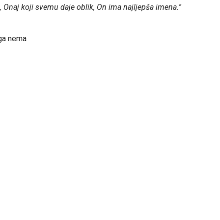
ra, Onaj koji svemu daje oblik, On ima najljepša imena.
”
oga nema