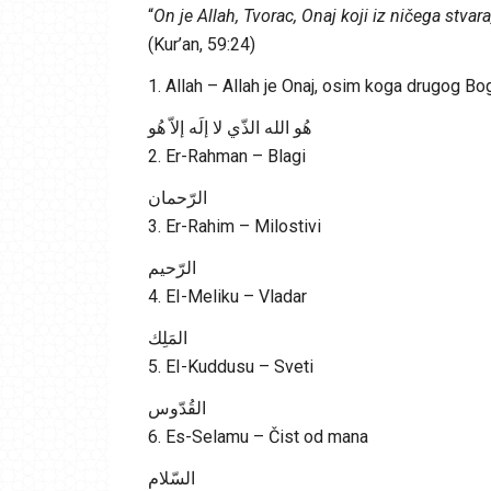
“
On je Allah, Tvorac, Onaj koji iz ničega stva
(Kur’an, 59:24)
1. Allah – Allah je Onaj, osim koga drugog B
هُو الله الذّي لا إلَه إلاّ هُو
2. Er-Rahman – Blagi
الرّحمان
3. Er-Rahim – Milostivi
الرّحيم
4. EI-Meliku – Vladar
المَلِك
5. EI-Kuddusu – Sveti
القُدّوس
6. Es-Selamu – Čist od mana
السّلام