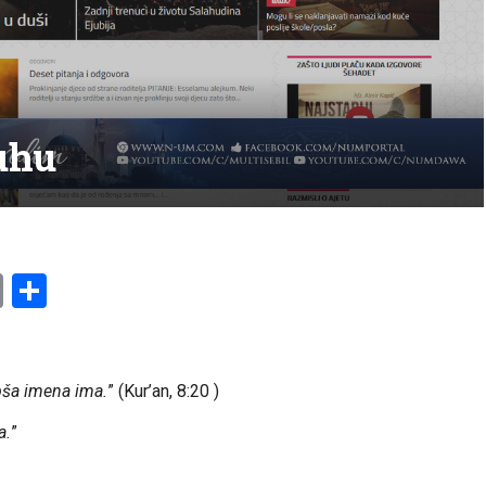
uhu
am
l
ssenger
Copy
Share
Link
pša imena ima.
” (Kur’an, 8:20 )
a.
”