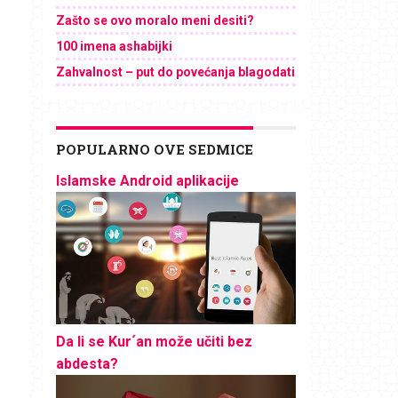
Zašto se ovo moralo meni desiti?
100 imena ashabijki
Zahvalnost – put do povećanja blagodati
POPULARNO OVE SEDMICE
Islamske Android aplikacije
Da li se Kur´an može učiti bez
abdesta?