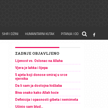
SIHR I DŽINI
HUMANITARNI KUTAK
PITANJA I ODGOVORI
ZADNJE OBJAVLJENO
Lijenost vs. Oslonac na Allaha
Vjera je lahka i lijepa
5 ajeta koji donose smiraj u srce
vjernika
Da li sam ja dostojna hidžaba
Biva onako kako Allah hoće
Definicija i opasnosti gibeta i nemimeta
Učinio sam blud…