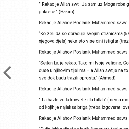
” Rekao je Allah swt : Ja sam uz Moga roba
pokrece.” (Hakim)
Rekao je Allahov Poslanik Muhammed saws 
“Ko zeli da se obraduje svojim stranicama (k
njegova djela) neka sto vise cini istigfar (traz
Rekao je Allahov Poslanik Muhammed saws 
“Sejtan l.a. je rekao: Tako mi tvoje velicine,
duse u njihovim tijelima – a Allah swt je na t
sve dok budu trazili oprosta.” (Ahmed)
Rekao je Allahov Poslanik Muhammed saws 
” La havle ve la kuvvete illa billah” ( nema mo
od kojih je najlaksa briga (treba izgovarati ove
Rekao je Allahov Poslanik Muhammed saws 