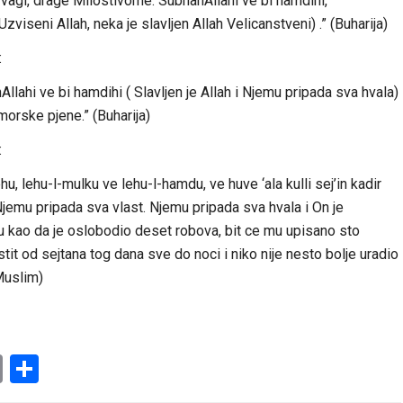
na vagi, drage Milostivome: SubhanAllahi ve bi hamdihi,
zviseni Allah, neka je slavljen Allah Velicanstveni) .” (Buharija)
:
lahi ve bi hamdihi ( Slavljen je Allah i Njemu pripada sva hvala)
morske pjene.” (Buharija)
:
hu, lehu-l-mulku ve lehu-l-hamdu, ve huve ‘ala kulli sej’in kadir
emu pripada sva vlast. Njemu pripada sva hvala i On je
u kao da je oslobodio deset robova, bit ce mu upisano sto
 stit od sejtana tog dana sve do noci i niko nije nesto bolje uradio
(Muslim)
am
l
ssenger
Copy
Share
Link