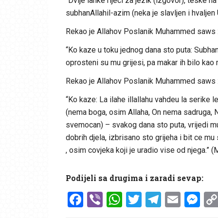
“Dvije lahke rijeci za jezik (izgovor), teske 
subhanAllahil-azim (neka je slavljen i hvaljen U
Rekao je Allahov Poslanik Muhammed saws 
“Ko kaze u toku jednog dana sto puta: SubhanAl
oprosteni su mu grijesi, pa makar ih bilo kao 
Rekao je Allahov Poslanik Muhammed saws 
“Ko kaze: La ilahe illallahu vahdeu la serike le
(nema boga, osim Allaha, On nema sadruga, Nj
svemocan) – svakog dana sto puta, vrijedi m
dobrih djela, izbrisano sto grijeha i bit ce mu
, osim covjeka koji je uradio vise od njega.” 
Podijeli sa drugima i zaradi sevap:
Facebook
Viber
WhatsApp
Twitter
Telegr
Emai
Me