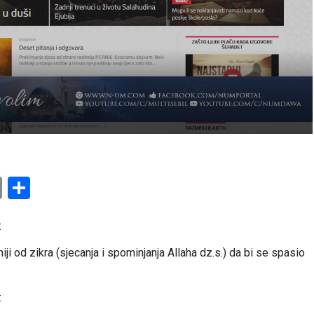
am
l
ssenger
Copy
Share
Link
:
i od zikra (sjecanja i spominjanja Allaha dz.s.) da bi se spasio
: