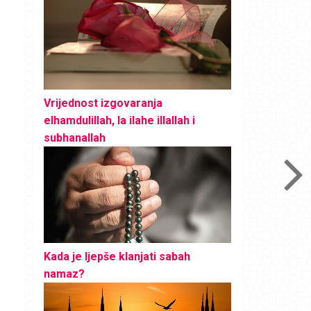
Vrijednost izgovaranja
elhamdulillah, la ilahe illallah i
subhanallah
Kada je ljepše klanjati sabah
namaz?