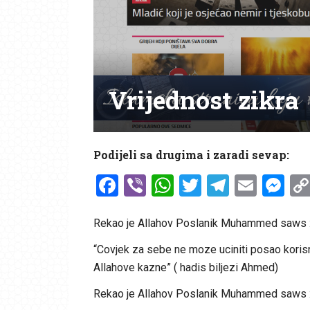
Vrijednost zikra
Podijeli sa drugima i zaradi sevap:
Facebook
Viber
WhatsApp
Twitter
Telegr
Emai
Me
Rekao je Allahov Poslanik Muhammed saws 
“Covjek za sebe ne moze uciniti posao korisnij
Allahove kazne” ( hadis biljezi Ahmed)
Rekao je Allahov Poslanik Muhammed saws 