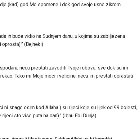
 gdje (kad) god Me spomene i dok god svoje usne zikrom
:
ada ih bude vidio na Sudnjem danu, u kojima su zabiljezena
i oprosta).” (Bejheki)
:
 Gospodaru, necu prestati zavoditi Tvoje robove, sve dok su im
o rekao: Tako mi Moje moci i velicine, necu im prestati oprastati
:
ci ni snage osim kod Allaha ) su rijeci koje su lijek od 99 bolesti,
 rijeci sto vise puta na dan).” (Ibnu Ebi Dunja)
: