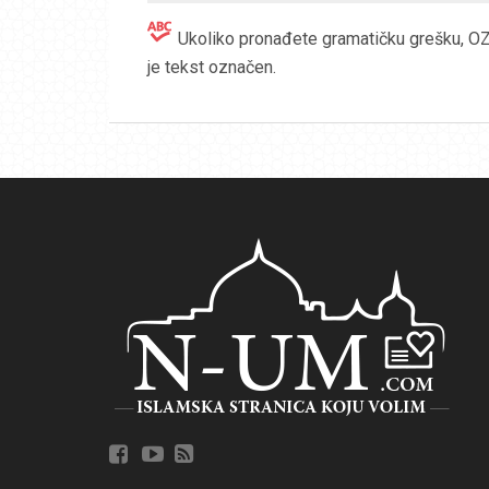
Ukoliko pronađete gramatičku grešku, OZN
je tekst označen.