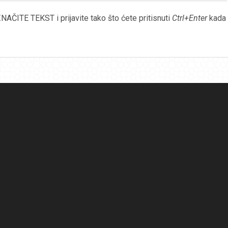
AČITE TEKST i prijavite tako što ćete pritisnuti
Ctrl+Enter
kada