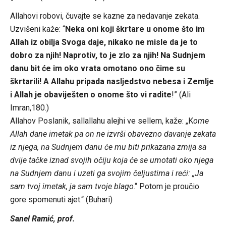
Allahovi robovi, čuvajte se kazne za nedavanje zekata.
Uzvišeni kaže: “
Neka oni koji škrtare u onome što im
Allah iz obilja Svoga daje, nikako ne misle da je to
dobro za njih! Naprotiv, to je zlo za njih! Na Sudnjem
danu bit će im oko vrata omotano ono čime su
škrtarili! A Allahu pripada nasljedstvo nebesa i Zemlje
i Allah je obaviješten o onome što vi radite
!” (Ali
Imran,180.)
​Allahov Poslanik, sallallahu alejhi ve sellem, kaže: „K
ome
Allah dane imetak pa on ne izvrši obavezno davanje zekata
iz njega, na Sudnjem danu će mu biti prikazana zmija sa
dvije tačke iznad svojih očiju koja će se umotati oko njega
na Sudnjem danu i uzeti ga svojim čeljustima i reći: „Ja
sam tvoj imetak, ja sam tvoje blago
.“ Potom je proučio
gore spomenuti ajet.“ (Buhari)
Sanel Ramić, prof.