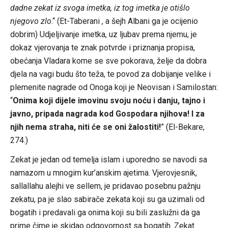
dadne zekat iz svoga imetka, iz tog imetka je otišlo
njegovo zlo
.“ (Et-Taberani , a šejh Albani ga je ocijenio
dobrim) Udjeljivanje imetka, uz ljubav prema njemu, je
dokaz vjerovanja te znak potvrde i priznanja propisa,
obećanja Vladara kome se sve pokorava, želje da dobra
djela na vagi budu što teža, te povod za dobijanje velike i
plemenite nagrade od Onoga koji je Neovisan i Samilostan:
“
Onima koji dijele imovinu svoju noću i danju, tajno i
javno, pripada nagrada kod Gospodara njihova! I za
njih nema straha, niti će se oni žalostiti!
” (El-Bekare,
274.)
Zekat je jedan od temelja islam i uporedno se navodi sa
namazom u mnogim kur’anskim ajetima. Vjerovjesnik,
sallallahu alejhi ve sellem, je pridavao posebnu pažnju
zekatu, pa je slao sabirače zekata koji su ga uzimali od
bogatih i predavali ga onima koji su bili zaslužni da ga
prime čime je skidao odgovornost sa bogatih. Zekat