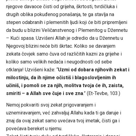
njegove davaoce čisti od grijeha, škrtosti, tvrdičluka i
drugih oblika pokuđenog ponašanja, te ga stavlja na
stepen odabranih i plemenitih ljudi koji će biti pripremljeni
da budu u blizini Veličanstvenog i Plemenitog u Džennetu
– Kući spasa. Uzvišeni Allah je odredio da u Džennetu u
Njegovoj blizini neće biti škrtac. Koliko se davanjem
zekata čovjek samo čuva od različitih kazni za grijehe i
koliko samo velikih nedaća i neugodnosti od sebe
otklanja! Uzvišeni kaže: “
Uzmi od dobara njihovih zekat i
milostinju, da ih njime očistiš i blagoslovljenim ih
učiniš, i pomoli se za njih, molitva tvoja će ih, zaista,
smiriti – a Allah sve čuje i sve zna
.” (Et-Tevbe, 103.)
Nemoj pokvariti svoj zekat prigovaranjem i
uznemiravanjem, već zahvaljuj Allahu kada ti ga daruje i
znaj da ovaj zekat samo uvećava tvoj imetak, čisti ga i
povećava bereket u njemu.