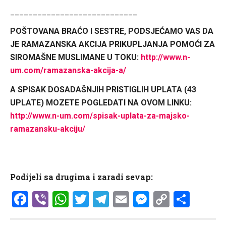
____________________________
POŠTOVANA BRAĆO I SESTRE, PODSJEĆAMO VAS DA
JE RAMAZANSKA AKCIJA PRIKUPLJANJA POMOĆI ZA
SIROMAŠNE MUSLIMANE U TOKU:
http://www.n-
um.com/ramazanska-akcija-a/
A SPISAK DOSADA
Š
NJIH PRISTIGLIH UPLATA (43
UPLATE) MOZETE POGLEDATI NA OVOM LINKU:
http://www.n-um.com/spisak-uplata-za-majsko-
ramazansku-akciju/
Podijeli sa drugima i zaradi sevap:
Facebook
Viber
WhatsApp
Twitter
Telegram
Email
Messenge
Copy
Shar
Link