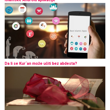
Da li se Kur´an može učiti bez abdesta?