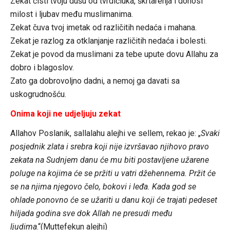
Zekat čisti tvoju dušu od tvrdičluka, škrtarenja i donosi
milost i ljubav među muslimanima.
Zekat čuva tvoj imetak od različitih nedaća i mahana.
Zekat je razlog za otklanjanje različitih nedaća i bolesti.
Zekat je povod da muslimani za tebe upute dovu Allahu za
dobro i blagoslov.
Zato ga dobrovoljno dadni, a nemoj ga davati sa
uskogrudnošću.
Onima koji ne udjeljuju zekat
Allahov Poslanik, sallalahu alejhi ve sellem, rekao je: „
Svaki
posjednik zlata i srebra koji nije izvršavao njihovo pravo
zekata na Sudnjem danu će mu biti postavljene užarene
poluge na kojima će se pržiti u vatri džehennema. Pržit će
se na njima njegovo čelo, bokovi i leđa. Kada god se
ohlade ponovno će se užariti u danu koji će trajati pedeset
hiljada godina sve dok Allah ne presudi među
ljudima
.“(Muttefekun alejhi)