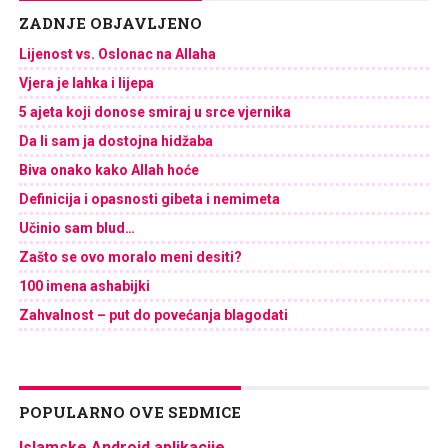
ZADNJE OBJAVLJENO
Lijenost vs. Oslonac na Allaha
Vjera je lahka i lijepa
5 ajeta koji donose smiraj u srce vjernika
Da li sam ja dostojna hidžaba
Biva onako kako Allah hoće
Definicija i opasnosti gibeta i nemimeta
Učinio sam blud…
Zašto se ovo moralo meni desiti?
100 imena ashabijki
Zahvalnost – put do povećanja blagodati
POPULARNO OVE SEDMICE
Islamske Android aplikacije