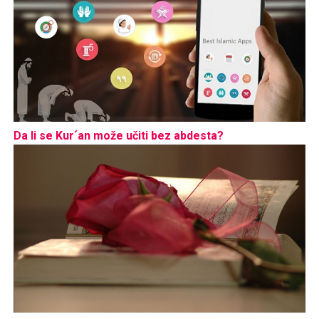
Da li se Kur´an može učiti bez abdesta?