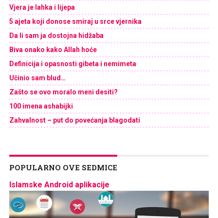
Vjera je lahka i lijepa
5 ajeta koji donose smiraj u srce vjernika
Da li sam ja dostojna hidžaba
Biva onako kako Allah hoće
Definicija i opasnosti gibeta i nemimeta
Učinio sam blud…
Zašto se ovo moralo meni desiti?
100 imena ashabijki
Zahvalnost – put do povećanja blagodati
POPULARNO OVE SEDMICE
Islamske Android aplikacije