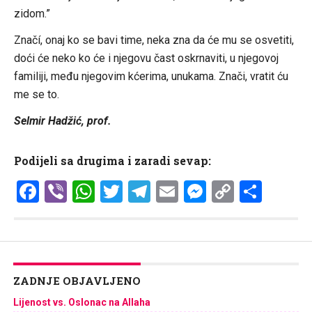
zidom.”
Značí, onaj ko se bavi time, neka zna da će mu se osvetiti,
doći će neko ko će i njegovu čast oskrnaviti, u njegovoj
familiji, među njegovim kćerima, unukama. Znači, vratit ću
me se to.
Selmir Hadžić, prof.
Podijeli sa drugima i zaradi sevap:
Facebook
Viber
WhatsApp
Twitter
Telegram
Email
Messenge
Copy
Shar
Link
ZADNJE OBJAVLJENO
Lijenost vs. Oslonac na Allaha