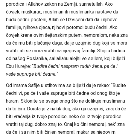
porodica i Allahov zakon na Zemlji, sunnetullah. Ako
čovjek, muškarac, musliman ili muslimanka nastave da
budu čedni, pošteni, Allah će Uzvišeni dati da i njihove
familije, njihova djeca, njihovi potomci budu čedni. Ako
čovjek krene ovim šejtanskim putem, nemoralom, neka zna
da će mu biti plaćanje duga, da je uzajmio dug koji se mora
vratiti, ali se mora vratiti na njegovoj familiji. Stoji u hadisu
od našeg Poslanika, sallallahu alejhi ve sellem, koji bilježi
Ebu Hurejre: “
Budite čedni naspram tuđih žena, pa će i
vaše supruge biti čedne.
”
Od imama Šafije u stihovima se bilježi da je rekao: “Budite
čedni vi, pa će i vaše supruge biti čedne od onog što je
haram. Sklonite se svega onog što ne dolikuje muslimanu
da to čini. Doista je zinaluk dug, ako ga uzajmiš, znaj da će
biti vraćanja iz tvoje porodice, neko će iz tvoje porodice
vratiti taj dug, dobro znaj to. Onaj ko čini nemoral, nek’ zna
da će i sa njim biti činjen nemoral, makar sa njegovim