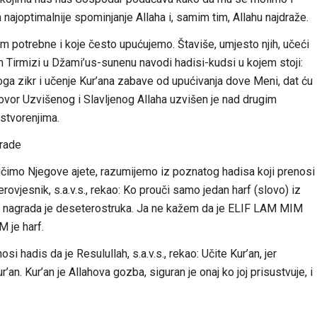
najoptimalnije spominjanje Allaha i, samim tim, Allahu najdraže.
 potrebne i koje često upućujemo. Štaviše, umjesto njih, učeći
 Tirmizi u Džami’us-sunenu navodi hadisi-kudsi u kojem stoji:
ga zikr i učenje Kur’ana zabave od upućivanja dove Meni, dat ću
vor Uzvišenog i Slavljenog Allaha uzvišen je nad drugim
stvorenjima.
grade
 učimo Njegove ajete, razumijemo iz poznatog hadisa koji prenosi
erovjesnik, s.a.v.s., rekao: Ko prouči samo jedan harf (slovo) iz
elo nagrada je deseterostruka. Ja ne kažem da je ELIF LAM MIM
M je harf.
i hadis da je Resulullah, s.a.v.s., rekao: Učite Kur’an, jer
’an. Kur’an je Allahova gozba, siguran je onaj ko joj prisustvuje, i