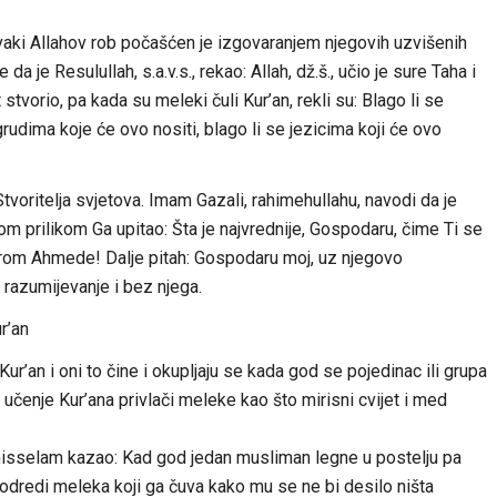
. Svaki Allahov rob počašćen je izgovaranjem njegovih uzvišenih
da je Resulullah, s.a.v.s., rekao: Allah, dž.š., učio je sure Taha i
 stvorio, pa kada su meleki čuli Kur’an, rekli su: Blago li se
rudima koje će ovo nositi, blago li se jezicima koji će ovo
tvoritelja svjetova. Imam Gazali, rahimehullahu, navodi da je
m prilikom Ga upitao: Šta je najvrednije, Gospodaru, čime Ti se
orom Ahmede! Dalje pitah: Gospodaru moj, uz njegovo
 razumijevanje i bez njega.
r’an
Kur’an i oni to čine i okupljaju se kada god se pojedinac ili grupa
 učenje Kur’ana privlači meleke kao što mirisni cvijet i med
ejhisselam kazao: Kad god jedan musliman legne u postelju pa
 odredi meleka koji ga čuva kako mu se ne bi desilo ništa