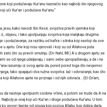
 i one koji podučavaju Kur’anu naznačio kao najbolji dio njegovog
oji uči Kur’an i podučava Kur’anu.“
 jesu, kako navodi Ibn Kesir, svojstva pravih vjernika koji
.š., objavu, i tako upotpunjuju svojstva koja manjkaju drugima.
e i podučavanje, za razliku od kafira i silnika koji nastoji da sve
 u ajetu: One koji nisu vjerovali i koji su od Allahova puta
zato što su pravili smutnju. (En-Nahl, 88.) A u drugom ajetu se
sami se od njega udaljavaju, i sami sebe upropaštavaju, a da i ne
r’ana razumiju iz ovog ajeta da, pored pored toga što nevjernici
 njega, tako spajajući dva ružna svojstva: laž i odvraćanje, kao što
 koji Allahove ajete ne priznaje i od njih odvraća… (El-En’am,
a su da nastoje upotpuniti osobne vrline, a potom se trude da ih na
Najbolji je onaj koji uči Kur’an i druge podučava Kur’anu. U tom
A ko govori ljepše od onoga koji poziva Allahu, koji dobra djela