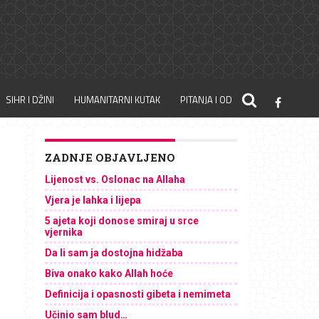
SIHR I DŽINI
HUMANITARNI KUTAK
PITANJA I ODGOVORI
ZADNJE OBJAVLJENO
Lijenost vs. Oslonac na Allaha
Vjera je lahka i lijepa
5 ajeta koji donose smiraj u srce
vjernika
Da li sam ja dostojna hidžaba
Biva onako kako Allah hoće
Definicija i opasnosti gibeta i nemimeta
Učinio sam blud…