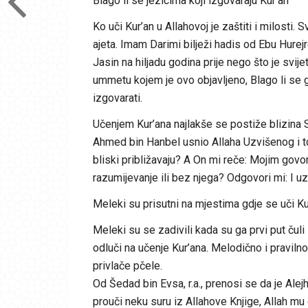
Blago li se jezicima koji izgovaraju Kur’an
Ko uči Kur’an u Allahovoj je zaštiti i milosti
ajeta. Imam Darimi bilježi hadis od Ebu Hurejre 
Jasin na hiljadu godina prije nego što je svijet
ummetu kojem je ovo objavljeno, Blago li se g
izgovarati.
Učenjem Kur’ana najlakše se postiže blizina S
Ahmed bin Hanbel usnio Allaha Uzvišenog i to
bliski približavaju? A On mi reče: Mojim gov
razumijevanje ili bez njega? Odgovori mi: I uz
Meleki su prisutni na mjestima gdje se uči Ku
Meleki su se zadivili kada su ga prvi put čuli 
odluči na učenje Kur’ana. Melodično i pravilno
privlače pčele.
Od Šedad bin Evsa, r.a., prenosi se da je Al
prouči neku suru iz Allahove Knjige, Allah mu