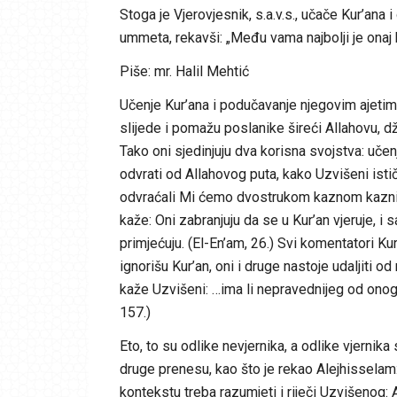
Stoga je Vjerovjesnik, s.a.v.s., učače Kur’ana
ummeta, rekavši: „Među vama najbolji je onaj k
Piše: mr. Halil Mehtić
Učenje Kur’ana i podučavanje njegovim ajetima,
slijede i pomažu poslanike šireći Allahovu, dž
Tako oni sjedinjuju dva korisna svojstva: učenj
odvrati od Allahovog puta, kako Uzvišeni ističe
odvraćali Mi ćemo dvostrukom kaznom kazniti 
kaže: Oni zabranjuju da se u Kur’an vjeruje, i 
primjećuju. (El-En’am, 26.) Svi komentatori Ku
ignorišu Kur’an, oni i druge nastoje udaljiti od
kaže Uzvišeni: …ima li nepravednijeg od onoga
157.)
Eto, to su odlike nevjernika, a odlike vjernik
druge prenesu, kao što je rekao Alejhisselam: 
kontekstu treba razumjeti i riječi Uzvišenog: 