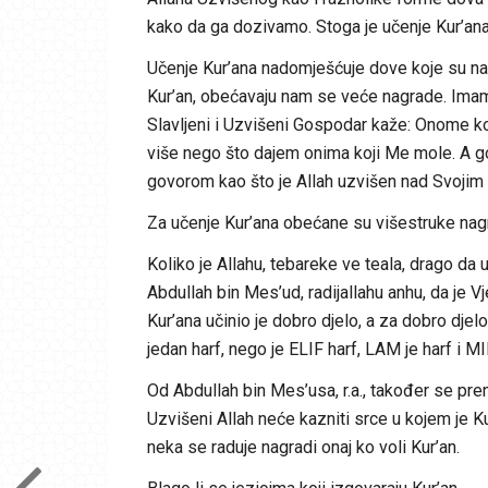
kako da ga dozivamo. Stoga je učenje Kur’ana 
Učenje Kur’ana nadomješćuje dove koje su nam
Kur’an, obećavaju nam se veće nagrade. Imam
Slavljeni i Uzvišeni Gospodar kaže: Onome ko
više nego što dajem onima koji Me mole. A go
govorom kao što je Allah uzvišen nad Svojim 
Za učenje Kur’ana obećane su višestruke na
Koliko je Allahu, tebareke ve teala, drago da
Abdullah bin Mes’ud, radijallahu anhu, da je Vj
Kur’ana učinio je dobro djelo, a za dobro dj
jedan harf, nego je ELIF harf, LAM je harf i MI
Od Abdullah bin Mes’usa, r.a., također se prenos
Uzvišeni Allah neće kazniti srce u kojem je Kur
neka se raduje nagradi onaj ko voli Kur’an.