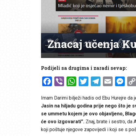
Znacaj učenja Ku
Podijeli sa drugima i zaradi sevap:
Facebook
Viber
WhatsApp
Twitter
Telegr
Emai
Me
Imam Darimi bilježi hadis od Ebu Hurejre da je 
Jasin na hiljadu godina prije nego što je sv
se ummetu kojem je ovo objavljeno, Blago l
će ovo izgovarati”.
Znaj, brate i sestro, d
koji poštuje njegove zapovijedi i koji se s 