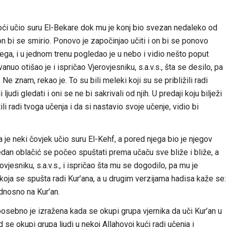
 noći učio suru El-Bekare dok mu je konj bio svezan nedaleko od
i on bi se smirio. Ponovo je započinjao učiti i on bi se ponovo
njega, i u jednom trenu pogledao je u nebo i vidio nešto poput
vanuo otišao je i ispričao Vjerovjesniku, s.a.v.s., šta se desilo, pa
. Ne znam, rekao je. To su bili meleki koji su se približili radi
ljudi gledati i oni se ne bi sakrivali od njih. U predaji koju bilježi
i radi tvoga učenja i da si nastavio svoje učenje, vidio bi
da je neki čovjek učio suru El-Kehf, a pored njega bio je njegov
dan oblačić se počeo spuštati prema učaču sve bliže i bliže, a
ovjesniku, s.a.v.s., i ispričao šta mu se dogodilo, pa mu je
koja se spušta radi Kur’ana, a u drugim verzijama hadisa kaže se:
dnosno na Kur’an.
posebno je izražena kada se okupi grupa vjernika da uči Kur’an u
 se okupi grupa ljudi u nekoj Allahovoj kući radi učenja i