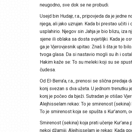
neugodno, sve dok se ne probudi.
Usejd bin Hudajr, r.a., pripovjeda da je jedne
njega, ali jako uzrujan. Kada bi prestao učiti 
usplahirio. Njegov sin Jahja je bio blizu, iza 
sjene ili oblaka sa dosta svjetiljki. Kada je os
ga je Vjerovjesnik upitao: Znaš li šta je to bilo
tvoga glasa. Da si nastavio mogli su ih i ostali 
Hakim kaže se: To su meleki koji su se spustil
čudesa.
Od El-Berra’a, r.a., prenosi se slična predaja 
konj svezan s dva užeta. U jednom trenutku je
konj je počeo da bježi. Sutradan je otišao Vjer
Alejhisselam rekao: To je smirenost (sekina) 
To je smirenost koja se spušta s Kur’anom, o
Smirenost (sekina) koja prati učenje Kur’ana 
nekoj džamiji. Alejhisselam je rekao: Kada god