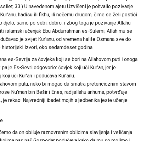
Fussilet, 33.) U navedenom ajetu Uzvišeni je pohvalio pozivanje
Kur’anu, hadisu ili fikhu, ili nečemu drugom, čime se želi postići
vo djelo, samo po sebi, dobro, i zbog toga je pozivanje Allahu
iti islamski učenjak Ebu Abdurrahman es-Sulemi, Allah mu se
odučavao je svijet Kur’anu, od vremena halife Osmana sve do
 historijski izvori, oko sedamdeset godina.
na es-Sevrija za čovjeka koji se bori na Allahovom puti i onoga
? pa je Es-Sevri odgovorio: čovjek koji uči Kur’an, jer je
 koji uči Kur’an i podučava Kur’anu.
Allahovom putu, neko bi mogao da smatra pretencioznim stavom
renose Nu’man bin Bešir i Enes, radijallahu anhuma, potvrđuje
., je rekao: Najvredniji ibadet mojih sljedbenika jeste učenje
ve
ćemo da on obiluje raznovrsnim oblicima slavljenja i veličanja
a kojima nas naš Gospodar podučava kako da mu se molimo i