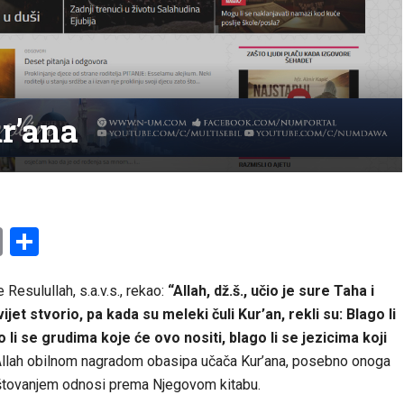
r’ana
am
l
ssenger
Copy
Share
Link
Resulullah, s.a.v.s., rekao:
“Allah, dž.š., učio je sure Taha i
ijet stvorio, pa kada su meleki čuli Kur’an, rekli su: Blago li
i se grudima koje će ovo nositi, blago li se jezicima koji
a Allah obilnom nagradom obasipa učača Kur’ana, posebno onoga
poštovanjem odnosi prema Njegovom kitabu.