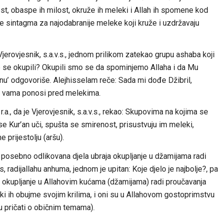
st, obaspe ih milost, okruže ih meleki i Allah ih spomene kod
 je sintagma za najodabranije meleke koji kruže i uzdržavaju
jerovjesnik, s.a.v.s., jednom prilikom zatekao grupu ashaba koji
 ste se okupili? Okupili smo se da spominjemo Allaha i da Mu
nu’ odgovoriše. Alejhisselam reče: Sada mi dođe Džibril,
 s vama ponosi pred melekima.
a., da je Vjerovjesnik, s.a.v.s., rekao: Skupovima na kojima se
 se Kur’an uči, spušta se smirenost, prisustvuju im meleki,
prijestolju (aršu).
 posebno odlikovana djela ubraja okupljanje u džamijama radi
, radijallahu anhuma, jednom je upitan: Koje djelo je najbolje?, pa
i okupljanje u Allahovim kućama (džamijama) radi proučavanja
ki ih obujme svojim krilima, i oni su u Allahovom gostoprimstvu
 pričati o običnim temama).