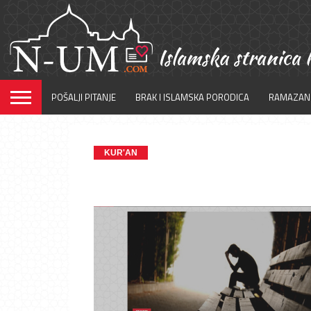
POŠALJI PITANJE
BRAK I ISLAMSKA PORODICA
RAMAZAN
KUR'AN