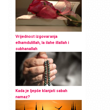
Vrijednost izgovaranja
elhamdulillah, la ilahe illallah i
subhanallah
Kada je ljepše klanjati sabah
namaz?