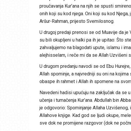
proučavanja Kur’ana na njih se spusti smireno
onih koji su kod njega. Oni koji su kod Njega,
Aršur-Rahman, prijesto Svemilosnog.
U drugoj predaji prenosi se od Muavije da je V
su bili okupljeni u halki pa ih je upitao: Što
zahvaljujemo na blagodati upute, islamu i ima
alejhisselam, i reče mi da se Allah Uzvišeni
U drugom predanju navodi se od Ebu Hurejre, r.
Allah spominje, a najvredniji su oni na kojima
obaspe ih rahmet i Allah ih spomene na svome 
Navedeni hadisi upućuju na zaključak da se u
učenja i tumačenja Kur’ana. Abdullah bin Abbas
je odgovorio: Spominjanje Allaha Uzvišenog, 
Allahove knjige. Kad god se ljudi okupe, mele
sve dok ne promijene razgovor (dok ne počnu