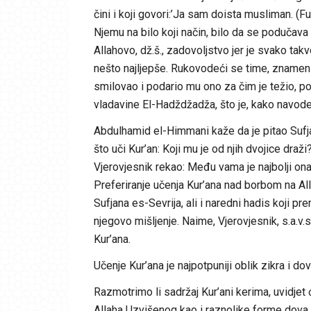
čini i koji govori:’Ja sam doista musliman. (
Njemu na bilo koji način, bilo da se podučava 
Allahovo, dž.š., zadovoljstvo jer je svako tak
nešto najljepše. Rukovodeći se time, znamen
smilovao i podario mu ono za čim je težio, p
vladavine El-Hadždžadža, što je, kako navode
Abdulhamid el-Himmani kaže da je pitao Sufja
što uči Kur’an: Koji mu je od njih dvojice draži
Vjerovjesnik rekao: Među vama je najbolji onaj
Preferiranje učenja Kur’ana nad borbom na 
Sufjana es-Sevrija, ali i naredni hadis koji p
njegovo mišljenje. Naime, Vjerovjesnik, s.a.v.s
Kur’ana.
Učenje Kur’ana je najpotpuniji oblik zikra i do
Razmotrimo li sadržaj Kur’ani kerima, uvidjet 
Allaha Uzvišenog kao i raznolike forme dov