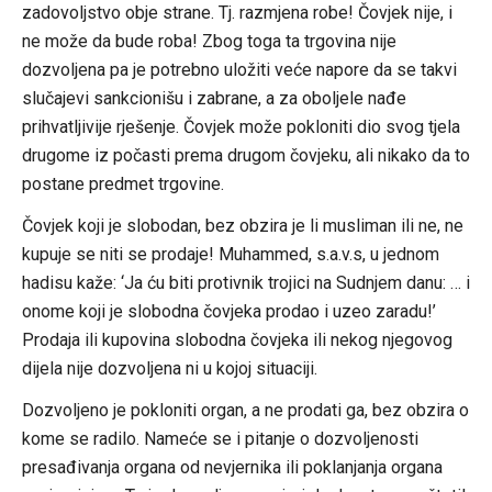
zadovoljstvo obje strane. Tj. razmjena robe! Čovjek nije, i
ne može da bude roba! Zbog toga ta trgovina nije
dozvoljena pa je potrebno uložiti veće napore da se takvi
slučajevi sankcionišu i zabrane, a za oboljele nađe
prihvatljivije rješenje. Čovjek može pokloniti dio svog tjela
drugome iz počasti prema drugom čovjeku, ali nikako da to
postane predmet trgovine.
Čovjek koji je slobodan, bez obzira je li musliman ili ne, ne
kupuje se niti se prodaje! Muhammed, s.a.v.s, u jednom
hadisu kaže: ‘Ja ću biti protivnik trojici na Sudnjem danu: … i
onome koji je slobodna čovjeka prodao i uzeo zaradu!’
Prodaja ili kupovina slobodna čovjeka ili nekog njegovog
dijela nije dozvoljena ni u kojoj situaciji.
Dozvoljeno je pokloniti organ, a ne prodati ga, bez obzira o
kome se radilo. Nameće se i pitanje o dozvoljenosti
presađivanja organa od nevjernika ili poklanjanja organa