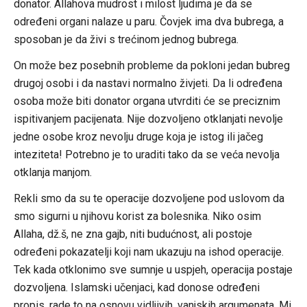
donator. Allahova mudrost i milost ljudima je da se
određeni organi nalaze u paru. Čovjek ima dva bubrega, a
sposoban je da živi s trećinom jednog bubrega.
On može bez posebnih probleme da pokloni jedan bubreg
drugoj osobi i da nastavi normalno živjeti. Da li određena
osoba može biti donator organa utvrditi će se preciznim
ispitivanjem pacijenata. Nije dozvoljeno otklanjati nevolje
jedne osobe kroz nevolju druge koja je istog ili jačeg
inteziteta! Potrebno je to uraditi tako da se veća nevolja
otklanja manjom.
Rekli smo da su te operacije dozvoljene pod uslovom da
smo sigurni u njihovu korist za bolesnika. Niko osim
Allaha, dž.š, ne zna gajb, niti budućnost, ali postoje
određeni pokazatelji koji nam ukazuju na ishod operacije.
Tek kada otklonimo sve sumnje u uspjeh, operacija postaje
dozvoljena. Islamski učenjaci, kad donose određeni
propis, rade to na osnovu vidljivih, vanjskih argumenata. Mi