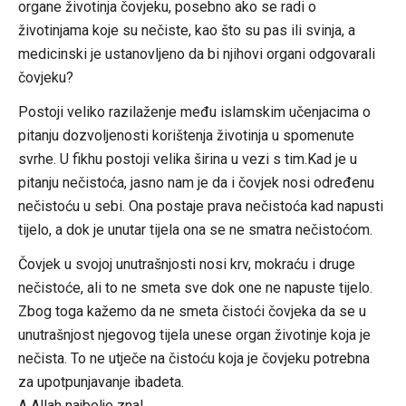
organe životinja čovjeku, posebno ako se radi o
životinjama koje su nečiste, kao što su pas ili svinja, a
medicinski je ustanovljeno da bi njihovi organi odgovarali
čovjeku?
Postoji veliko razilaženje među islamskim učenjacima o
pitanju dozvoljenosti korištenja životinja u spomenute
svrhe. U fikhu postoji velika širina u vezi s tim.Kad je u
pitanju nečistoća, jasno nam je da i čovjek nosi određenu
nečistoću u sebi. Ona postaje prava nečistoća kad napusti
tijelo, a dok je unutar tijela ona se ne smatra nečistoćom.
Čovjek u svojoj unutrašnjosti nosi krv, mokraću i druge
nečistoće, ali to ne smeta sve dok one ne napuste tijelo.
Zbog toga kažemo da ne smeta čistoći čovjeka da se u
unutrašnjost njegovog tijela unese organ životinje koja je
nečista. To ne utječe na čistoću koja je čovjeku potrebna
za upotpunjavanje ibadeta.
A Allah najbolje zna!