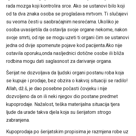
rada mozga koji kontrolira srce. Ako se ustanovi bilo koji
od ta dva znaka osoba se proglašava mrtvom. Ti slučajevi
su veoma česti u saobraćajnim nesrećama. Ukoliko je
osoba uvasijetila da ostavlja svoje organe nekome, nakon
svoje smrti, od nje se mogu uzeti ti organi čim se ustanovi
jedna od dvije spomenute pojave kod pacijenta.Ako nije
ostavila oporuku,onda nasljednici dotične osobe ili bliža
rodbina mogu dati saglasnost za darivanje organa.
Šerijat ne dozvoljava da ljudski organi postanu roba koja
se kupuje i prodaje, bez obzira o kakvoj situaciji se radilo!
Allah, dž.š, je dao posebne počasti čovjeku i nije
dozvoljeno da on ili neki njegov dio postane predmet
kupoprodaje. Nažalost, teška materijalna situacija tjera
ljude da urade takva djela koja su šerijatom strogo
zabranjena.
Kupoprodaja po šerijatskim propisima je razmjena robe uz