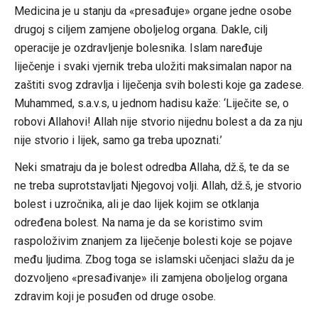
Medicina je u stanju da «presađuje» organe jedne osobe
drugoj s ciljem zamjene oboljelog organa. Dakle, cilj
operacije je ozdravljenje bolesnika. Islam naređuje
liječenje i svaki vjernik treba uložiti maksimalan napor na
zaštiti svog zdravlja i liječenja svih bolesti koje ga zadese.
Muhammed, s.a.v.s, u jednom hadisu kaže: ‘Liječite se, o
robovi Allahovi! Allah nije stvorio nijednu bolest a da za nju
nije stvorio i lijek, samo ga treba upoznati.’
Neki smatraju da je bolest odredba Allaha, dž.š, te da se
ne treba suprotstavljati Njegovoj volji. Allah, dž.š, je stvorio
bolest i uzročnika, ali je dao lijek kojim se otklanja
određena bolest. Na nama je da se koristimo svim
raspoloživim znanjem za liječenje bolesti koje se pojave
među ljudima. Zbog toga se islamski učenjaci slažu da je
dozvoljeno «presađivanje» ili zamjena oboljelog organa
zdravim koji je posuđen od druge osobe.