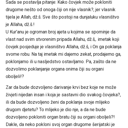
Sada se postavlja pitanje: Kako čovjek može pokloniti
drugome nešto od onoga čiji on nije vlasnik?, jer vlasnik
tijela je Allah, dž.š. Sve što postoji na dunjaluku vlasništvo
je Allaha, dž.š.!
U Kur’anu je ogroman broj ajeta u kojima se spominje da
vlast nad svim stvorenim pripada Allahu, dž.š,. imetak koji
čovjek posjeduje je vlasništvo Allaha, dž.š, i On ga poklanja
svome robu. Na taj imetak mi dajemo zekat, prodajemo ga,
poklonjamo ili u nasljedstvo ostavljamo. Pa, zašto da ne
dozvolimo poklanjanje organa onima čiji su organi
oboljeli!?
Zar da bude dozvoljeno darivanje krvi bez koje ne može
živjeti nijedan insan i koja je sastavni dio svakog čovjeka?,
ili da bude dozvoljeno ženi da poklanja svoje mlijeko
drugom djetetu? To mlijeko je dio nje, a da ne bude
dozvoljeno pokloniti organ bratu čiji su organi oboljeli?!
Dakle, da neko pokloni svoj organ drugome šerijatski je