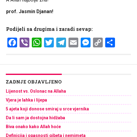
prof. Jasmin Djanan!
Podijeli sa drugima i zaradi sevap:
Facebook
Viber
WhatsApp
Twitter
Telegram
Email
Messenge
Copy
Shar
Link
ZADNJE OBJAVLJENO
Lijenost vs. Oslonac na Allaha
Vjera je lahka i lijepa
5 ajeta koji donose smiraj u srce vjernika
Da li sam ja dostojna hidžaba
Biva onako kako Allah hoće
Definicija i opasnosti gibeta i nemimeta