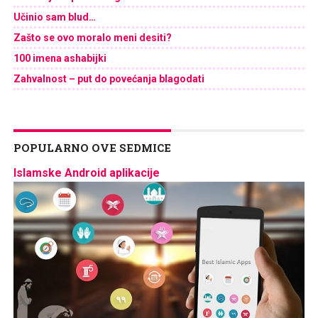
Učinio sam blud…
Zašto se ovo moralo meni desiti?
100 imena ashabijki
Zahvalnost – put do povećanja blagodati
POPULARNO OVE SEDMICE
Islamske Android aplikacije