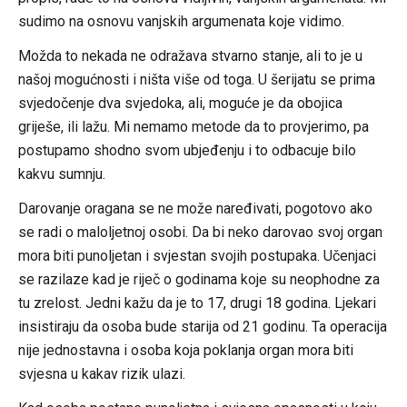
sudimo na osnovu vanjskih argumenata koje vidimo.
Možda to nekada ne odražava stvarno stanje, ali to je u
našoj mogućnosti i ništa više od toga. U šerijatu se prima
svjedočenje dva svjedoka, ali, moguće je da obojica
griješe, ili lažu. Mi nemamo metode da to provjerimo, pa
postupamo shodno svom ubjeđenju i to odbacuje bilo
kakvu sumnju.
Darovanje oragana se ne može naređivati, pogotovo ako
se radi o maloljetnoj osobi. Da bi neko darovao svoj organ
mora biti punoljetan i svjestan svojih postupaka. Učenjaci
se razilaze kad je riječ o godinama koje su neophodne za
tu zrelost. Jedni kažu da je to 17, drugi 18 godina. Ljekari
insistiraju da osoba bude starija od 21 godinu. Ta operacija
nije jednostavna i osoba koja poklanja organ mora biti
svjesna u kakav rizik ulazi.