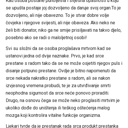
Kad osoba postane punoljetna i svjesna opasnosti u koju
se upušta postaje joj dozvoljeno da daruje svoj organ.To je
dozvoljeno, ali nije obavezno. To je stvar dobre volje
čovjeka i njegove svijesti, ali nije obaveza. Ako neko ne
želi biti donator, niko ga ne smije prisiljavati na takvo djelo,
posebno ako se radi o maloljetnoj osobi!
Svi su složni da se osoba proglašava mrtvom kad se
ustanovi jedna od dvije naznake. Prvo, je kad srce
prestane s radom tako da se ne može osjetiti njegov puls i
disanje potpuno prestane. Ovdje je bitno napomenuti da
srce nekada nakratko prestane s radom, ali se nakon
izvjesnog vremena probudi, te je za utvrđivanje smrti
neophodna sigurnost da srce neće ponovo proraditi.
Drugo, na osnovu čega se može neko proglasiti mrtvim je
ukoliko dođe do uništenja ili teškog oštećenja malog
mozga koji kontrolira vitalne funkcije organizma.
Ljekari tvrde da je prestanak rada srca produkt prestanka