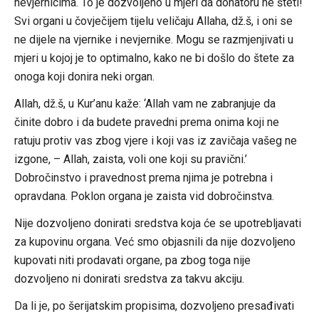
nevjernicima. To je dozvoljeno u mjeri da donatoru ne šteti!
Svi organi u čovječijem tijelu veličaju Allaha, dž.š, i oni se
ne dijele na vjernike i nevjernike. Mogu se razmjenjivati u
mjeri u kojoj je to optimalno, kako ne bi došlo do štete za
onoga koji donira neki organ.
Allah, dž.š, u Kur’anu kaže: ‘Allah vam ne zabranjuje da
činite dobro i da budete pravedni prema onima koji ne
ratuju protiv vas zbog vjere i koji vas iz zavičaja vašeg ne
izgone, – Allah, zaista, voli one koji su pravični.’
Dobročinstvo i pravednost prema njima je potrebna i
opravdana. Poklon organa je zaista vid dobročinstva.
Nije dozvoljeno donirati sredstva koja će se upotrebljavati
za kupovinu organa. Već smo objasnili da nije dozvoljeno
kupovati niti prodavati organe, pa zbog toga nije
dozvoljeno ni donirati sredstva za takvu akciju.
Da li je, po šerijatskim propisima, dozvoljeno presađivati