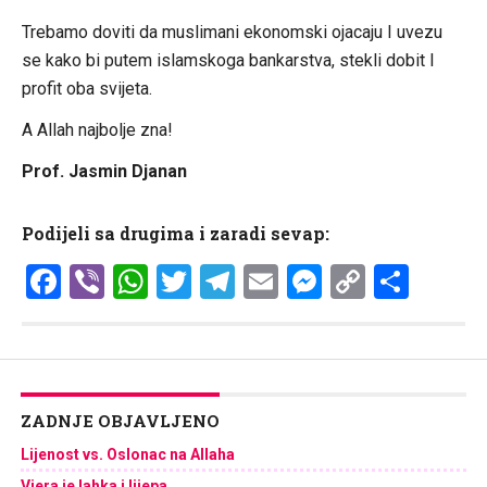
Trebamo doviti da muslimani ekonomski ojacaju I uvezu
se kako bi putem islamskoga bankarstva, stekli dobit I
profit oba svijeta.
A Allah najbolje zna!
Prof. Jasmin Djanan
Podijeli sa drugima i zaradi sevap:
Facebook
Viber
WhatsApp
Twitter
Telegram
Email
Messenge
Copy
Shar
Link
ZADNJE OBJAVLJENO
Lijenost vs. Oslonac na Allaha
Vjera je lahka i lijepa