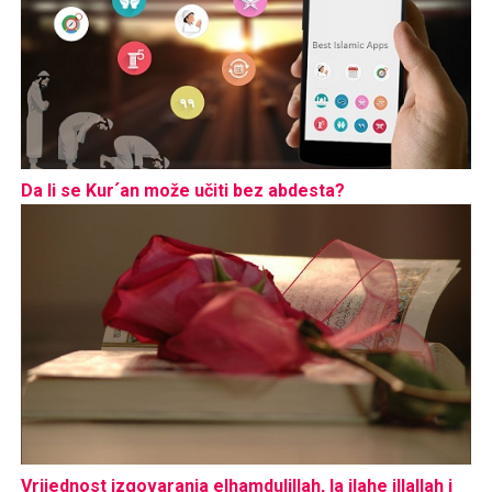
Da li se Kur´an može učiti bez abdesta?
Vrijednost izgovaranja elhamdulillah, la ilahe illallah i