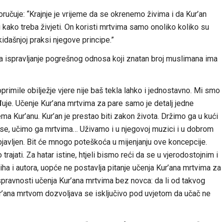
oručuje: “Krajnje je vrijeme da se okrenemo živima i da Kur’an
 kako treba živjeti. On koristi mrtvima samo onoliko koliko su
akidašnjoj praksi njegove principe.”
 ispravljanje pogrešnog odnosa koji znatan broj muslimana ima
oprimile obilježje vjere nije baš tekla lahko i jednostavno. Mi smo
đuje. Učenje Kur’ana mrtvima za pare samo je detalj jedne
a Kur’anu. Kur’an je prestao biti zakon života. Držimo ga u kući
pise, učimo ga mrtvima… Uživamo i u njegovoj muzici i u dobrom
javljen. Bit će mnogo poteškoća u mijenjanju ove koncepcije.
trajati. Za hatar istine, htjeli bismo reći da se u vjerodostojnim i
kiha i autora, uopće ne postavlja pitanje učenja Kur’ana mrtvima za
spravnosti učenja Kur’ana mrtvima bez novca: da li od takvog
ur’ana mrtvom dozvoljava se isključivo pod uvjetom da učač ne