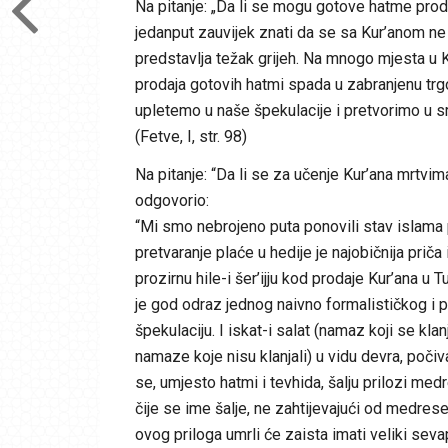
Na pitanje: „Da li se mogu gotove hatme proda
jedanput zauvijek znati da se sa Kur’anom ne
predstavlja težak grijeh. Na mnogo mjesta u K
prodaja gotovih hatmi spada u zabranjenu trgo
upletemo u naše špekulacije i pretvorimo u sr
(Fetve, I, str. 98)
Na pitanje: “Da li se za učenje Kur’ana mrtvi
odgovorio:
“Mi smo nebrojeno puta ponovili stav islama 
pretvaranje plaće u hedije je najobičnija priča
prozirnu hile-i šer’ijju kod prodaje Kur’ana u Tu
je god odraz jednog naivno formalističkog i 
špekulaciju. I iskat-i salat (namaz koji se k
namaze koje nisu klanjali) u vidu devra, poči
se, umjesto hatmi i tevhida, šalju prilozi med
čije se ime šalje, ne zahtijevajući od medre
ovog priloga umrli će zaista imati veliki sev