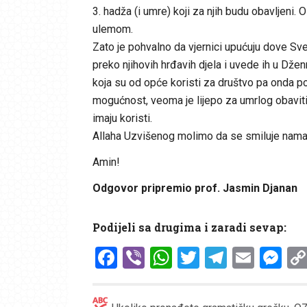
3. hadža (i umre) koji za njih budu obavljeni.
ulemom.
Zato je pohvalno da vjernici upućuju dove Sve
preko njihovih hrđavih djela i uvede ih u Dženn
koja su od opće koristi za društvo pa onda p
mogućnost, veoma je lijepo za umrlog obaviti 
imaju koristi.
Allaha Uzvišenog molimo da se smiluje nama i
Amin!
Odgovor pripremio prof. Jasmin Djanan
Podijeli sa drugima i zaradi sevap:
Facebook
Viber
WhatsApp
Twitter
Telegr
Emai
Me