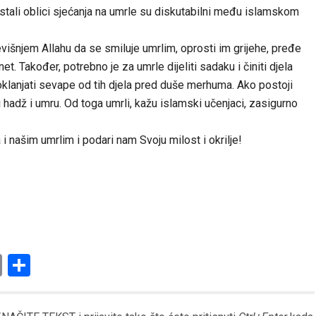
 Ostali oblici sjećanja na umrle su diskutabilni među islamskom
višnjem Allahu da se smiluje umrlim, oprosti im grijehe, pređe
et. Također, potrebno je za umrle dijeliti sadaku i činiti djela
oklanjati sevape od tih djela pred duše merhuma. Ako postoji
hadž i umru. Od toga umrli, kažu islamski učenjaci, zasigurno
 našim umrlim i podari nam Svoju milost i okrilje!
am
l
ssenger
Copy
Share
Link