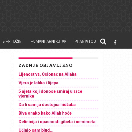
SIHR I DŽINI
HUMANITARNI KUTAK
PITANJA I ODGOVORI
ZADNJE OBJAVLJENO
Lijenost vs. Oslonac na Allaha
Vjera je lahka i lijepa
5 ajeta koji donose smiraj u srce
vjernika
Da li sam ja dostojna hidžaba
Biva onako kako Allah hoće
Definicija i opasnosti gibeta i nemimeta
Učinio sam blud…