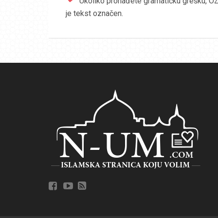
Ukoliko pronađete gramatičku grešku, OZN
je tekst označen.