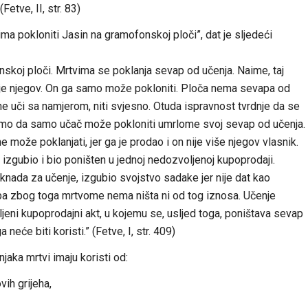
etve, II, str. 83)
vima pokloniti Jasin na gramofonskoj ploči”, dat je sljedeći
skoj ploči. Mrtvima se poklanja sevap od učenja. Naime, taj
er je njegov. On ga samo može pokloniti. Ploča nema sevapa od
ne uči sa namjerom, niti svjesno. Otuda ispravnost tvrdnje da se
 smo da samo učač može pokloniti umrlome svoj sevap od učenja.
ne može poklanjati, jer ga je prodao i on nije više njegov vlasnik.
 izgubio i bio poništen u jednoj nedozvoljenoj kupoprodaji.
aknada za učenje, izgubio svojstvo sadake jer nije dat kao
 pa zbog toga mrtvome nema ništa ni od tog iznosa. Učenje
jeni kupoprodajni akt, u kojemu se, usljed toga, poništava sevap
eće biti koristi.” (Fetve, I, str. 409)
aka mrtvi imaju koristi od:
vih grijeha,