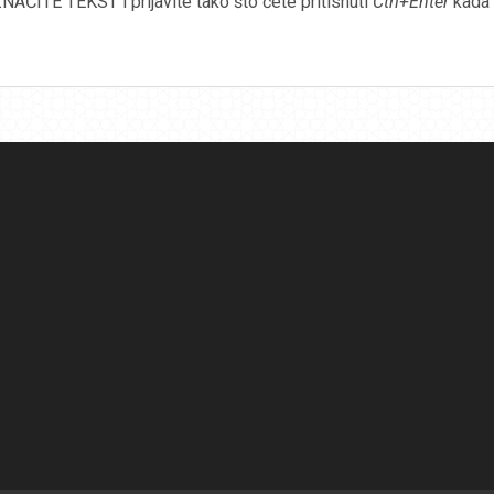
AČITE TEKST i prijavite tako što ćete pritisnuti
Ctrl+Enter
kada