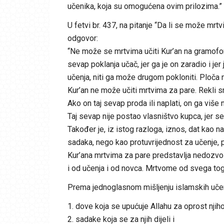
učenika, koja su omogućena ovim prilozima.” (F
U fetvi br. 437, na pitanje “Da li se može mrt
odgovor:
“Ne može se mrtvima učiti Kur’an na gramofon
sevap poklanja učač, jer ga je on zaradio i j
učenja, niti ga može drugom pokloniti. Ploča 
Kur’an ne može učiti mrtvima za pare. Rekli
Ako on taj sevap proda ili naplati, on ga više 
Taj sevap nije postao vlasništvo kupca, jer se
Također je, iz istog razloga, iznos, dat kao n
sadaka, nego kao protuvrijednost za učenje,
Kur’ana mrtvima za pare predstavlja nedozvol
i od učenja i od novca. Mrtvome od svega toga n
Prema jednoglasnom mišljenju islamskih učenj
1. dove koja se upućuje Allahu za oprost njiho
2. sadake koja se za njih dijeli i