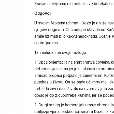
Eselamu alejkumu rahmetulahi ve berekatuhu
Odgovor:
U svojim fetvama rahmetli Đozo je u više navr
njegovi odgovori. On zastupa stav da se Kur’an
smije uzimati bilo kakvu nadoknadu. Učenje Ku
upute ljudima.
Ta zabluda ima svoje razloge:
1. Opća orijentacija na smrt i mrtva čovjeka,
deformacija islama jer je u islamskim propi
smisao propisa potpuno je zanemaren. Kur’an 
putokaz u životu. On se sada uči mrtvima, ia
treba da živi i da u životu na ovom svijetu za
došlo je do zloupotrebe Kur’ana, jer se počeo
2. Drugi razlog je komercijaliziranje obreda. M
obilježje vjere, nastale su, smatra Đozo, iz ko