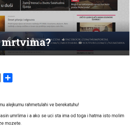
in mrtvima?
am
l
ssenger
Copy
Share
Link
mu alejkumu rahmetulahi ve berekatuhu!
Jasin umrlima i a ako se uci sta ima od toga i hatma isto molim
rze mozete.