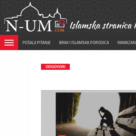
POŠALJI PITANJE
BRAK I ISLAMSKA PORODICA
RAMAZAN
ODGOVORI