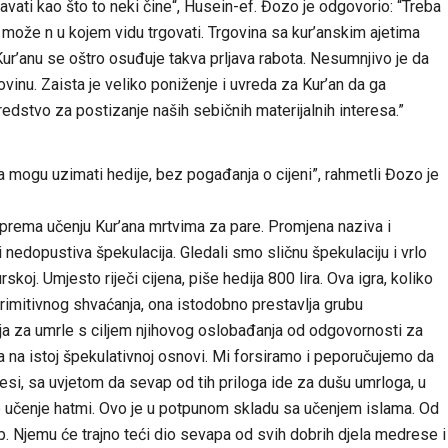
vati kao što to neki čine“, Husein-ef. Đozo je odgovorio: “Treba
 može n u kojem vidu trgovati. Trgovina sa kur’anskim ajetima
ur’anu se oštro osuđuje takva prljava rabota. Nesumnjivo je da
vinu. Zaista je veliko poniženje i uvreda za Kur’an da ga
edstvo za postizanje naših sebičnih materijalnih interesa.”
ma mogu uzimati hedije, bez pogađanja o cijeni”, rahmetli Đozo je
prema učenju Kur’ana mrtvima za pare. Promjena naziva i
 i nedopustiva špekulacija. Gledali smo sličnu špekulaciju i vrlo
rskoj. Umjesto riječi cijena, piše hedija 800 lira. Ova igra, koliko
primitivnog shvaćanja, ona istodobno prestavlja grubu
lanja za umrle s ciljem njihovog oslobađanja od odgovornosti za
va na istoj špekulativnoj osnovi. Mi forsiramo i peporučujemo da
resi, sa uvjetom da sevap od tih priloga ide za dušu umrloga, u
se učenje hatmi. Ovo je u potpunom skladu sa učenjem islama. Od
ap. Njemu će trajno teći dio sevapa od svih dobrih djela medrese i