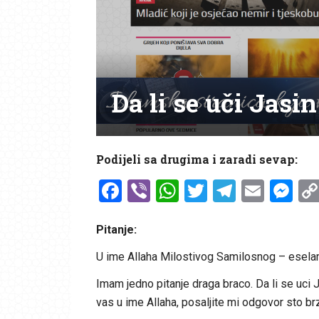
Da li se uči Jas
Podijeli sa drugima i zaradi sevap:
Facebook
Viber
WhatsApp
Twitter
Telegr
Emai
Me
Pitanje:
U ime Allaha Milostivog Samilosnog – esela
Imam jedno pitanje draga braco. Da li se uci 
vas u ime Allaha, posaljite mi odgovor sto b