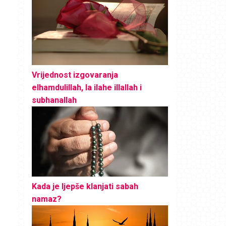
Vrijednost izgovaranja
elhamdulillah, la ilahe illallah i
subhanallah
Kada je ljepše klanjati sabah
namaz?