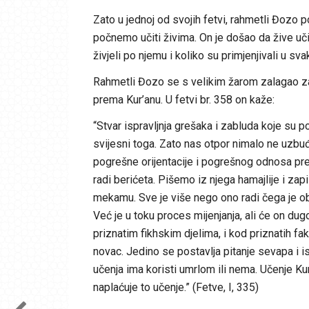
Zato u jednoj od svojih fetvi, rahmetli Đozo p
počnemo učiti živima. On je došao da žive uči
živjeli po njemu i koliko su primjenjivali u sv
Rahmetli Đozo se s velikim žarom zalagao za
prema Kur’anu. U fetvi br. 358 on kaže:
“Stvar ispravljnja grešaka i zabluda koje su p
svijesni toga. Zato nas otpor nimalo ne uzbu
pogrešne orijentacije i pogrešnog odnosa prem
radi berićeta. Pišemo iz njega hamajlije i za
mekamu. Sve je više nego ono radi čega je ob
Već je u toku proces mijenjanja, ali će on dugo 
priznatim fikhskim djelima, i kod priznatih fa
novac. Jedino se postavlja pitanje sevapa i i
učenja ima koristi umrlom ili nema. Učenje K
naplaćuje to učenje.” (Fetve, I, 335)