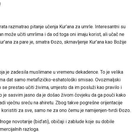
!
ata razmatrao pitanje učenja Kur’ana za umrle. Interesantni su
 može učiti umrlima i da od toga oni imaju korist, ali učač ne
r’ana za pare je, smatra Đozo, skrnavljenje Kur’ana kao Božije
 koja je zadesila muslimane u vremenu dekadence. To je velika
sima dat samo metafizičko-eshatološki smisao. Ovozmaljski
se prestao učiti živima, umjesto da im posluži kao pravilo i
ko je sasvim jasno da je došao živom čovjeku da ga pouči kako
radi vječnu sreću na ahiretu. Zbog takve pogrešne orijentacije
 koristiti za sve, samo ne za ono čemu je namijenjen-tvrdi Đozo.
noge novotarije (bid’ati), običaji i zablude koje su dobile
mercijalnih razloga.