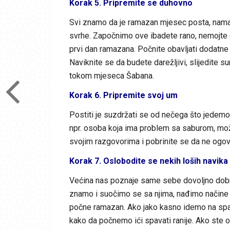
Korak 5. Pripremite se duhovno
Svi znamo da je ramazan mjesec posta, namaz
svrhe. Započnimo ove ibadete rano, nemojte oč
prvi dan ramazana. Počnite obavljati dodatne m
Naviknite se da budete darežljivi, slijedite 
tokom mjeseca Šabana.
Korak 6. Pripremite svoj um
Postiti je suzdržati se od nečega što jedem
npr. osoba koja ima problem sa saburom, može
svojim razgovorima i pobrinite se da ne ogova
Korak 7. Oslobodite se nekih loših navika
Većina nas poznaje same sebe dovoljno dobro
znamo i suočimo se sa njima, nađimo načine 
počne ramazan. Ako jako kasno idemo na spa
kako da počnemo ići spavati ranije. Ako ste o