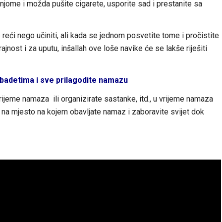
 njome i možda pušite cigarete, usporite sad i prestanite sa
ći nego učiniti, ali kada se jednom posvetite tome i pročistite
jnost i za uputu, inšallah ove loše navike će se lakše riješiti
 ibadetima i sve prilagodite namazu
rijeme namaza ili organizirate sastanke, itd., u vrijeme namaza
 na mjesto na kojem obavljate namaz i zaboravite svijet dok