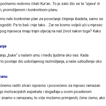
 počnemo redovno čitati Kur’an…To je zato što se te ‘izjave’ ili
om, promišljenom i konkretnom planu.
o neki konkretan plan za povećanje činjenja ibadeta, samo se
oditi. Pa to baš i nije tako… Zar ne bismo voljeli ući u mjesec
epog mjeseca imaju trajni utjecaj na naš život nakon toga? Kako
anje
anju „buke“ u našem umu i među ljudima oko nas. Kada
 postaje dio uobičajenog razmišljanja, a naše uzbuđenje oko
zanu
nemo raditi stvari ispravno i posvećeno za mjesec ramazan.
 mnogo motivacijskih aspekata i događaja u ovom posebnom
 znamo o ramazanu, to više možemo primijeniti, čime ćemo, ako