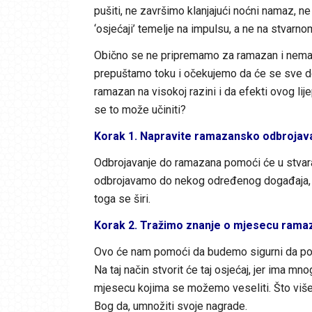
pušiti, ne završimo klanjajući noćni namaz, ne
‘osjećaji’ temelje na impulsu, a ne na stvarn
Obično se ne pripremamo za ramazan i nemam
prepuštamo toku i očekujemo da će se sve dog
ramazan na visokoj razini i da efekti ovog lij
se to može učiniti?
Korak 1. Napravite ramazansko odbrojav
Odbrojavanje do ramazana pomoći će u stvar
odbrojavamo do nekog određenog događaja, to
toga se širi.
Korak 2. Tražimo znanje o mjesecu rama
Ovo će nam pomoći da budemo sigurni da poč
Na taj način stvorit će taj osjećaj, jer ima
mjesecu kojima se možemo veseliti. Što više
Bog da, umnožiti svoje nagrade.