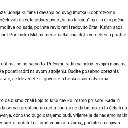
a, učenja Kur’ana i davanje od svog imetka u dobrotvorne
ekivati ​​da ćete jednostavno „samo kliknuti“ na njih čim počne
olitve od sada, počnite revidirati i redovito čitati Kur’an sada.
sunnet Poslanika Muhammeda, sallallahu alejhi ve sellem i postite
o ustima, no ne samo to. Počnimo raditi na nekim svojim manama,
 početi raditi na svom strpljenju. Budite posebno oprezni u
rate, ne klevećete ili govorite o beskorisnim stvarima.
 da bismo znali koje to loše navike imamo pri sebi. Kada ih
da odmah prestanemo raditi sada, a ne da bismo za to čekali da
vanje, odnosno dugo ostajemo budi, vrijeme je da nađemo način
visnik o mobitelu ili društvenim mrežama,, počnite smanjivati.