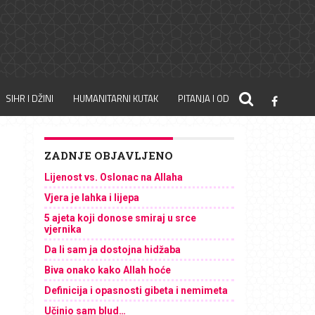
SIHR I DŽINI
HUMANITARNI KUTAK
PITANJA I ODGOVORI
ZADNJE OBJAVLJENO
Lijenost vs. Oslonac na Allaha
Vjera je lahka i lijepa
5 ajeta koji donose smiraj u srce
vjernika
Da li sam ja dostojna hidžaba
Biva onako kako Allah hoće
Definicija i opasnosti gibeta i nemimeta
Učinio sam blud…