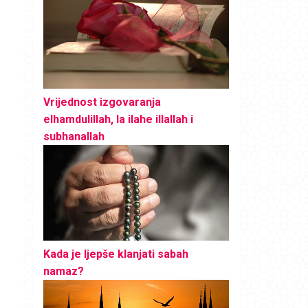
Vrijednost izgovaranja
elhamdulillah, la ilahe illallah i
subhanallah
Kada je ljepše klanjati sabah
namaz?