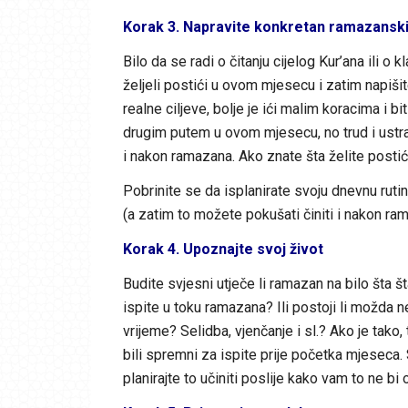
Korak 3. Napravite konkretan ramazanski
Bilo da se radi o čitanju cijelog Kur’ana ili o 
željeli postići u ovom mjesecu i zatim napišite
realne ciljeve, bolje je ići malim koracima i b
drugim putem u ovom mjesecu, no trud i ustraj
i nakon ramazana. Ako znate šta želite posti
Pobrinite se da isplanirate svoju dnevnu rut
(a zatim to možete pokušati činiti i nakon ra
Korak 4. Upoznajte svoj život
Budite svjesni utječe li ramazan na bilo šta 
ispite u toku ramazana? Ili postoji li možda
vrijeme? Selidba, vjenčanje i sl.? Ako je tako,
bili spremni za ispite prije početka mjeseca. 
planirajte to učiniti poslije kako vam to ne bi