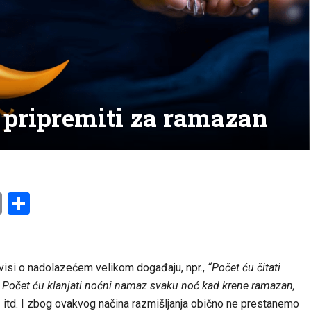
 pripremiti za ramazan
am
l
ssenger
Copy
Share
Link
ovisi o nadolazećem velikom događaju, npr.,
“Počet ću čitati
 Počet ću klanjati noćni namaz svaku noć kad krene ramazan,
, itd. I zbog ovakvog načina razmišljanja obično ne prestanemo