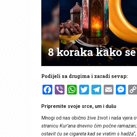
8 koraka kako se
Podijeli sa drugima i zaradi sevap:
Facebook
Viber
WhatsApp
Twitter
Telegr
Emai
Me
Pripremite svoje srce, um i dušu
Mnogi od nas obično žive život i naša vjera 
stranicu Kur’ana dnevno čim počne ramazan;
ostavit ću se cigareta kad se vratim s hadža“