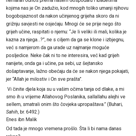
nemaran odnos prema našem Gospodaru i ibadetima
kojima nas je On zadužio, kod mnogih toliko umanji njihovu
bogobojaznost da nakon učinjenog grijeha skoro da ni
grižnju savjesti ne osjećaju. Mnogi će se prije nego što
grijeh učine, raspitati o njemu: “Je li veliki ili mali, kolika je
kazna za njega…?”, ne s ciljem da ga se klone i izbjegnu,
već s namjerom da ga urade uz najmanje moguće
posljedice. Neke čak ni to ne interesira, već kad grijeh
nanijete, onda ga i učine, pa sebi, uz šejtansko
došaptavanje, lažno obećaju da će se nakon njega pokajati,
jer “Allah je milostiv i On sve prašta”.
Vi činite djela koja su u vašim očima tanja od dlake, a mi
smo ih u vrijeme Allahovog Poslanika, sallallahu alejhi ve
sellem, smatrali onim što čovjeka upropaštava.” (Buhari,
Sahih
, br. 6492.)
Enes ibn Malik
Od tada je mnogo vremena prošlo. Šta li bi nama danas