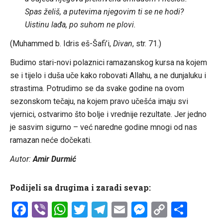
Spas želiš, a putevima njegovim ti se ne hodi?
Uistinu lađa, po suhom ne plovi.
(Muhammed b. Idris eš-Šafi’i,
Divan
, str. 71.)
Budimo stari-novi polaznici ramazanskog kursa na kojem
se i tijelo i duša uče kako robovati Allahu, a ne dunjaluku i
strastima. Potrudimo se da svake godine na ovom
sezonskom tečaju, na kojem pravo učešća imaju svi
vjernici, ostvarimo što bolje i vrednije rezultate. Jer jedno
je sasvim sigurno – već naredne godine mnogi od nas
ramazan neće dočekati.
Autor:
Amir Durmić
Podijeli sa drugima i zaradi sevap:
Facebook
Viber
WhatsApp
Twitter
Telegram
Email
Messenge
Copy
Shar