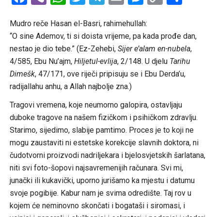
Link
Mudro reče Hasan el-Basri, rahimehullah:
“O sine Ademov, ti si doista vrijeme, pa kada prođe dan,
nestao je dio tebe.” (Ez-Zehebi,
Sijer e’alam en-nubela
,
4/585, Ebu Nu’ajm,
Hiljetul-evlija
, 2/148. U djelu
Tarihu
Dimešk
, 47/171, ove riječi pripisuju se i Ebu Derda’u,
radijallahu anhu, a Allah najbolje zna.)
Tragovi vremena, koje neumorno galopira, ostavljaju
duboke tragove na našem fizičkom i psihičkom zdravlju.
Starimo, sijedimo, slabije pamtimo. Proces je to koji ne
mogu zaustaviti ni estetske korekcije slavnih doktora, ni
čudotvorni proizvodi nadriljekara i bjelosvjetskih šarlatana,
niti svi foto-šopovi najsavremenijih računara. Svi mi,
junački ili kukavički, uporno jurišamo ka mjestu i datumu
svoje pogibije. Kabur nam je svima odredište. Taj rov u
kojem će neminovno skončati i bogataši i siromasi, i