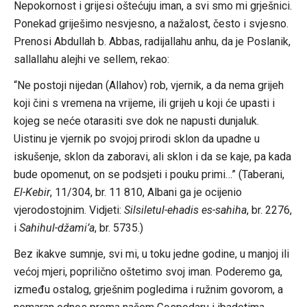
Nepokornost i grijesi oštećuju iman, a svi smo mi grješnici.
Ponekad griješimo nesvjesno, a nažalost, često i svjesno.
Prenosi Abdullah b. Abbas, radijallahu anhu, da je Poslanik,
sallallahu alejhi ve sellem, rekao:
“Ne postoji nijedan (Allahov) rob, vjernik, a da nema grijeh
koji čini s vremena na vrijeme, ili grijeh u koji će upasti i
kojeg se neće otarasiti sve dok ne napusti dunjaluk.
Uistinu je vjernik po svojoj prirodi sklon da upadne u
iskušenje, sklon da zaboravi, ali sklon i da se kaje, pa kada
bude opomenut, on se podsjeti i pouku primi…” (Taberani,
El-Kebir
, 11/304, br. 11 810, Albani ga je ocijenio
vjerodostojnim. Vidjeti:
Silsiletul-ehadis es-sahiha
, br. 2276,
i
Sahihul-džami’a
, br. 5735.)
Bez ikakve sumnje, svi mi, u toku jedne godine, u manjoj ili
većoj mjeri, poprilično oštetimo svoj iman. Poderemo ga,
između ostalog, grješnim pogledima i ružnim govorom, a