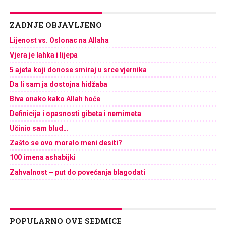
ZADNJE OBJAVLJENO
Lijenost vs. Oslonac na Allaha
Vjera je lahka i lijepa
5 ajeta koji donose smiraj u srce vjernika
Da li sam ja dostojna hidžaba
Biva onako kako Allah hoće
Definicija i opasnosti gibeta i nemimeta
Učinio sam blud…
Zašto se ovo moralo meni desiti?
100 imena ashabijki
Zahvalnost – put do povećanja blagodati
POPULARNO OVE SEDMICE