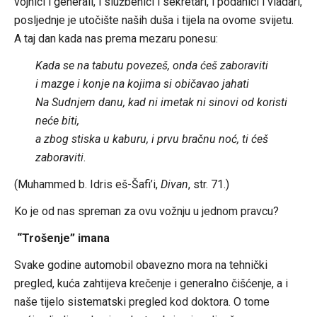
vojnici i generali, i službenici i sekretari, i podanici i vladari,
posljednje je utočište naših duša i tijela na ovome svijetu.
A taj dan kada nas prema mezaru ponesu:
Kada se na tabutu povezeš, onda ćeš zaboraviti
i mazge i konje na kojima si običavao jahati
Na Sudnjem danu, kad ni imetak ni sinovi od koristi
neće biti,
a zbog stiska u kaburu, i prvu bračnu noć, ti ćeš
zaboraviti
.
(Muhammed b. Idris eš-Šafi’i,
Divan
, str. 71.)
Ko je od nas spreman za ovu vožnju u jednom pravcu?
“Trošenje” imana
Svake godine automobil obavezno mora na tehnički
pregled, kuća zahtijeva krečenje i generalno čišćenje, a i
naše tijelo sistematski pregled kod doktora. O tome