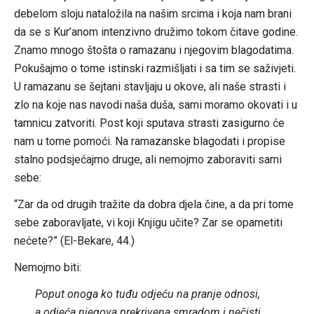
debelom sloju nataložila na našim srcima i koja nam brani
da se s Kur’anom intenzivno družimo tokom čitave godine.
Znamo mnogo štošta o ramazanu i njegovim blagodatima.
Pokušajmo o tome istinski razmišljati i sa tim se saživjeti.
U ramazanu se šejtani stavljaju u okove, ali naše strasti i
zlo na koje nas navodi naša duša, sami moramo okovati i u
tamnicu zatvoriti. Post koji sputava strasti zasigurno će
nam u tome pomoći. Na ramazanske blagodati i propise
stalno podsjećajmo druge, ali nemojmo zaboraviti sami
sebe:
“Zar da od drugih tražite da dobra djela čine, a da pri tome
sebe zaboravljate, vi koji Knjigu učite? Zar se opametiti
nećete?” (El-Bekare, 44.)
Nemojmo biti:
Poput onoga ko tuđu odjeću na pranje odnosi,
a odjeća njegova prekrivena smradom i nečisti.