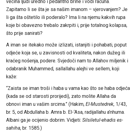
većina ljudi uredno i pedantno brine i vodi računa.
Zapitamo li se šta je sa našim imanom – vjerovanjem? Je
li ga šta oštetilo ili poderalo? Ima li na njemu kakvih rupa
koje bi obavezno trebalo zakrpiti i, prije totalnog kolapsa,
što prije sanirati?
A iman se itekako može izlizati, istanjiti i pohabati, poput
odjeće koja se, u zavisnosti od kvaliteta, nakon dužeg ili
kraćeg nošenja, podere. Svjedoči nam to Allahov miljenik i
odabranik Muhammed, sallallahu alejhi ve sellem, koji
kaže:
“Zaista se iman troši i haba u vama kao što se haba odjeća
(kada se od starosti prorijedi), zato molite Allaha da
obnovi iman u vašim srcima.” (Hakim,
El-Mustedrek
, 1/43,
br. 5, od Abdullaha b. Amra b. El-‘Asa, radijallahu a’nhuma.
Albani ga je ocijenio dobrim. Vidjeti:
Silsiletul-ehadis es-
sahiha
, br. 1585.)