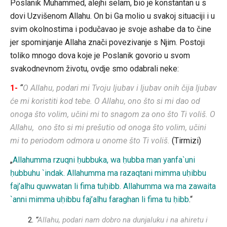
Poslanik Muhammed, alejhi selam, bio je konstantan u s
dovi Uzvišenom Allahu. On bi Ga molio u svakoj situaciji i u
svim okolnostima i podučavao je svoje ashabe da to čine
jer spominjanje Allaha znači povezivanje s Njim. Postoji
toliko mnogo dova koje je Poslanik govorio u svom
svakodnevnom životu, ovdje smo odabrali neke:
1-
“
O Allahu, podari mi Tvoju ljubav i ljubav onih čija ljubav
će mi koristiti kod tebe. O Allahu, ono što si mi dao od
onoga što volim, učini mi to snagom za ono što Ti voliš. O
Allahu, ono što si mi prešutio od onoga što volim, učini
mi to periodom odmora u onome što Ti voliš.
(Tirmizi)
„
Allahumma rzuqni ḥubbuka, wa ḥubba man yanfa`uni
ḥubbuhu `indak. Allahumma ma razaqtani mimma uḥibbu
faj’alhu quwwatan li fima tuḥibb. Allahumma wa ma zawaita
`anni mimma uḥibbu faj’alhu faraghan li fima tu ḥibb
.“
“
Allahu, podari nam dobro na dunjaluku i na ahiretu i