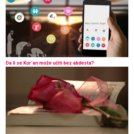
Da li se Kur´an može učiti bez abdesta?