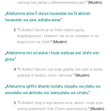
sačuvaj nas patnje u džehennemskoj vatri
.”
(Muslim)
„
Allahumma atina fi dunya hasanatan wa fil akhirati
hasanatan wa qina ‘adhaba annar
.“
“
O Allahu! Zaista ja od Tebe tražim uputu,
bogobojaznost i čednost i da se ne oslanjam ni na
koga (osim na Tebe)
”
(Muslim)
„
Allahumma inni as’alukal l-huda wattuqa wal ‘afafa wal
ghina
.“
“
O Allahu! Oprosti sve moje grijehe, bili mali ili veliki,
prijašnji ili budući, očite i skrivene.
”
(Muslim)
„
Allahumma ighfirli dhambi kullahu diqqahu wa jillahu wa
awwalahu wa akhirahu wa ‘alaniyatahu wa sirrahu
.“
“
O Allahu! Onaj si koji okreće srca, okreni i moje srce
prema pokornosti Tebi (Tvom zadovoljstvu).
”
(Muslim)