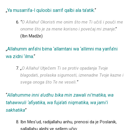
„
Ya musarrifa-l quloobi sarrif qalbi ala ta’atik
.“
“
O Allahu! Okoristi me onim što me Ti učiš i pouči me
onome što je za mene korisno i povećaj mi znanje
.”
(Ibn Madže)
„
Allahumm anfa’ni bima ‘allamtani wa ‘allimni ma yanfa’ni
wa zidni ‘ilma
.“
„
O Allahu! Utječem Ti se protiv opadanja Tvoje
blagodati, prolaska sigurnosti, iznenadne Tvoje kazne i
svega onoga što Te ne veseli.
“
“
Allahumme inni a’udhu bika min zawali ni’matika, wa
tahawwuli ‘afiyatika, wa fuja’ati niqmatika, wa jami’i
sakhatika
”
Ibn Mes’ud, radijallahu anhu, prenosi da je Poslanik,
sallallahu alejhi ve sellem učio: