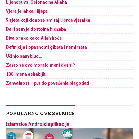
Lijenost vs. Oslonac na Allaha
Vjera je lahka i lijepa
5 ajeta koji donose smiraj u srce vjernika
Da li sam ja dostojna hidžaba
Biva onako kako Allah hoće
Definicija i opasnosti gibeta i nemimeta
Učinio sam blud…
Zašto se ovo moralo meni desiti?
100 imena ashabijki
Zahvalnost – put do povećanja blagodati
POPULARNO OVE SEDMICE
Islamske Android aplikacije