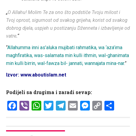
„
O Allahu! Molim Te za ono što podstiče Tvoju milost i
Tvoj oprost, sigurnost od svakog grijeha, korist od svakog
dobrog djela, uspjeh u postizanju Dženneta i izbavljenje od
vatre
.“
“
Allahumma inni as’aluka mujibati rahmatika, wa ‘aza’ima
maghfiratika, was-salamata min kulli ithmin, wal-ghanimata
min kulli birrin, wal-fawza bil- jannati, wannajata mina-nar.
”
Izvor: www.aboutislam.net
Podijeli sa drugima i zaradi sevap:
Facebook
Viber
WhatsApp
Twitter
Telegram
Email
Messenge
Copy
Shar
Link