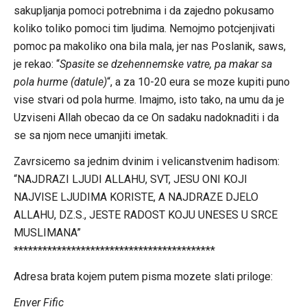
sakupljanja pomoci potrebnima i da zajedno pokusamo
koliko toliko pomoci tim ljudima. Nemojmo potcjenjivati
pomoc pa makoliko ona bila mala, jer nas Poslanik, saws,
je rekao: “
Spasite se dzehennemske vatre, pa makar sa
pola hurme (datule)
“, a za 10-20 eura se moze kupiti puno
vise stvari od pola hurme. Imajmo, isto tako, na umu da je
Uzviseni Allah obecao da ce On sadaku nadoknaditi i da
se sa njom nece umanjiti imetak.
Zavrsicemo sa jednim dvinim i velicanstvenim hadisom:
“NAJDRAZI LJUDI ALLAHU, SVT, JESU ONI KOJI
NAJVISE LJUDIMA KORISTE, A NAJDRAZE DJELO
ALLAHU, DZ.S., JESTE RADOST KOJU UNESES U SRCE
MUSLIMANA”
******************************************
Adresa brata kojem putem pisma mozete slati priloge:
Enver Fific