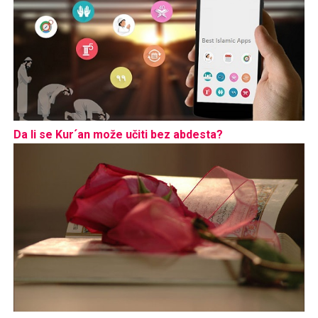
Da li se Kur´an može učiti bez abdesta?