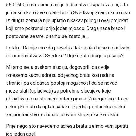
550- 600 eura, samo nam je jedna stvar zapala za oci, a to
je da su skoro sve uplate bile u Svedskoj. Znaci skoro niko
iz drugih zemalja nije uplatio nikakav prilog u ovaj projekat
koji smo pokrenuli prije jedan mjesec. Draga nasa braco i
postovane sestre, pitamo se zasto je…
to tako. Da nije mozda prevelika taksa ako bi se uplacivalo
iz inostranstva za Svedsku? Ili je nesto drugo u pitanju?
Mi smo se, u svakom slucaju, dogovorili da ovdje
iznesemo kucnu adresu od jednog brata koji radi na
stranici, pa od danas postoji mogucnost da se novac
moze slati (uplacivati) za potrebne slucajeve koje
objavljivamo na stranici i putem pisma. Znaci jedino sto ce
nekog kostati da uplati sadaku je jedna postanska marka
za inostranstvo, odnosno u ovom slucaju za Svedsku.
Prije nego sto navedemo adresu brata, zelimo vam uputiti
jos jedan apel: