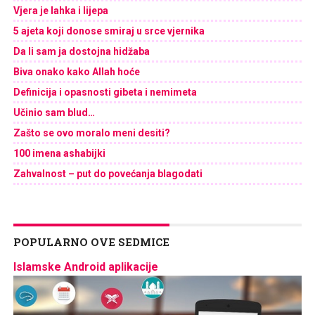
Vjera je lahka i lijepa
5 ajeta koji donose smiraj u srce vjernika
Da li sam ja dostojna hidžaba
Biva onako kako Allah hoće
Definicija i opasnosti gibeta i nemimeta
Učinio sam blud…
Zašto se ovo moralo meni desiti?
100 imena ashabijki
Zahvalnost – put do povećanja blagodati
POPULARNO OVE SEDMICE
Islamske Android aplikacije