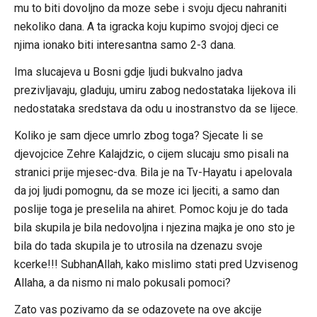
mu to biti dovoljno da moze sebe i svoju djecu nahraniti
nekoliko dana. A ta igracka koju kupimo svojoj djeci ce
njima ionako biti interesantna samo 2-3 dana.
Ima slucajeva u Bosni gdje ljudi bukvalno jadva
prezivljavaju, gladuju, umiru zabog nedostataka lijekova ili
nedostataka sredstava da odu u inostranstvo da se lijece.
Koliko je sam djece umrlo zbog toga? Sjecate li se
djevojcice Zehre Kalajdzic, o cijem slucaju smo pisali na
stranici prije mjesec-dva. Bila je na Tv-Hayatu i apelovala
da joj ljudi pomognu, da se moze ici ljeciti, a samo dan
poslije toga je preselila na ahiret. Pomoc koju je do tada
bila skupila je bila nedovoljna i njezina majka je ono sto je
bila do tada skupila je to utrosila na dzenazu svoje
kcerke!!! SubhanAllah, kako mislimo stati pred Uzvisenog
Allaha, a da nismo ni malo pokusali pomoci?
Zato vas pozivamo da se odazovete na ove akcije