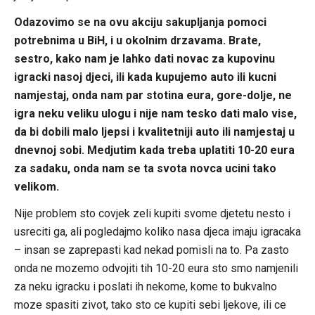
Odazovimo se na ovu akciju sakupljanja pomoci
potrebnima u BiH, i u okolnim drzavama. Brate,
sestro, kako nam je lahko dati novac za kupovinu
igracki nasoj djeci, ili kada kupujemo auto ili kucni
namjestaj, onda nam par stotina eura, gore-dolje, ne
igra neku veliku ulogu i nije nam tesko dati malo vise,
da bi dobili malo ljepsi i kvalitetniji auto ili namjestaj u
dnevnoj sobi. Medjutim kada treba uplatiti 10-20 eura
za sadaku, onda nam se ta svota novca ucini tako
velikom.
Nije problem sto covjek zeli kupiti svome djetetu nesto i
usreciti ga, ali pogledajmo koliko nasa djeca imaju igracaka
– insan se zaprepasti kad nekad pomisli na to. Pa zasto
onda ne mozemo odvojiti tih 10-20 eura sto smo namjenili
za neku igracku i poslati ih nekome, kome to bukvalno
moze spasiti zivot, tako sto ce kupiti sebi ljekove, ili ce