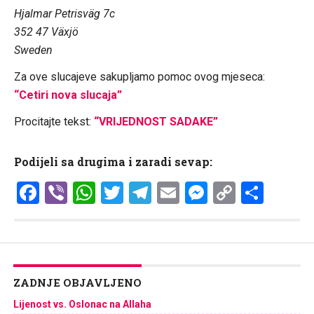
Hjalmar Petrisväg 7c
352 47 Växjö
Sweden
Za ove slucajeve sakupljamo pomoc ovog mjeseca:
“Cetiri nova slucaja”
Procitajte tekst:
“VRIJEDNOST SADAKE”
Podijeli sa drugima i zaradi sevap:
Facebook
Viber
WhatsApp
Twitter
Telegram
Email
Messenge
Copy
Shar
Link
ZADNJE OBJAVLJENO
Lijenost vs. Oslonac na Allaha