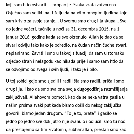
koji sam htio ostvariti – propao je. Svaka vrata zatvorena.
Osjećao sam veliki inat i želju da naudim mnogim ljudima koje
sam krivio za svoje stanje… U svemu smo drug i ja skupa… Sve
do jedne večeri, tačnije u noći sa 31. decembra 2015. na 1.
januar 2016. godine kada se sve okrenulo. Allah je dao da se
stvari odviju tako kako je odredio, na čudan način čudne stvari,
neplanirano. Završili smo u takvoj situaciji da sam u stomaku
osjećao strah i nelagodu kao nikada prije i samo sam htio da
se odvojimo od svega i svih ljudi, i tako je i bilo.
U toj sobici gdje smo sjedili i radili šta smo radili, pričali smo
drug i ja, i kao da smo sva ona svoja dugogodišnja razmišljanja
zaključivali, Allahovom pomoći, kao da se neka vatra gasila u
našim prsima svaki put kada bismo došli do nekog zaključka,
govorili bismo jedan drugom: “To je to, brate”, i gasilo se
jedno po jedno sve dok jutro nije svanulo i odlučili smo tu noć
da prestajemo sa tim životom i, subhanallah, prestali smo kao