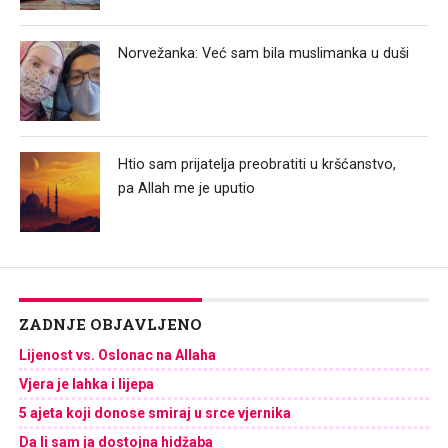
Norvežanka: Već sam bila muslimanka u duši
Htio sam prijatelja preobratiti u kršćanstvo,
pa Allah me je uputio
ZADNJE OBJAVLJENO
Lijenost vs. Oslonac na Allaha
Vjera je lahka i lijepa
5 ajeta koji donose smiraj u srce vjernika
Da li sam ja dostojna hidžaba