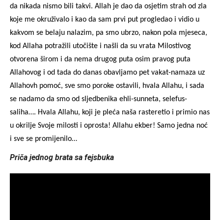
da nikada nismo bili takvi. Allah je dao da osjetim strah od zla
koje me okruživalo i kao da sam prvi put progledao i vidio u
kakvom se belaju nalazim, pa smo ubrzo, nakon pola mjeseca,
kod Allaha potražili utočište i našli da su vrata Milostivog
otvorena širom i da nema drugog puta osim pravog puta
Allahovog i od tada do danas obavljamo pet vakat-namaza uz
Allahovh pomoć, sve smo poroke ostavili, hvala Allahu, i sada
se nadamo da smo od sljedbenika ehli-sunneta, selefus-
saliha…. Hvala Allahu, koji je pleća naša rasteretio i primio nas
u okrilje Svoje milosti i oprosta! Allahu ekber! Samo jedna noć
i sve se promijenilo…
Priča jednog brata sa fejsbuka