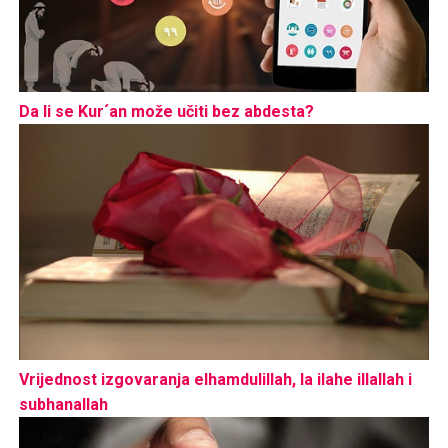
Da li se Kur´an može učiti bez abdesta?
Vrijednost izgovaranja elhamdulillah, la ilahe illallah i
subhanallah