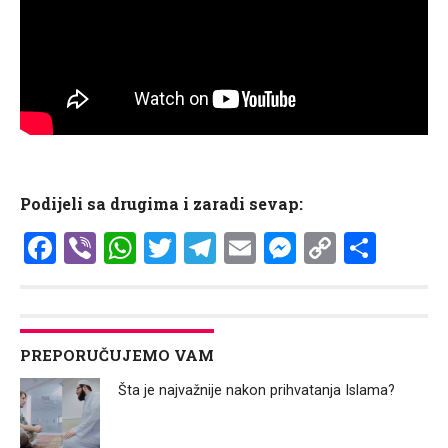
Podijeli sa drugima i zaradi sevap:
Facebook
Viber
WhatsApp
Twitter
Telegram
Email
Messenge
Copy
Shar
Link
PREPORUČUJEMO VAM
Šta je najvažnije nakon prihvatanja Islama?