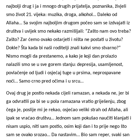
najbolji drug i ja i mnogo drugih prijatelja, poznanika, živjeli
smo život 21. vijeka: muzika, droga, alkohol… Daleko od
Allaha… Sa svojim najboljim drugom počeo sam se izdvajati iz
društva i uvijek smo nekako razmišljali: “Zašto nam ovo treba?
Zašto? Zar ćemo ovako ostarjeti i ništa ne postati u životu?
Dokle? Šta kada bi naši roditelji znali kakvi smo stvarno?”
Nismo mogli da prestanemo, a kako je koji dan prolazio
nalazili smo se u sve gorem stanju: depresija, usamljenost,
povlačenje od ljudi i osjećaj tuge u prsima, neprospavane
noći… Samo crno pred očima i u srcu…
Ovaj drug je postio nekada cijeli ramazan, a nekada ne, jer bi
ga odvratili pa bi se u pola ramazana vratio griješenju, zbog
čega je, poslije mi je rekao, osjećao veliki strah od Allaha, ali
ipak se vraćao društvu… Jednom sam pokušao naučiti klanjati i
nisam uspio, niti sam postio, osim koji dan i to prije nego što
sam se ovako srozao… Da nastavim… Bio sam reper, svaki san