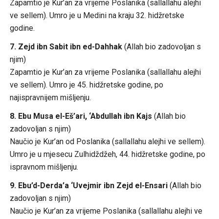
Zapamtio je Kur’an za vrijeme Poslanika (sallallahu alejhi
ve sellem). Umro je u Medini na kraju 32. hidžretske
godine.
7. Zejd ibn Sabit ibn ed-Dahhak
(Allah bio zadovoljan s
njim)
Zapamtio je Kur’an za vrijeme Poslanika (sallallahu alejhi
ve sellem). Umro je 45. hidžretske godine, po
najispravnijem mišljenju.
8. Ebu Musa el-Eš’ari, ‘Abdullah ibn Kajs
(Allah bio
zadovoljan s njim)
Naučio je Kur’an od Poslanika (sallallahu alejhi ve sellem).
Umro je u mjesecu Zulhidždžeh, 44. hidžretske godine, po
ispravnom mišljenju.
9. Ebu’d-Derda’a ‘Uvejmir ibn Zejd el-Ensari
(Allah bio
zadovoljan s njim)
Naučio je Kur’an za vrijeme Poslanika (sallallahu alejhi ve