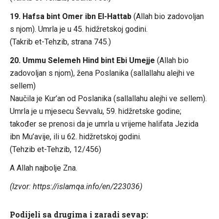
19. Hafsa bint Omer ibn El-Hattab
(Allah bio zadovoljan
s njom). Umrla je u 45. hidžretskoj godini.
(Takrib et-Tehzib, strana 745.)
20. Ummu Selemeh Hind bint Ebi Umejje
(Allah bio
zadovoljan s njom), žena Poslanika (sallallahu alejhi ve
sellem)
Naučila je Kur’an od Poslanika (sallallahu alejhi ve sellem).
Umrla je u mjesecu Ševvalu, 59. hidžretske godine;
također se prenosi da je umrla u vrijeme halifata Jezida
ibn Mu’avije, ili u 62. hidžretskoj godini.
(Tehzib et-Tehzib, 12/456)
A Allah najbolje Zna.
(Izvor: https://islamqa.info/en/223036)
Podijeli sa drugima i zaradi sevap: