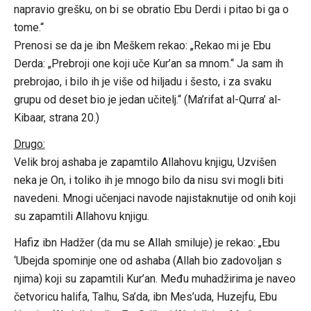
napravio grešku, on bi se obratio Ebu Derdi i pitao bi ga o
tome.“
Prenosi se da je ibn Meškem rekao: „Rekao mi je Ebu
Derda: „Prebroji one koji uče Kur’an sa mnom.“ Ja sam ih
prebrojao, i bilo ih je više od hiljadu i šesto, i za svaku
grupu od deset bio je jedan učitelj.“ (Ma’rifat al-Qurra’ al-
Kibaar, strana 20.)
Drugo:
Velik broj ashaba je zapamtilo Allahovu knjigu, Uzvišen
neka je On, i toliko ih je mnogo bilo da nisu svi mogli biti
navedeni. Mnogi učenjaci navode najistaknutije od onih koji
su zapamtili Allahovu knjigu.
Hafiz ibn Hadžer (da mu se Allah smiluje) je rekao: „Ebu
‘Ubejda spominje one od ashaba (Allah bio zadovoljan s
njima) koji su zapamtili Kur’an. Među muhadžirima je naveo
četvoricu halifa, Talhu, Sa’da, ibn Mes’uda, Huzejfu, Ebu