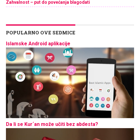
Zahvalnost – put do povećanja blagodati
POPULARNO OVE SEDMICE
Islamske Android aplikacije
Da li se Kur´an može učiti bez abdesta?