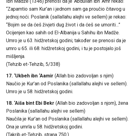
Ibn Madže (1346) prenosi da je ‘Abdullah ibn ‘Amr rekao:
“Zapamtio sam Kur’an i jednom sam ga proučio čitavog u
jednoj noći. Poslanik (sallallahu alejhi ve sellem) je rekao:
“Bojim se da ćeš živjeti dug život i da ćeš se umoriti…”
Ocijenjen kao sahih od El-Albanija u Sahihu ibn Madže.
Umro je u 63. hidžretskoj godini; također se prenosi da je
umro u 65. ili 68. hidžretskoj godini, i tu je postojalo još
mišljenja.
(Tehzib et-Tehzib, 5/338)
17. ‘Ukbeh ibn ‘Aamir
(Allah bio zadovoljan s njim)
Naučio je Kur’an od Poslanika (sallallahu alejhi ve sellem).
Umro je u 58. hidžretskoj godini.
18. ‘Aiša bint Ebi Bekr
(Allah bio zadovoljan s njom), žena
Poslanika (sallallahu alejhi ve sellem)
Naučila je Kur’an od Poslanika (sallallahu alejhi ve sellem).
Ona je umrla u 58. hidžretskoj godini.
(Takrib et-Tehzib, strana 750.)