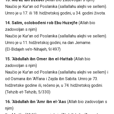
Naučio je Kur’an od Poslanika (sallallahu alejhi ve sellem).
Umro je u 17. ili 18. hidžretskoj godini, u 34. godini života.
14. Salim, oslobođeni rob Ebu Huzejfe
(Allah bio
zadovoljan s njim)
Naučio je Kur’an od Poslanika (sallallahu alejhi ve sellem).
Umro je u 11. hidžretskoj godini, na dan Jemame.
(El-Bidajeh ve’n-Nihajeh, 9/497)
15. ‘Abdullah ibn Omer ibn el-Hattab
(Allah bio
zadovoljan s njim)
Naučio je Kur’an od Poslanika (sallallahu alejhi ve sellem) i
od Osmana ibn ‘Affana i Zejda ibn Sabita. Umro je 73.
hidžretske godine ili, rečeno je, u 74. hidžretskoj godini.
(Tehzib et-Tehzib, 5/330)
16. ‘Abdullah ibn ‘Amr ibn el-‘Aas
(Allah bio zadovoljan s
njim)