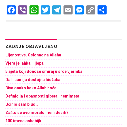
Facebook
Viber
WhatsApp
Twitter
Telegram
Email
Messenge
Copy
Shar
Link
ZADNJE OBJAVLJENO
Lijenost vs. Oslonac na Allaha
Vjera je lahka i lijepa
5 ajeta koji donose smiraj u srce vjernika
Da li sam ja dostojna hidžaba
Biva onako kako Allah hoće
Definicija i opasnosti gibeta i nemimeta
Učinio sam blud…
Zašto se ovo moralo meni desiti?
100 imena ashabijki