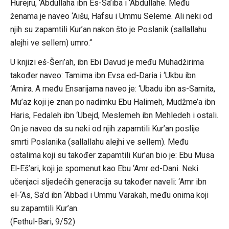
Hurejru, ‘Abdullaha ibn Es-Sa’iba i ‘Abdullahe. Među
ženama je naveo ‘Aišu, Hafsu i Ummu Seleme. Ali neki od
njih su zapamtili Kur’an nakon što je Poslanik (sallallahu
alejhi ve sellem) umro.“
U knjizi eš-Šeri’ah, ibn Ebi Davud je među Muhadžirima
također naveo: Tamima ibn Evsa ed-Daria i ‘Ukbu ibn
‘Amira. A među Ensarijama naveo je: ‘Ubadu ibn as-Samita,
Mu’az koji je znan po nadimku Ebu Halimeh, Mudžme’a ibn
Haris, Fedaleh ibn ‘Ubejd, Meslemeh ibn Mehledeh i ostali.
On je naveo da su neki od njih zapamtili Kur’an poslije
smrti Poslanika (sallallahu alejhi ve sellem). Među
ostalima koji su također zapamtili Kur’an bio je: Ebu Musa
El-Eš’ari, koji je spomenut kao Ebu ‘Amr ed-Dani. Neki
učenjaci sljedećih generacija su također naveli: ‘Amr ibn
el-‘As, Sa’d ibn ‘Abbad i Ummu Varakah, među onima koji
su zapamtili Kur’an.
(Fethul-Bari, 9/52)