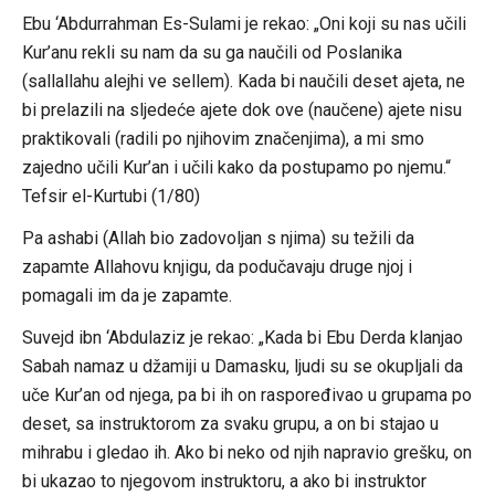
Ebu ‘Abdurrahman Es-Sulami je rekao: „Oni koji su nas učili
Kur’anu rekli su nam da su ga naučili od Poslanika
(sallallahu alejhi ve sellem). Kada bi naučili deset ajeta, ne
bi prelazili na sljedeće ajete dok ove (naučene) ajete nisu
praktikovali (radili po njihovim značenjima), a mi smo
zajedno učili Kur’an i učili kako da postupamo po njemu.“
Tefsir el-Kurtubi (1/80)
Pa ashabi (Allah bio zadovoljan s njima) su težili da
zapamte Allahovu knjigu, da podučavaju druge njoj i
pomagali im da je zapamte.
Suvejd ibn ‘Abdulaziz je rekao: „Kada bi Ebu Derda klanjao
Sabah namaz u džamiji u Damasku, ljudi su se okupljali da
uče Kur’an od njega, pa bi ih on raspoređivao u grupama po
deset, sa instruktorom za svaku grupu, a on bi stajao u
mihrabu i gledao ih. Ako bi neko od njih napravio grešku, on
bi ukazao to njegovom instruktoru, a ako bi instruktor