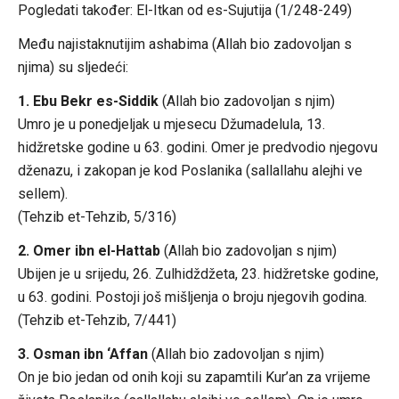
Pogledati također: El-Itkan od es-Sujutija (1/248-249)
Među najistaknutijim ashabima (Allah bio zadovoljan s
njima) su sljedeći:
1. Ebu Bekr es-Siddik
(Allah bio zadovoljan s njim)
Umro je u ponedjeljak u mjesecu Džumadelula, 13.
hidžretske godine u 63. godini. Omer je predvodio njegovu
dženazu, i zakopan je kod Poslanika (sallallahu alejhi ve
sellem).
(Tehzib et-Tehzib, 5/316)
2. Omer ibn el-Hattab
(Allah bio zadovoljan s njim)
Ubijen je u srijedu, 26. Zulhidždžeta, 23. hidžretske godine,
u 63. godini. Postoji još mišljenja o broju njegovih godina.
(Tehzib et-Tehzib, 7/441)
3. Osman ibn ‘Affan
(Allah bio zadovoljan s njim)
On je bio jedan od onih koji su zapamtili Kur’an za vrijeme