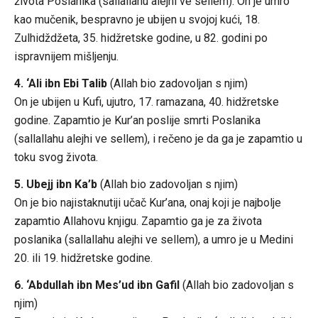
života Poslanika (sallallahu alejhi ve sellem). On je umro
kao mučenik, bespravno je ubijen u svojoj kući, 18.
Zulhidždžeta, 35. hidžretske godine, u 82. godini po
ispravnijem mišljenju.
4. ‘Ali ibn Ebi Talib
(Allah bio zadovoljan s njim)
On je ubijen u Kufi, ujutro, 17. ramazana, 40. hidžretske
godine. Zapamtio je Kur’an poslije smrti Poslanika
(sallallahu alejhi ve sellem), i rečeno je da ga je zapamtio u
toku svog života.
5. Ubejj ibn Ka’b
(Allah bio zadovoljan s njim)
On je bio najistaknutiji učač Kur’ana, onaj koji je najbolje
zapamtio Allahovu knjigu. Zapamtio ga je za života
poslanika (sallallahu alejhi ve sellem), a umro je u Medini
20. ili 19. hidžretske godine.
6. ‘Abdullah ibn Mes’ud ibn Gafil
(Allah bio zadovoljan s
njim)