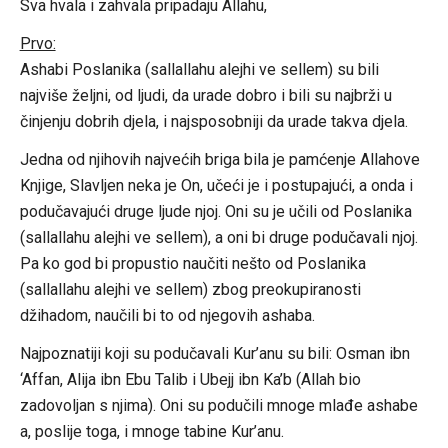
Sva hvala i zahvala pripadaju Allahu,
Prvo:
Ashabi Poslanika (sallallahu alejhi ve sellem) su bili
najviše željni, od ljudi, da urade dobro i bili su najbrži u
činjenju dobrih djela, i najsposobniji da urade takva djela.
Jedna od njihovih najvećih briga bila je pamćenje Allahove
Knjige, Slavljen neka je On, učeći je i postupajući, a onda i
podučavajući druge ljude njoj. Oni su je učili od Poslanika
(sallallahu alejhi ve sellem), a oni bi druge podučavali njoj.
Pa ko god bi propustio naučiti nešto od Poslanika
(sallallahu alejhi ve sellem) zbog preokupiranosti
džihadom, naučili bi to od njegovih ashaba.
Najpoznatiji koji su podučavali Kur’anu su bili: Osman ibn
‘Affan, Alija ibn Ebu Talib i Ubejj ibn Ka’b (Allah bio
zadovoljan s njima). Oni su podučili mnoge mlađe ashabe
a, poslije toga, i mnoge tabine Kur’anu.