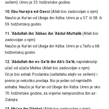
sellem). Umro je 33. hidžretske godine.
10. Ebu Hurejra ed-Davsi
(Allah bio zadovoljan s njim)
Naučio je Kur’an od Ubejje ibn Ka’ba. Umro je u 57. ili 58. ili
59. hidžretskoj godini.
11. ‘Abdullah ibn ‘Abbas ibn ‘Abdul-Muttalib
(Allah bio
zadovoljan s njim)
Naučio je Kur’an od Ubejja ibn Ka’ba. Umro je u Taifu u 68.
hidžretskoj godini.
12. ‘Abdullah ibn es-Sa’ib ibn Ab’s-Sa’ib
, najistaknutiji
učač od učača Mekke (Allah bio zadovoljan s njim)
On je bio ashab Poslanika (sallallahu alejhi ve sellem) i
prenio je nekoliko predaja. Bio je jedan od najmlađih
ashaba. Naučio je Kur’an od Ubejje ibn Ka’ba. Umro je oko
70. hidžretske godine, za vrijeme namjesništva Ibn az-
Zubejra.
13. Mu’az ibn Džebel
(Allah bio zadovoljan s njim)