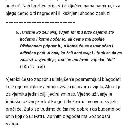
uradim“. Naš teret će pripasti isključivo nama samima, i za
njega ćemo biti nagrađeni ili kažnjeni shodno zasluzi.
___________________________
„Onome ko želi ovaj svijet, Mi mu brzo dajemo što
hoćemo i kome hoćemo, ali ćemo mu poslije
Džehennem pripremiti, u kome će se osramoćen i
odbačen peći. A onaj ko želi onaj svijet i trudi se da ga
zasluži, a vjernik je, trud će mu hvale vrijedan biti.“
(18. i 19. ajet)
Vjernici često zapadnu u iskušenje posmatrajući blagodati
koje grješnici ili nevjernici uživaju na ovom svijetu. Ahiret je
za vjernika jedini cilj i jedini smisao. Vječno uživanje je
istinsko uživanje, a koliko god da živimo na ovom svijetu,
proći će. Zato se trudimo da činimo dobro i da budemo od
onih koji će uživati u vječnim blagodatima Gospodara
svoga.