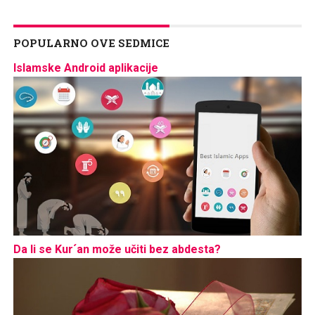
POPULARNO OVE SEDMICE
Islamske Android aplikacije
Da li se Kur´an može učiti bez abdesta?