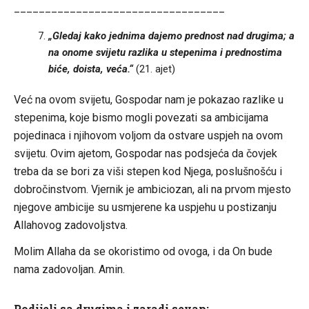
__________________________________
„Gledaj kako jednima dajemo prednost nad drugima; a
na onome svijetu razlika u stepenima i prednostima
biće, doista, veća.“
(21. ajet)
Već na ovom svijetu, Gospodar nam je pokazao razlike u
stepenima, koje bismo mogli povezati sa ambicijama
pojedinaca i njihovom voljom da ostvare uspjeh na ovom
svijetu. Ovim ajetom, Gospodar nas podsjeća da čovjek
treba da se bori za viši stepen kod Njega, poslušnošću i
dobročinstvom. Vjernik je ambiciozan, ali na prvom mjesto
njegove ambicije su usmjerene ka uspjehu u postizanju
Allahovog zadovoljstva.
Molim Allaha da se okoristimo od ovoga, i da On bude
nama zadovoljan. Amin.
Podijeli sa drugima i zaradi sevap: