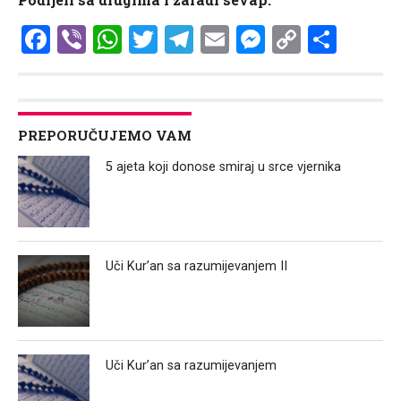
Facebook
Viber
WhatsApp
Twitter
Telegram
Email
Messenge
Copy
Shar
Link
PREPORUČUJEMO VAM
5 ajeta koji donose smiraj u srce vjernika
Uči Kur’an sa razumijevanjem II
Uči Kur’an sa razumijevanjem