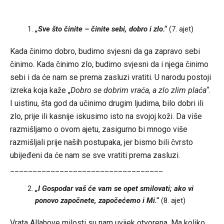
„Sve što činite – činite sebi, dobro i zlo.“
(7. ajet)
Kada činimo dobro, budimo svjesni da ga zapravo sebi
činimo. Kada činimo zlo, budimo svjesni da i njega činimo
sebi i da će nam se prema zasluzi vratiti. U narodu postoji
izreka koja kaže „
Dobro se dobrim vraća, a zlo zlim plaća“.
I uistinu, šta god da učinimo drugim ljudima, bilo dobri ili
zlo, prije ili kasnije iskusimo isto na svojoj koži. Da više
razmišljamo o ovom ajetu, zasigurno bi mnogo više
razmišljali prije naših postupaka, jer bismo bili čvrsto
ubijeđeni da će nam se sve vratiti prema zasluzi.
__________________________________
„I Gospodar vaš će vam se opet smilovati; ako vi
ponovo započnete, započećemo i Mi.“
(8. ajet)
Vrata Allahove milosti su nam uvijek otvorena. Ma koliko