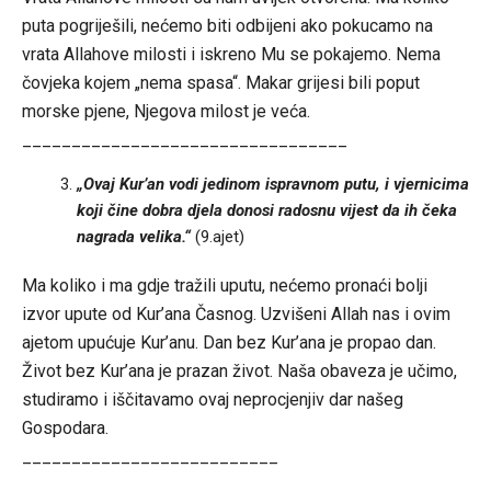
puta pogriješili, nećemo biti odbijeni ako pokucamo na
vrata Allahove milosti i iskreno Mu se pokajemo. Nema
čovjeka kojem „nema spasa“. Makar grijesi bili poput
morske pjene, Njegova milost je veća.
_________________________________
„Ovaj Kur’an vodi jedinom ispravnom putu, i vjernicima
koji čine dobra djela donosi radosnu vijest da ih čeka
nagrada velika.“
(9.ajet)
Ma koliko i ma gdje tražili uputu, nećemo pronaći bolji
izvor upute od Kur’ana Časnog. Uzvišeni Allah nas i ovim
ajetom upućuje Kur’anu. Dan bez Kur’ana je propao dan.
Život bez Kur’ana je prazan život. Naša obaveza je učimo,
studiramo i iščitavamo ovaj neprocjenjiv dar našeg
Gospodara.
__________________________