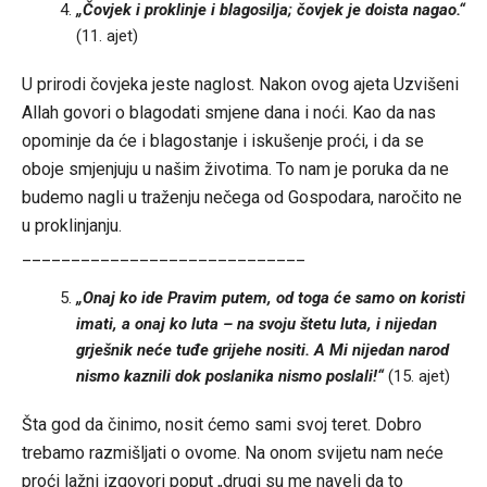
„Čovjek i proklinje i blagosilja; čovjek je doista nagao.
“
(11. ajet)
U prirodi čovjeka jeste naglost. Nakon ovog ajeta Uzvišeni
Allah govori o blagodati smjene dana i noći. Kao da nas
opominje da će i blagostanje i iskušenje proći, i da se
oboje smjenjuju u našim životima. To nam je poruka da ne
budemo nagli u traženju nečega od Gospodara, naročito ne
u proklinjanju.
_____________________________
„Onaj ko ide Pravim putem, od toga će samo on koristi
imati, a onaj ko luta – na svoju štetu luta, i nijedan
grješnik neće tuđe grijehe nositi. A Mi nijedan narod
nismo kaznili dok poslanika nismo poslali!“
(15. ajet)
Šta god da činimo, nosit ćemo sami svoj teret. Dobro
trebamo razmišljati o ovome. Na onom svijetu nam neće
proći lažni izgovori poput „drugi su me naveli da to