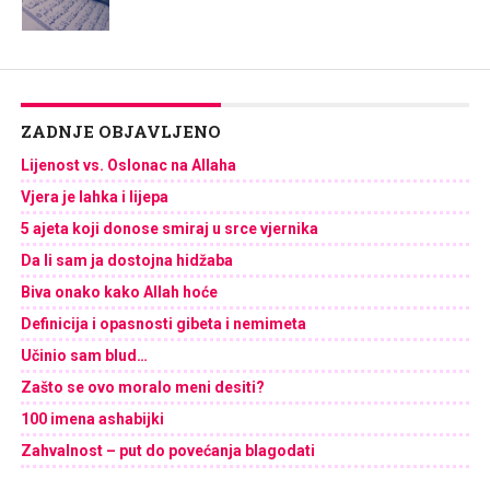
ZADNJE OBJAVLJENO
Lijenost vs. Oslonac na Allaha
Vjera je lahka i lijepa
5 ajeta koji donose smiraj u srce vjernika
Da li sam ja dostojna hidžaba
Biva onako kako Allah hoće
Definicija i opasnosti gibeta i nemimeta
Učinio sam blud…
Zašto se ovo moralo meni desiti?
100 imena ashabijki
Zahvalnost – put do povećanja blagodati