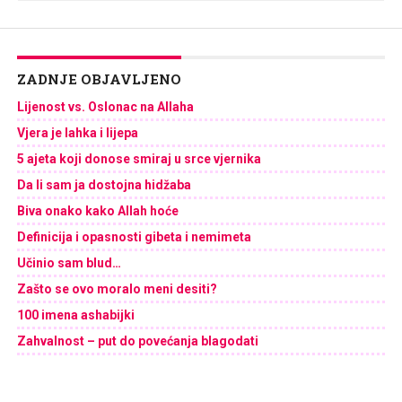
ZADNJE OBJAVLJENO
Lijenost vs. Oslonac na Allaha
Vjera je lahka i lijepa
5 ajeta koji donose smiraj u srce vjernika
Da li sam ja dostojna hidžaba
Biva onako kako Allah hoće
Definicija i opasnosti gibeta i nemimeta
Učinio sam blud…
Zašto se ovo moralo meni desiti?
100 imena ashabijki
Zahvalnost – put do povećanja blagodati