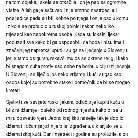
na tom objektu, skela se otkačila i on je pao sa ogromne
visine. Allah ga je sačuvao i nije smrtno nastrdao, ali
posljedice pada su bili kobne po njega i on je pao u komu
iz koje se probudio u ruskoj bolnici nakon nekoliko
mjeseci kao nepokretna osoba. Kada su lokalni ljekari
poduzeli sve kako bi ga osposobili da hoda i nisu imali
značajnijeg napretka, uputili su ga na liječenje u Sloveniju
jer je tamo osiguran, rekavši mu da se okrene religiji kako
bi snagom duha motivisao sebe na borbu u cilju izliječenja.
U Sloveniji se liječio još neko vrijeme i kući stigao kao
osoba kojoj su potrebne štake i pomoćnik da bi se mogao
kretati.
Sjetivši se savijeta ruski ljekara, odlučio je kupiti kuću u
blizini džamije i daleko od rodnog mjesta, kako bi se u
miru posvetio vjeri. Jedno krajiško naselje tek je dobilo
džemat i džamija još nije bila izgrađena, a klanjalo se u
džematskoj kući. Dani, mjeseci i godine su prolazile, a on