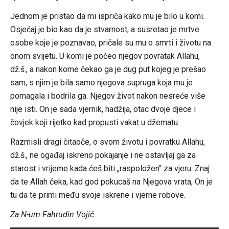
Jednom je pristao da mi ispriča kako mu je bilo u komi.
Osjećaj je bio kao da je stvarnost, a susretao je mrtve
osobe koje je poznavao, pričale su mu o smrti i životu na
onom svijetu. U komi je počeo njegov povratak Allahu,
dž.š., a nakon kome čekao ga je dug put kojeg je prešao
sam, s njim je bila samo njegova supruga koja mu je
pomagala i bodrila ga. Njegov život nakon nesreće više
nije isti. On je sada vjernik, hadžija, otac dvoje djece i
čovjek koji rijetko kad propusti vakat u džematu.
Razmisli dragi čitaoče, o svom životu i povratku Allahu,
dž.š., ne ogađaj iskreno pokajanje i ne ostavljaj ga za
starost i vrijeme kada ćeš biti „raspoložen“ za vjeru. Znaj
da te Allah čeka, kad god pokucaš na Njegova vrata, On je
tu da te primi među svoje iskrene i vjerne robove.
Za N-um Fahrudin Vojić