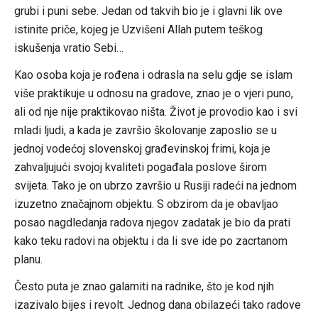
grubi i puni sebe. Jedan od takvih bio je i glavni lik ove
istinite priče, kojeg je Uzvišeni Allah putem teškog
iskušenja vratio Sebi…
Kao osoba koja je rođena i odrasla na selu gdje se islam
više praktikuje u odnosu na gradove, znao je o vjeri puno,
ali od nje nije praktikovao ništa. Život je provodio kao i svi
mladi ljudi, a kada je završio školovanje zaposlio se u
jednoj vodećoj slovenskoj građevinskoj frimi, koja je
zahvaljujući svojoj kvaliteti pogađala poslove širom
svijeta. Tako je on ubrzo završio u Rusiji radeći na jednom
izuzetno značajnom objektu. S obzirom da je obavljao
posao nagdledanja radova njegov zadatak je bio da prati
kako teku radovi na objektu i da li sve ide po zacrtanom
planu.
Često puta je znao galamiti na radnike, što je kod njih
izazivalo bijes i revolt. Jednog dana obilazeći tako radove