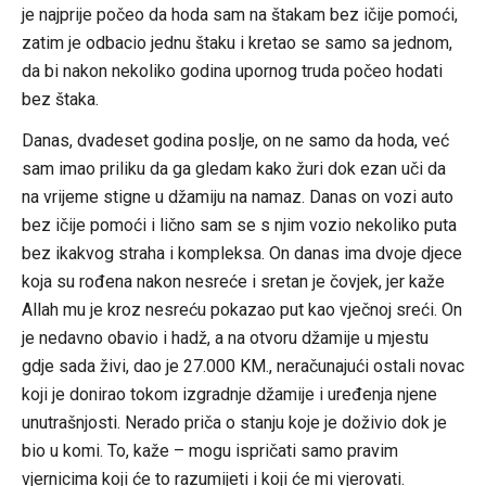
je najprije počeo da hoda sam na štakam bez ičije pomoći,
zatim je odbacio jednu štaku i kretao se samo sa jednom,
da bi nakon nekoliko godina upornog truda počeo hodati
bez štaka.
Danas, dvadeset godina poslje, on ne samo da hoda, već
sam imao priliku da ga gledam kako žuri dok ezan uči da
na vrijeme stigne u džamiju na namaz. Danas on vozi auto
bez ičije pomoći i lično sam se s njim vozio nekoliko puta
bez ikakvog straha i kompleksa. On danas ima dvoje djece
koja su rođena nakon nesreće i sretan je čovjek, jer kaže
Allah mu je kroz nesreću pokazao put kao vječnoj sreći. On
je nedavno obavio i hadž, a na otvoru džamije u mjestu
gdje sada živi, dao je 27.000 KM., neračunajući ostali novac
koji je donirao tokom izgradnje džamije i uređenja njene
unutrašnjosti. Nerado priča o stanju koje je doživio dok je
bio u komi. To, kaže – mogu ispričati samo pravim
vjernicima koji će to razumijeti i koji će mi vjerovati.