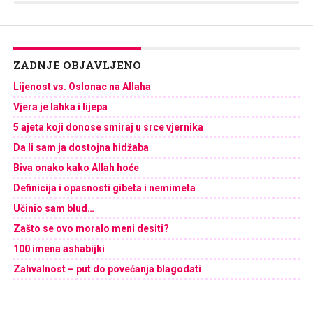
ZADNJE OBJAVLJENO
Lijenost vs. Oslonac na Allaha
Vjera je lahka i lijepa
5 ajeta koji donose smiraj u srce vjernika
Da li sam ja dostojna hidžaba
Biva onako kako Allah hoće
Definicija i opasnosti gibeta i nemimeta
Učinio sam blud…
Zašto se ovo moralo meni desiti?
100 imena ashabijki
Zahvalnost – put do povećanja blagodati