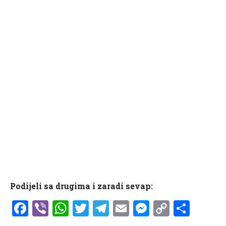
Podijeli sa drugima i zaradi sevap:
Facebook
Viber
WhatsApp
Twitter
Telegram
Email
Messenge
Copy
Shar
Link