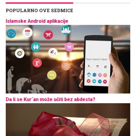
POPULARNO OVE SEDMICE
Islamske Android aplikacije
Da li se Kur´an može učiti bez abdesta?