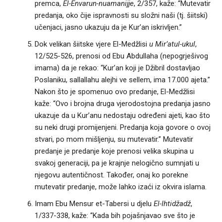
premca,
El-Envarun-nuamanijje
, 2/357, kaže: “Mutevatir
predanja, oko čije ispravnosti su složni naši (tj. šiitski)
učenjaci, jasno ukazuju da je Kur’an iskrivljen.”
Dok velikan šiitske vjere El-Medžlisi
u Mir’atul-ukul
,
12/525-526, prenosi od Ebu Abdullaha (nepogrješivog
imama) da je rekao: “Kur’an koji je Džibril dostavljao
Poslaniku, sallallahu alejhi ve sellem, ima 17.000 ajeta.”
Nakon što je spomenuo ovo predanje, El-Medžlisi
kaže: “Ovo i brojna druga vjerodostojna predanja jasno
ukazuje da u Kur’anu nedostaju određeni ajeti, kao što
su neki drugi promijenjeni. Predanja koja govore o ovoj
stvari, po mom mišljenju, su mutevatir.” Mutevatir
predanje je predanje koje prenosi velika skupina u
svakoj generaciji, pa je krajnje nelogično sumnjati u
njegovu autentičnost. Također, onaj ko porekne
mutevatir predanje, može lahko izaći iz okvira islama.
Imam Ebu Mensur et-Tabersi u djelu
El-Ihtidžadž
,
1/337-338, kaže: “Kada bih pojašnjavao sve što je