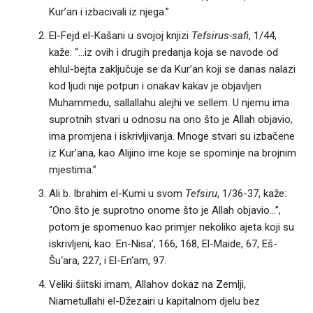
Kur’an i izbacivali iz njega.”
El-Fejd el-Kašani u svojoj knjizi
Tefsirus-safi
, 1/44,
kaže: “…iz ovih i drugih predanja koja se navode od
ehlul-bejta zaključuje se da Kur’an koji se danas nalazi
kod ljudi nije potpun i onakav kakav je objavljen
Muhammedu, sallallahu alejhi ve sellem. U njemu ima
suprotnih stvari u odnosu na ono što je Allah objavio,
ima promjena i iskrivljivanja. Mnoge stvari su izbačene
iz Kur’ana, kao Alijino ime koje se spominje na brojnim
mjestima.”
Ali b. Ibrahim el-Kumi u svom
Tefsiru
, 1/36-37, kaže:
“Ono što je suprotno onome što je Allah objavio…”,
potom je spomenuo kao primjer nekoliko ajeta koji su
iskrivljeni, kao: En-Nisa’, 166, 168, El-Maide, 67, Eš-
Šu‘ara, 227, i El-En‘am, 97.
Veliki šiitski imam, Allahov dokaz na Zemlji,
Niametullahi el-Džezairi u kapitalnom djelu bez