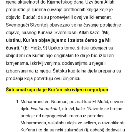
njena aktuelnost do Kijametskog dana. Uzvišeni Allah
prepustio je ljudima čuvanje prethodnih knjiga koje je
objavio. Budući da su pronevjerili ovaj veliki emanet,
Svemogući Stvoritelj obavezao se na čuvanje posljednje
objave, časnog Kur’ana. Svemilosni Allah kaže: “
Mi,
uistinu, Kur’an objavljujemo i zaista ćemo ga Mi
čuvati.
” (El-Hidžr, 9) Uprkos tome, šiitski učenjaci su
ubijeđeni da Kur’an nije originalan te da je bio izložen
izmjenama, iskrivljivanjima, dodavanjima u njega i
izbacivanjima iz njega. Šiitska kapitalna djela prepuna su
predanja koja potvrđuju ovu činjenicu.
Šiiti smatraju da je Kur’an iskrivljen i nepotpun
Muhammed en-Nuaman, poznat kao El-Mufid, u svom
djelu
Evailul-mekalat
, str. 54, kaže: “Navode se brojne
predaje od nepogrješivih imama iz porodice
Muhammeda, sallallahu alejhi ve sellem, o raznolikosti
Kur’ana i to da su neki zulumćari (tj. ashabi) dodavali u