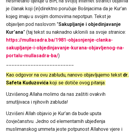
nesmetano djeluje u BiH, na svojoj internet stranici objavila
je članak koji (in)direktno poručuje Bošnjacima da je Kur’an
kojeg imaju u svojim domovima nepotpun. Tekst je
objavljen pod naslovom ”
Sakupljanje i objedinjavanje
Kur’ana
” (taj tekst su naknadno uklonili sa svoje stranice:
https://mullasadra.ba/1981-objasnjenje-clanka-
sakupljanje-i-objedinjavanje-kurana-objavljenog-na-
portalu-mullasadra-ba/
)
_________________________
Kao odgovor na ovu zabludu, nanovo objavljujemo tekst
dr.
Safeta Kuduzovića
koji se dotiče ovog pitanja:
Uzvišenog Allaha molimo da nas zaštiti ovakvih
smutljivaca i njihovih zabluda!
Uzvišeni Allah objavio je Kur’an da bude uputa
čovječanstvu. Jedno od elementarnih ubjeđenja
muslimanskog ummeta jeste potpunost Allahove vjere i