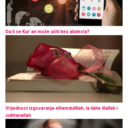
Da li se Kur´an može učiti bez abdesta?
Vrijednost izgovaranja elhamdulillah, la ilahe illallah i
subhanallah