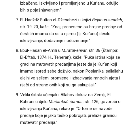
izbačeno, iskrivljeno i promijenjeno u Kur’anu, oduljio
bih s pojašnjavanjem.”
El-Hadždž Sultan el-Dženabezi u knjizi
Bejanus-seadeh
,
str. 19-20, kaže: “Znaj, prenesene su brojne predaje od
čestitih imama da se u njemu (tj. Kur’anu) desilo
iskrivljivanje, dodavanje i oduzimanje.”
Ebul-Hasan el-Amili u
Miratul-envar
, str. 36 (štampa:
El-Eftab, 1374. H., Teheran), kaže: “Puka istina koja se
gradi na mutevatir predanjima jeste da je Kur’an koji
imamo ispred sebe doživio, nakon Poslanika, sallallahu
alejhi ve sellem, promjene i izbacivanja mnogih ajeta i
riječi od strane onih koji su ga sakupljali.”
Veliki šiitski učenjak i Allahov dokaz na Zemlji, El-
Bahrani u djelu
Mešarikuš-šumus
, str. 126, govoreći o
iskrivljivanju Kur’ana, rekao je: “O tome se navode
predaje koje je jako teško pobrojati, prelaze granicu
mutevatir predanja.”