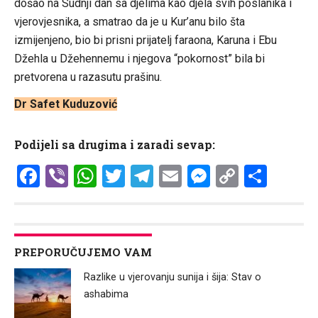
došao na Sudnji dan sa djelima kao djela svih poslanika i
vjerovjesnika, a smatrao da je u Kur’anu bilo šta
izmijenjeno, bio bi prisni prijatelj faraona, Karuna i Ebu
Džehla u Džehennemu i njegova “pokornost” bila bi
pretvorena u razasutu prašinu.
Dr Safet Kuduzović
Podijeli sa drugima i zaradi sevap:
Facebook
Viber
WhatsApp
Twitter
Telegram
Email
Messenge
Copy
Shar
Link
PREPORUČUJEMO VAM
Razlike u vjerovanju sunija i šija: Stav o
ashabima