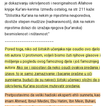
je dokazivanju iskrivljenosti i neoriginalnosti Allahove
knjige Kur’ani-kerima. Između ostalog, na str. 211 kaže:
“Stilistika Kur’ana na nekim je mjestima neuporediva,
dostiže stepen mudžize (nadnaravnosti), dok na nekim
mjestima dolazi do izražaja njegova (kur’anska)
besmislenost i ništavnost.”
_______________________
Pored toga, niko od šiitskih učenjaka nije osudio ovo djelo
niti autora. U protivnom, voljeli bismo čuti njihove glasove i
mišljenja u pogledu ovog famoznog djela i još famoznijeg
autora.
Ako se i ispostavi da neko osudi ovakva predanja i
izjave, to je samo zamazivanje i bacanje prašine u oči
sunnijama, budući da su najveći šiitski učenjaci složni da o
iskrivljenju Kur’ana postoje mutevatir predanja.
Pretpostavimo da veliki hadiski eksperti ehli-sunneta, kao
imam Ahmed, Ibnul-Medini, Ebu Hatim, Ibn Mein, Buhari,