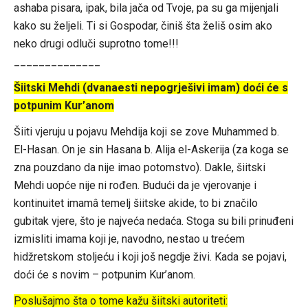
ashaba pisara, ipak, bila jača od Tvoje, pa su ga mijenjali
kako su željeli. Ti si Gospodar, činiš šta želiš osim ako
neko drugi odluči suprotno tome!!!
______________
Šiitski Mehdi (dvanaesti nepogrješivi imam) doći će s
potpunim Kur’anom
Šiiti vjeruju u pojavu Mehdija koji se zove Muhammed b.
El-Hasan. On je sin Hasana b. Alija el-Askerija (za koga se
zna pouzdano da nije imao potomstvo). Dakle, šiitski
Mehdi uopće nije ni rođen. Budući da je vjerovanje i
kontinuitet imamâ temelj šiitske akide, to bi značilo
gubitak vjere, što je najveća nedaća. Stoga su bili prinuđeni
izmisliti imama koji je, navodno, nestao u trećem
hidžretskom stoljeću i koji još negdje živi. Kada se pojavi,
doći će s novim – potpunim Kur’anom.
Poslušajmo šta o tome kažu šiitski autoriteti: