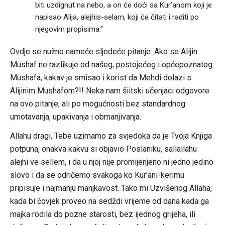
biti uzdignut na nebo, a on će doći sa Kur’anom koji je
napisao Alija, alejhis-selam, koji će čitati i raditi po
njegovim propisima.”
Ovdje se nužno nameće sljedeće pitanje: Ako se Alijin
Mushaf ne razlikuje od našeg, postojećeg i općepoznatog
Mushafa, kakav je smisao i korist da Mehdi dolazi s
Alijinim Mushafom?!! Neka nam šiitski učenjaci odgovore
na ovo pitanje, ali po mogućnosti bez standardnog
umotavanja, upakivanja i obmanjivanja.
Allahu dragi, Tebe uzimamo za svjedoka da je Tvoja Knjiga
potpuna, onakva kakvu si objavio Poslaniku, sallallahu
alejhi ve sellem, i da u njoj nije promijenjeno ni jedno jedino
slovo i da se odričemo svakoga ko Kur’ani-kerimu
pripisuje i najmanju manjkavost. Tako mi Uzvišenog Allaha,
kada bi čovjek proveo na sedždi vrijeme od dana kada ga
majka rodila do pozne starosti, bez ijednog grijeha, ili