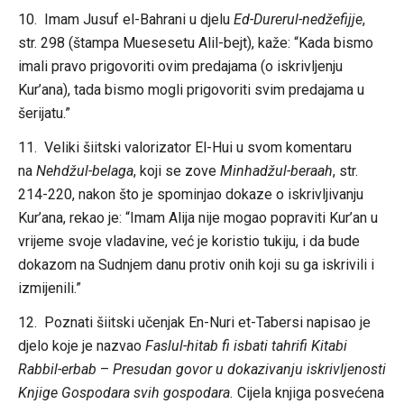
10. Imam Jusuf el-Bahrani u djelu
Ed-Durerul-nedžefijje
,
str. 298 (štampa Muesesetu Alil-bejt), kaže: “Kada bismo
imali pravo prigovoriti ovim predajama (o iskrivljenju
Kur’ana), tada bismo mogli prigovoriti svim predajama u
šerijatu.”
11. Veliki šiitski valorizator El-Hui u svom komentaru
na
Nehdžul-belaga
, koji se zove
Minhadžul-beraah
, str.
214-220, nakon što je spominjao dokaze o iskrivljivanju
Kur’ana, rekao je: “Imam Alija nije mogao popraviti Kur’an u
vrijeme svoje vladavine, već je koristio tukiju, i da bude
dokazom na Sudnjem danu protiv onih koji su ga iskrivili i
izmijenili.”
12. Poznati šiitski učenjak En-Nuri et-Tabersi napisao je
djelo koje je nazvao
Faslul-hitab fi isbati tahrifi Kitabi
Rabbil-erbab
–
Presudan govor u dokazivanju iskrivljenosti
Knjige Gospodara svih gospodara.
Cijela knjiga posvećena