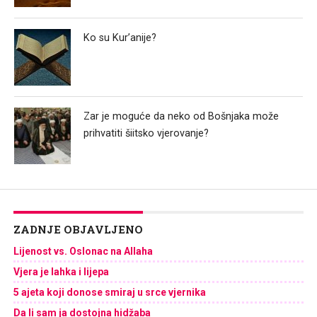
Ko su Kur’anije?
Zar je moguće da neko od Bošnjaka može
prihvatiti šiitsko vjerovanje?
ZADNJE OBJAVLJENO
Lijenost vs. Oslonac na Allaha
Vjera je lahka i lijepa
5 ajeta koji donose smiraj u srce vjernika
Da li sam ja dostojna hidžaba