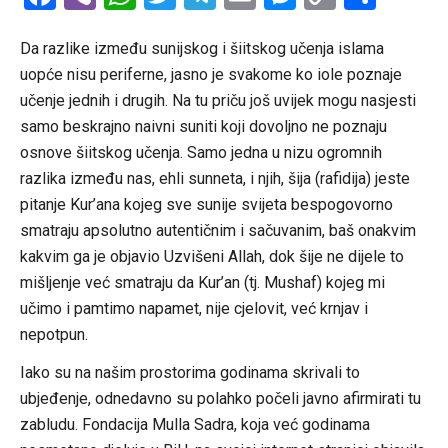
Link
Da razlike između sunijskog i šiitskog učenja islama
uopće nisu periferne, jasno je svakome ko iole poznaje
učenje jednih i drugih. Na tu priču još uvijek mogu nasjesti
samo beskrajno naivni suniti koji dovoljno ne poznaju
osnove šiitskog učenja. Samo jedna u nizu ogromnih
razlika između nas, ehli sunneta, i njih, šija (rafidija) jeste
pitanje Kur’ana kojeg sve sunije svijeta bespogovorno
smatraju apsolutno autentičnim i sačuvanim, baš onakvim
kakvim ga je objavio Uzvišeni Allah, dok šije ne dijele to
mišljenje već smatraju da Kur’an (tj. Mushaf) kojeg mi
učimo i pamtimo napamet, nije cjelovit, već krnjav i
nepotpun.
Iako su na našim prostorima godinama skrivali to
ubjeđenje, odnedavno su polahko počeli javno afirmirati tu
zabludu. Fondacija Mulla Sadra, koja već godinama