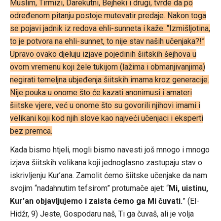
Muslim, Tirmizi, Darekutni, Bejheki i drugi, tvrde da po
određenom pitanju postoje mutevatir predaje. Nakon toga
se pojavi jadnik iz redova ehli-sunneta i kaže: “Izmišljotina,
to je potvora na ehli-sunnet, to nije stav naših učenjaka?!”
Upravo ovako djeluju izjave pojedinih šiitskih šejhova u
ovom vremenu koji žele tukijom (lažima i obmanjivanjima)
negirati temeljna ubjeđenja šiitskih imama kroz generacije.
Nije pouka u onome što će kazati anonimusi i amateri
šiitske vjere, već u onome što su govorili njihovi imami i
velikani koji kod njih slove kao najveći učenjaci i eksperti
bez premca.
Kada bismo htjeli, mogli bismo navesti još mnogo i mnogo
izjava šiitskih velikana koji jednoglasno zastupaju stav o
iskrivljenju Kur’ana. Zamolit ćemo šiitske učenjake da nam
svojim “nadahnutim tefsirom” protumače ajet: “
Mi, uistinu,
Kur’an objavljujemo i zaista ćemo ga Mi čuvati.
” (El-
Hidžr, 9) Jeste, Gospodaru naš, Ti ga čuvaš, ali je volja