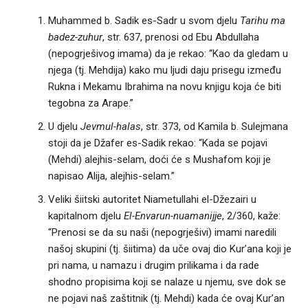
Muhammed b. Sadik es-Sadr u svom djelu
Tarihu ma
badez-zuhur
, str. 637, prenosi od Ebu Abdullaha
(nepogrješivog imama) da je rekao: “Kao da gledam u
njega (tj. Mehdija) kako mu ljudi daju prisegu između
Rukna i Mekamu Ibrahima na novu knjigu koja će biti
tegobna za Arape.”
U djelu
Jevmul-halas
, str. 373, od Kamila b. Sulejmana
stoji da je Džafer es-Sadik rekao: “Kada se pojavi
(Mehdi) alejhis-selam, doći će s Mushafom koji je
napisao Alija, alejhis-selam.”
Veliki šiitski autoritet Niametullahi el-Džezairi u
kapitalnom djelu
El-Envarun-nuamanijje
, 2/360, kaže:
“Prenosi se da su naši (nepogrješivi) imami naredili
našoj skupini (tj. šiitima) da uče ovaj dio Kur’ana koji je
pri nama, u namazu i drugim prilikama i da rade
shodno propisima koji se nalaze u njemu, sve dok se
ne pojavi naš zaštitnik (tj. Mehdi) kada će ovaj Kur’an