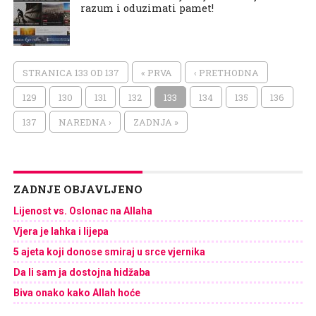
razum i oduzimati pamet!
STRANICA 133 OD 137
« PRVA
‹ PRETHODNA
129
130
131
132
133
134
135
136
137
NAREDNA ›
ZADNJA »
ZADNJE OBJAVLJENO
Lijenost vs. Oslonac na Allaha
Vjera je lahka i lijepa
5 ajeta koji donose smiraj u srce vjernika
Da li sam ja dostojna hidžaba
Biva onako kako Allah hoće