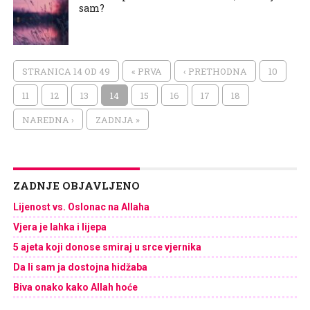
sam?
STRANICA 14 OD 49
« PRVA
‹ PRETHODNA
10
11
12
13
14
15
16
17
18
NAREDNA ›
ZADNJA »
ZADNJE OBJAVLJENO
Lijenost vs. Oslonac na Allaha
Vjera je lahka i lijepa
5 ajeta koji donose smiraj u srce vjernika
Da li sam ja dostojna hidžaba
Biva onako kako Allah hoće