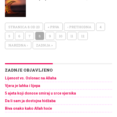
STRANICA 8 OD 23
« PRVA
‹ PRETHODNA
4
5
6
7
8
9
10
11
12
NAREDNA ›
ZADNJA »
ZADNJE OBJAVLJENO
Lijenost vs. Oslonac na Allaha
Vjera je lahka i lijepa
5 ajeta koji donose smiraj u srce vjernika
Da li sam ja dostojna hidžaba
Biva onako kako Allah hoće