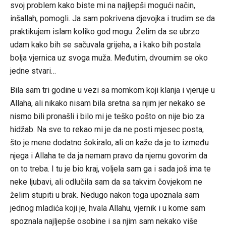
svoj problem kako biste mi na najljepši mogući način,
inšallah, pomogli. Ja sam pokrivena djevojka i trudim se da
praktikujem islam koliko god mogu. Želim da se ubrzo
udam kako bih se sačuvala grijeha, a i kako bih postala
bolja vjernica uz svoga muža. Međutim, dvoumim se oko
jedne stvari…
Bila sam tri godine u vezi sa momkom koji klanja i vjeruje u
Allaha, ali nikako nisam bila sretna sa njim jer nekako se
nismo bili pronašli i bilo mi je teško pošto on nije bio za
hidžab. Na sve to rekao mi je da ne posti mjesec posta,
što je mene dodatno šokiralo, ali on kaže da je to između
njega i Allaha te da ja nemam pravo da njemu govorim da
on to treba. I tu je bio kraj, voljela sam ga i sada još ima te
neke ljubavi, ali odlučila sam da sa takvim čovjekom ne
želim stupiti u brak. Nedugo nakon toga upoznala sam
jednog mladića koji je, hvala Allahu, vjernik i u kome sam
spoznala najljepše osobine i sa njim sam nekako više