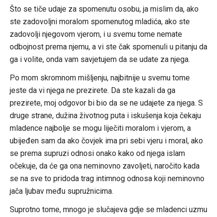
Što se tiče udaje za spomenutu osobu, ja mislim da, ako
ste zadovoljni moralom spomenutog mladića, ako ste
zadovolji njegovom vjerom, i u svemu tome nemate
odbojnost prema njemu, a vi ste čak spomenuli u pitanju da
ga i volite, onda vam savjetujem da se udate za njega.
Po mom skromnom mišljenju, najbitnije u svemu tome
jeste da vi njega ne prezirete. Da ste kazali da ga
prezirete, moj odgovor bi bio da se ne udajete za njega. S
druge strane, dužina životnog puta i iskušenja koja čekaju
mladence najbolje se mogu liječiti moralom i vjerom, a
ubijeđen sam da ako čovjek ima pri sebi vjeru i moral, ako
se prema supruzi odnosi onako kako od njega islam
očekuje, da će ga ona neminovno zavoljeti, naročito kada
se na sve to pridoda trag intimnog odnosa koji neminovno
jača ljubav među supružnicima.
Suprotno tome, mnogo je slučajeva gdje se mladenci uzmu