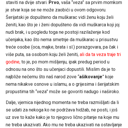
staviti na dvije stvari.
Prvo
, vaša “veza” sa prvim momkom
je stvar koja se ne može zaobići u ovom odgovoru.
Šerijatski je dopušteno da muškarac vidi ženu koju želi
ženiti, kao što je i ženi dopušteno da vidi muškarca koji joj
nudi brak, i u pogledu toga ne postoji razilaženje kod
učenjaka, kao što nema smetnje da muškarac u prisustvu
treće osobe (oca, majke, brata i sl.) porazgovara, pa čak i
više puta, sa osobom koju želi ženiti,
ali da ta veza traje tri
godine,
to je, po mom mišljenju, ipak predug period u
odnosu na ono što su učenjaci dopustili. Mislim da je to
najbliže nečemu što naš narod zove “
ašikovanje
” koje
nema nikakve osnove u islamu, a o grijesima i šerijatskim
propustima tih “veza” može se govoriti nadugo i naširoko.
Dalje, vjernica nijednog momenta ne treba razmišljati da li
se udati za nekoga ko ne podržava hidžab, ne posti, i još
uz sve to kaže kako je to njegovo lično pitanje na koje mu
ne treba ukazivati. Ako mu ne treba ukazivati na ostavljanje