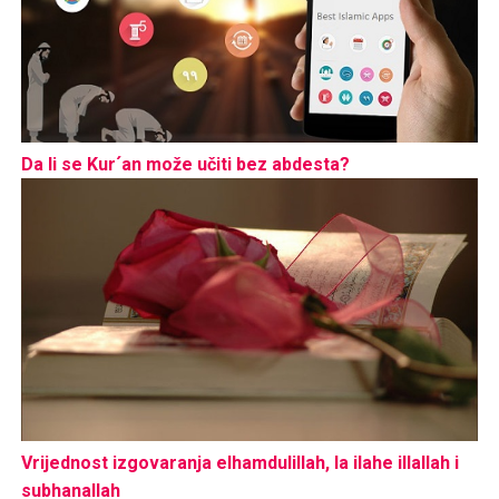
Da li se Kur´an može učiti bez abdesta?
Vrijednost izgovaranja elhamdulillah, la ilahe illallah i
subhanallah