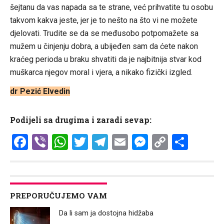
šejtanu da vas napada sa te strane, već prihvatite tu osobu
takvom kakva jeste, jer je to nešto na što vi ne možete
djelovati. Trudite se da se međusobo potpomažete sa
mužem u činjenju dobra, a ubijeđen sam da ćete nakon
kraćeg perioda u braku shvatiti da je najbitnija stvar kod
muškarca njegov moral i vjera, a nikako fizički izgled.
dr Pezić Elvedin
Podijeli sa drugima i zaradi sevap:
Facebook
Viber
WhatsApp
Twitter
Telegram
Email
Messenge
Copy
Shar
Link
PREPORUČUJEMO VAM
Da li sam ja dostojna hidžaba