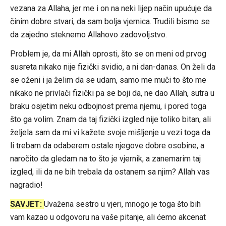
vezana za Allaha, jer me i on na neki lijep način upućuje da
činim dobre stvari, da sam bolja vjernica. Trudili bismo se
da zajedno steknemo Allahovo zadovoljstvo.
Problem je, da mi Allah oprosti, što se on meni od prvog
susreta nikako nije fizički svidio, a ni dan-danas. On želi da
se oženi i ja želim da se udam, samo me muči to što me
nikako ne privlači fizički pa se boji da, ne dao Allah, sutra u
braku osjetim neku odbojnost prema njemu, i pored toga
što ga volim. Znam da taj fizički izgled nije toliko bitan, ali
željela sam da mi vi kažete svoje mišljenje u vezi toga da
li trebam da odaberem ostale njegove dobre osobine, a
naročito da gledam na to što je vjernik, a zanemarim taj
izgled, ili da ne bih trebala da ostanem sa njim? Allah vas
nagradio!
SAVJET:
Uvažena sestro u vjeri, mnogo je toga što bih
vam kazao u odgovoru na vaše pitanje, ali ćemo akcenat