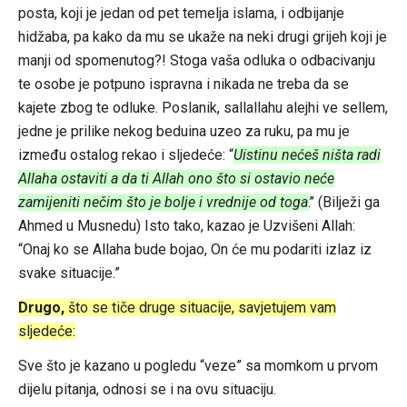
posta, koji je jedan od pet temelja islama, i odbijanje
hidžaba, pa kako da mu se ukaže na neki drugi grijeh koji je
manji od spomenutog?! Stoga vaša odluka o odbacivanju
te osobe je potpuno ispravna i nikada ne treba da se
kajete zbog te odluke. Poslanik, sallallahu alejhi ve sellem,
jedne je prilike nekog beduina uzeo za ruku, pa mu je
između ostalog rekao i sljedeće: “
Uistinu nećeš ništa radi
Allaha ostaviti a da ti Allah ono što si ostavio neće
zamijeniti nečim što je bolje i vrednije od toga
.
’’ (Bilježi ga
Ahmed u Musnedu) Isto tako, kazao je Uzvišeni Allah:
“Onaj ko se Allaha bude bojao, On će mu podariti izlaz iz
svake situacije.”
Drugo,
što se tiče druge situacije, savjetujem vam
sljedeće:
Sve što je kazano u pogledu “veze” sa momkom u prvom
dijelu pitanja, odnosi se i na ovu situaciju.