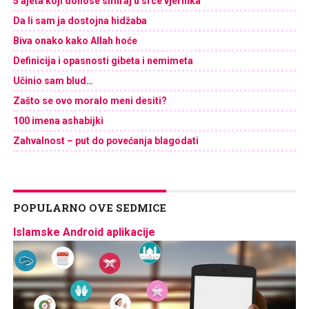
5 ajeta koji donose smiraj u srce vjernika
Da li sam ja dostojna hidžaba
Biva onako kako Allah hoće
Definicija i opasnosti gibeta i nemimeta
Učinio sam blud…
Zašto se ovo moralo meni desiti?
100 imena ashabijki
Zahvalnost – put do povećanja blagodati
POPULARNO OVE SEDMICE
Islamske Android aplikacije