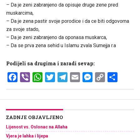
– Da je zeni zabranjeno da opisuje druge zene pred
muskarcima,
– Da je zena pastir svoje porodice i da ce biti odgovorna
za svoje stado,
– Da je zeni zabranjeno da oponasa muskarca,
– Da se prva zena sehid u Islamu zvala Sumejja r.a
Podijeli sa drugima i zaradi sevap:
Facebook
Viber
WhatsApp
Twitter
Telegram
Email
Messenge
Copy
Shar
Link
ZADNJE OBJAVLJENO
Lijenost vs. Oslonac na Allaha
Vjera je lahka i lijepa