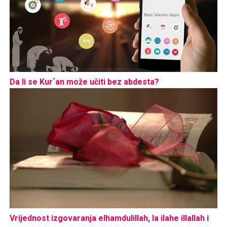
Da li se Kur´an može učiti bez abdesta?
Vrijednost izgovaranja elhamdulillah, la ilahe illallah i