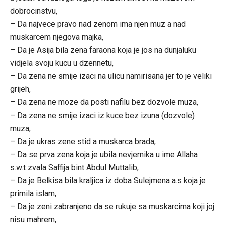
dobrocinstvu,
– Da najvece pravo nad zenom ima njen muz a nad
muskarcem njegova majka,
– Da je Asija bila zena faraona koja je jos na dunjaluku
vidjela svoju kucu u dzennetu,
– Da zena ne smije izaci na ulicu namirisana jer to je veliki
grijeh,
– Da zena ne moze da posti nafilu bez dozvole muza,
– Da zena ne smije izaci iz kuce bez izuna (dozvole)
muza,
– Da je ukras zene stid a muskarca brada,
– Da se prva zena koja je ubila nevjernika u ime Allaha
s.w.t zvala Saffija bint Abdul Muttalib,
– Da je Belkisa bila kraljica iz doba Sulejmena a.s koja je
primila islam,
– Da je zeni zabranjeno da se rukuje sa muskarcima koji joj
nisu mahrem,