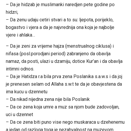
– Da je hidzab je muslimanki naredjen pete godine po
hidzri,
– Da zenu udaju cetiri stvari a to su: ljepota, porijeklo,
bogastvo i vjera a da je najvrednija ona koja je najbolje
vjere i ahlaka…
– Da je zeni za vrijeme hajza (menstrualnog ciklusa) i
nifasa (posl.porodjani period) zabranjeno da obavlja
namaz, da posti, ulazi u dzamiju, dotice Kur’an i da obavlja
intimni odnos.
– Da je Hatidza r.a bila prva zena Poslanika s.a.w.s i da joj
je prenesen selam od Allaha s.w.t te da je obavjestena da
ima kucu u dzennetu
– Da nikad nijedna zena nije bila Poslanik
– Da ce zena koja umre a muz sa njom bude zadovoljan,
uci u dzennet
– Da ce zena biti puno vise nego muskaraca u dzehenemu
a jedan od razloga toga je nezahvalnost na muzevom