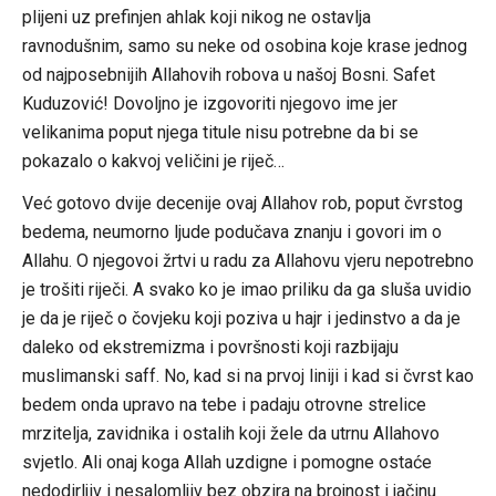
plijeni uz prefinjen ahlak koji nikog ne ostavlja
ravnodušnim, samo su neke od osobina koje krase jednog
od najposebnijih Allahovih robova u našoj Bosni. Safet
Kuduzović! Dovoljno je izgovoriti njegovo ime jer
velikanima poput njega titule nisu potrebne da bi se
pokazalo o kakvoj veličini je riječ…
Već gotovo dvije decenije ovaj Allahov rob, poput čvrstog
bedema, neumorno ljude podučava znanju i govori im o
Allahu. O njegovoi žrtvi u radu za Allahovu vjeru nepotrebno
je trošiti riječi. A svako ko je imao priliku da ga sluša uvidio
je da je riječ o čovjeku koji poziva u hajr i jedinstvo a da je
daleko od ekstremizma i površnosti koji razbijaju
muslimanski saff. No, kad si na prvoj liniji i kad si čvrst kao
bedem onda upravo na tebe i padaju otrovne strelice
mrzitelja, zavidnika i ostalih koji žele da utrnu Allahovo
svjetlo. Ali onaj koga Allah uzdigne i pomogne ostaće
nedodirljiv i nesalomljiv bez obzira na brojnost i jačinu