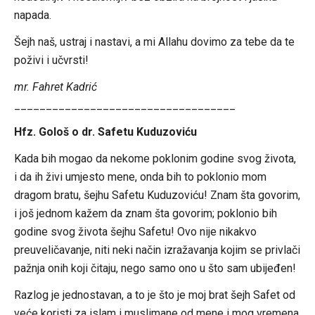
napada.
Šejh naš, ustraj i nastavi, a mi Allahu dovimo za tebe da te
poživi i učvrsti!
mr. Fahret Kadrić
___________________________________
Hfz. Gološ o dr. Safetu Kuduzoviću
Kada bih mogao da nekome poklonim godine svog života,
i da ih živi umjesto mene, onda bih to poklonio mom
dragom bratu, šejhu Safetu Kuduzoviću! Znam šta govorim,
i još jednom kažem da znam šta govorim; poklonio bih
godine svog života šejhu Safetu! Ovo nije nikakvo
preuveličavanje, niti neki način izražavanja kojim se privlači
pažnja onih koji čitaju, nego samo ono u što sam ubijeđen!
Razlog je jednostavan, a to je što je moj brat šejh Safet od
veće koristi za islam i muslimane od mene i mog vremena