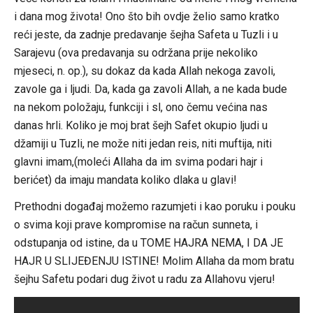
i dana mog života! Ono što bih ovdje želio samo kratko
reći jeste, da zadnje predavanje šejha Safeta u Tuzli i u
Sarajevu (ova predavanja su održana prije nekoliko
mjeseci, n. op.), su dokaz da kada Allah nekoga zavoli,
zavole ga i ljudi. Da, kada ga zavoli Allah, a ne kada bude
na nekom položaju, funkciji i sl, ono čemu većina nas
danas hrli. Koliko je moj brat šejh Safet okupio ljudi u
džamiji u Tuzli, ne može niti jedan reis, niti muftija, niti
glavni imam,(moleći Allaha da im svima podari hajr i
berićet) da imaju mandata koliko dlaka u glavi!
Prethodni događaj možemo razumjeti i kao poruku i pouku
o svima koji prave kompromise na račun sunneta, i
odstupanja od istine, da u TOME HAJRA NEMA, I DA JE
HAJR U SLIJEĐENJU ISTINE! Molim Allaha da mom bratu
šejhu Safetu podari dug život u radu za Allahovu vjeru!