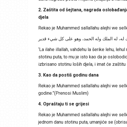
2. Zaštita od šejtana, nagrada oslobađanja
djela
Rekao je Muhammed sallallahu alejhi we sell
ريك له، له الملك وله الحمد، وهو على كل شيء قدير
‘La ilahe illallah, vahdehu la šerike lehu, lehu
stotinu puta, to mu je isto kao da je oslobodio
izbrisano stotinu loših djela, i imat će zašti
3. Kao da postiš godinu dana
Rekao je Muhammed sallallahu alejhi we sell
godine.”(Prenosi Muslim)
4. Opraštaju ti se grijesi
Rekao je Muhammed sallallahu alejhi we sellem: “Ko kaže سبحان الله وبحمده Subh
jednom danu stotinu puta, umanjiće se (obrisa