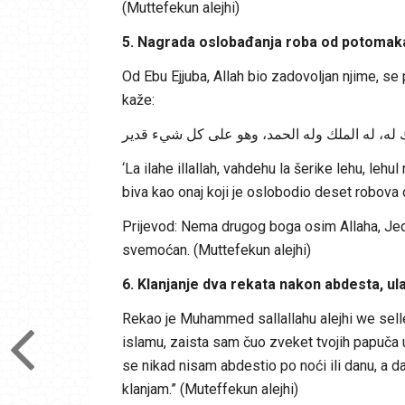
(Muttefekun alejhi)
5. Nagrada oslobađanja roba od potomaka 
Od Ebu Ejjuba, Allah bio zadovoljan njime, se 
kaže:
ريك له، له الملك وله الحمد، وهو على كل شيء قدير
‘La ilahe illallah, vahdehu la šerike lehu, lehu
biva kao onaj koji je oslobodio deset robova
Prijevod: Nema drugog boga osim Allaha, Jedi
svemoćan. (Muttefekun alejhi)
6. Klanjanje dva rekata nakon abdesta, u
Rekao je Muhammed sallallahu alejhi we sellem 
islamu, zaista sam čuo zveket tvojih papuča 
se nikad nisam abdestio po noći ili danu, a 
klanjam.” (Muteffekun alejhi)