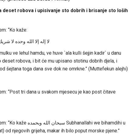
 deset robova i upisivanje sto dobrih i brisanje sto loših
em: “Ko kaže:
لا إله إلا الله وحده لا ش
l mulku ve lehul hamdu, ve huve `ala kulli šejjin kadir` u danu
 deset robova, i bit će mu upisano stotinu dobrih djela, i
tu od šejtana toga dana sve dok ne omrkne.” (Muttefekun alejhi)
em: “Post tri dana u svakom mjesecu je kao post čitave
anallahi we bihamdihi u
t) od njegovih grijeha, makar ih bilo poput morske pjene.”