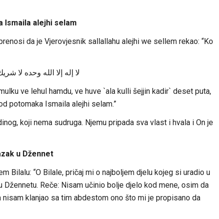
Ismaila alejhi selam
prenosi da je Vjerovjesnik sallallahu alejhi we sellem rekao: “Ko
لا إله إلا الله وحده لا ش
l mulku ve lehul hamdu, ve huve `ala kulli šejjin kadir` deset puta,
 od potomaka Ismaila alejhi selam.”
nog, koji nema sudruga. Njemu pripada sva vlast i hvala i On je
lazak u Džennet
Bilalu: “O Bilale, pričaj mi o najboljem djelu kojeg si uradio u
u Džennetu. Reče: Nisam učinio bolje djelo kod mene, osim da
da nisam klanjao sa tim abdestom ono što mi je propisano da