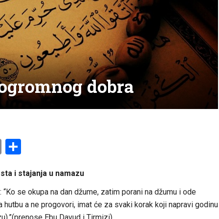
o ogromnog dobra
am
l
ssenger
Copy
Share
Link
sta i stajanja u namazu
em: “Ko se okupa na dan džume, zatim porani na džumu i ode
ša hutbu a ne progovori, imat će za svaki korak koji napravi godinu
u).”(prenose Ebu Davud i Tirmizi)