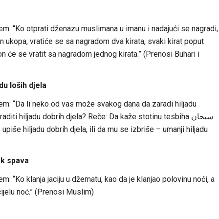
m: “Ko otprati dženazu muslimana u imanu i nadajući se nagradi,
n ukopa, vratiće se sa nagradom dva kirata, svaki kirat poput
 on će se vratit sa nagradom jednog kirata.” (Prenosi Buhari i
du loših djela
em: “Da li neko od vas može svakog dana da zaradi hiljadu
iti hiljadu dobrih djela? Reče: Da kaže stotinu tesbiha سبحان
ok spava
: “Ko klanja jaciju u džematu, kao da je klanjao polovinu noći, a
cijelu noć.” (Prenosi Muslim)