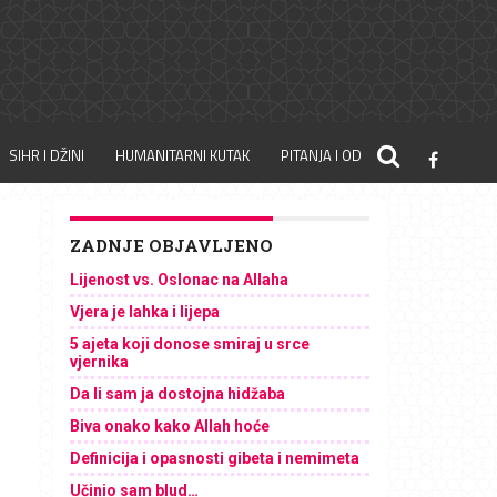
SIHR I DŽINI
HUMANITARNI KUTAK
PITANJA I ODGOVORI
ZADNJE OBJAVLJENO
Lijenost vs. Oslonac na Allaha
Vjera je lahka i lijepa
5 ajeta koji donose smiraj u srce
vjernika
Da li sam ja dostojna hidžaba
Biva onako kako Allah hoće
Definicija i opasnosti gibeta i nemimeta
Učinio sam blud…