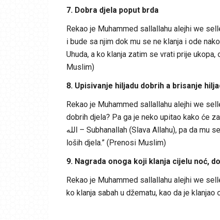
7. Dobra djela poput brda
Rekao je Muhammed sallallahu alejhi we selle
i bude sa njim dok mu se ne klanja i ode nako
Uhuda, a ko klanja zatim se vrati prije ukopa,
Muslim)
8. Upisivanje hiljadu dobrih a brisanje hilja
Rekao je Muhammed sallallahu alejhi we sell
dobrih djela? Pa ga je neko upitao kako će zarad
الله – Subhanallah (Slava Allahu), pa da mu se upiše hiljadu dobrih djela, ili da mu se izbriše – umanji hiljadu
loših djela.” (Prenosi Muslim)
9. Nagrada onoga koji klanja cijelu noć, d
Rekao je Muhammed sallallahu alejhi we sellem
ko klanja sabah u džematu, kao da je klanjao 