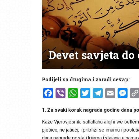
Devet savjeta d
Podijeli sa drugima i zaradi sevap:
Facebook
Viber
WhatsApp
Twitter
Telegr
Emai
Me
1. Za svaki korak nagrada godine dana po
Kaže Vjerovjesnik, sallallahu alejhi we sell
pješice, ne jašući, i približi se imamu i poslu
dana nagrade posta i kijama (stajanja u namaz