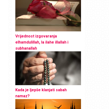
Vrijednost izgovaranja
elhamdulillah, la ilahe illallah i
subhanallah
Kada je ljepše klanjati sabah
namaz?