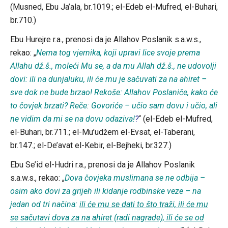
(Musned, Ebu Ja’ala, br.1019.; el-Edeb el-Mufred, el-Buhari,
br.710.)
Ebu Hurejre r.a., prenosi da je Allahov Poslanik s.a.w.s.,
rekao: „
Nema tog vjernika, koji upravi lice svoje prema
Allahu dž.š., moleći Mu se, a da mu Allah dž.š., ne udovolji
dovi: ili na dunjaluku, ili će mu je sačuvati za na ahiret –
sve dok ne bude brzao! Rekoše: Allahov Poslaniče, kako će
to čovjek brzati? Reče: Govoriće – učio sam dovu i učio, ali
ne vidim da mi se na dovu odaziva!
?
“ (el-Edeb el-Mufred,
el-Buhari, br.711.; el-Mu’udžem el-Evsat, el-Taberani,
br.147.; el-De’avat el-Kebir, el-Bejheki, br.327.)
Ebu Se’id el-Hudri r.a., prenosi da je Allahov Poslanik
s.a.w.s., rekao: „
Dova čovjeka muslimana se ne odbija –
osim ako dovi za grijeh ili kidanje rodbinske veze – na
jedan od tri načina:
ili će mu se dati to što traži, ili će mu
se sačutavi dova za na ahiret (radi nagrade), ili će se od