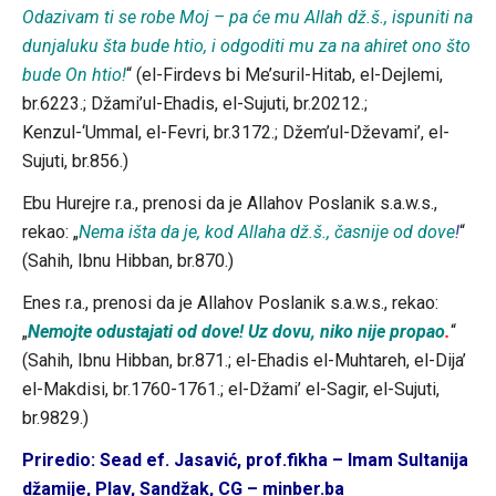
Odazivam ti se robe Moj – pa će mu Allah dž.š., ispuniti na
dunjaluku šta bude htio, i odgoditi mu za na ahiret ono što
bude On htio!
“ (el-Firdevs bi Me’suril-Hitab, el-Dejlemi,
br.6223.; Džami’ul-Ehadis, el-Sujuti, br.20212.;
Kenzul-‘Ummal, el-Fevri, br.3172.; Džem’ul-Dževami’, el-
Sujuti, br.856.)
Ebu Hurejre r.a., prenosi da je Allahov Poslanik s.a.w.s.,
rekao: „
Nema išta da je, kod Allaha dž.š., časnije od dove
!
“
(Sahih, Ibnu Hibban, br.870.)
Enes r.a., prenosi da je Allahov Poslanik s.a.w.s., rekao:
„
Nemojte odustajati od dove! Uz dovu, niko nije propao
.
“
(Sahih, Ibnu Hibban, br.871.; el-Ehadis el-Muhtareh, el-Dija’
el-Makdisi, br.1760-1761.; el-Džami’ el-Sagir, el-Sujuti,
br.9829.)
Priredio: Sead ef. Jasavić, prof.fikha – Imam Sultanija
džamije, Plav, Sandžak, CG – minber.ba