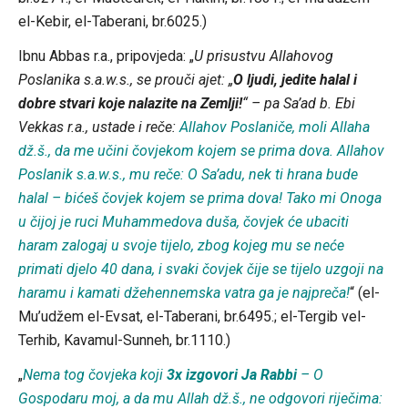
el-Kebir, el-Taberani, br.6025.)
Ibnu Abbas r.a., pripovjeda: „
U prisustvu Allahovog
Poslanika s.a.w.s., se prouči ajet: „
O ljudi, jedite halal i
dobre stvari koje nalazite na Zemlji!
“ – pa Sa’ad b. Ebi
Vekkas r.a., ustade i reče:
Allahov Poslaniče, moli Allaha
dž.š., da me učini čovjekom kojem se prima dova. Allahov
Poslanik s.a.w.s., mu reče: O Sa’adu, nek ti hrana bude
halal – bićeš čovjek kojem se prima dova! Tako mi Onoga
u čijoj je ruci Muhammedova duša, čovjek će ubaciti
haram zalogaj u svoje tijelo, zbog kojeg mu se neće
primati djelo 40 dana, i svaki čovjek čije se tijelo uzgoji na
haramu i kamati džehennemska vatra ga je najpreča!
“ (el-
Mu’udžem el-Evsat, el-Taberani, br.6495.; el-Tergib vel-
Terhib, Kavamul-Sunneh, br.1110.)
„
Nema tog čovjeka koji
3x izgovori Ja Rabbi
– O
Gospodaru moj, a da mu Allah dž.š., ne odgovori riječima: