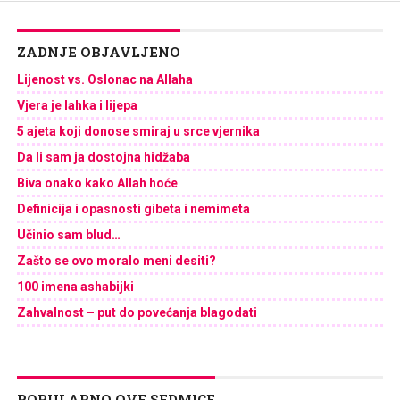
ZADNJE OBJAVLJENO
Lijenost vs. Oslonac na Allaha
Vjera je lahka i lijepa
5 ajeta koji donose smiraj u srce vjernika
Da li sam ja dostojna hidžaba
Biva onako kako Allah hoće
Definicija i opasnosti gibeta i nemimeta
Učinio sam blud…
Zašto se ovo moralo meni desiti?
100 imena ashabijki
Zahvalnost – put do povećanja blagodati
POPULARNO OVE SEDMICE