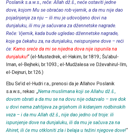
Poslanik s.a.w.s., reče: Allah dž.š., neće ostaviti jedne
dove, kojom Mu se obraćao rob-vjernik, a da mu nije dao
pojašnjenje za nju – ili mu je udovoljeno dovi na
dunjaluku, ili mu je sačuvana za džennetske nagrade.
Reče: Vjernik, kada bude ugledao džennetske nagrade,
koje ga čekahu za, na dunjaluku, neispunjene dove – reći
će:
Kamo sreće da mi se nijedna dova nije ispunila na
dunjaluku!
“ (el-Mustedrek, el-Hakim, br.1819.; Šu’abul-
Iman, el-Bejheki, br.1093.; el-Mudžalesa ve Dževahirul-Ilm,
el-Dejnuri, br.126.)
Ebu Se’id el-Hudri r.a., prenosi da je Allahov Poslanik
s.a.w.s., rekao: „
Nema muslimana koji se Allahu dž.š.,
dovom obrati a da mu se na dovu nije odazvalo – sve dok
u dovi nema zahtijeva za grijehom ili kidanjem rodbinskih
veza – i da mu Allah dž.š., nije dao jedno od troje: ili
ispunjenje dove na dunjaluku, ili da mu je sačuva za na
Ahiret, ili će mu otkloniti zla i belaja u težini njegove dove
!
“