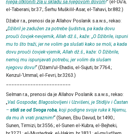
njega otkloniti zla u skladu sa njegovom dovom
!
“ (el-Du’a,
el-Taberani, br.37.; Šerhu Muškilil-Asar, el-Tahavi, br.882.)
Džabir r.a., prenosi da je Allahov Poslanik s.a.w.s., rekao:
„
Džibril je zadužen za potrebe ljudstva, pa kada dovu
prouči čovjek-nevjernik, Allah dž.š., kaže: „O Džibrile, ispuni
mu to što traži, jer ne volim ga slušati kako se moli, a kada
dovu prouči čovjek-vjernik, Allah dž.š., kaže: O Džibrile,
nemoj mu ispunjavati potrebu, jer volim da slušam
njegovu dovu!
“ (Džami’ul-Ehadis, el-Sujuti, br.7764.;
Kenzul-‘Ummal, el-Fevri, br.3263.)
________________________
Selman r.a., prenosi da je Allahov Poslanik s.a.w.s., rekao:
„
Vaš Gospodar, Blagoslovljeni i Uzvišeni, je Stidljiv i Častan
–
stidi se od Svoga roba
, koji podigne svoje ruke k Njemu,
da mu ih vrati praznim!
“ (Sunen, Ebu Davud, br.1490.;
Sunen, Tirmizi, br.3556.; el-Sunen el-Kubra, el-Bejheki,
br.3271.; el-Mustedrek, el-Hakim, br.1831.; el-mu’udžem