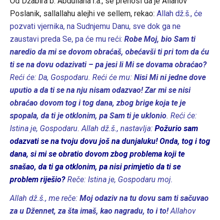
Od Džabira b. Abdullaha r.a., se prenosi da je Allahov
Poslanik, sallallahu alejhi ve sellem, rekao:
Allah dž.š., će
pozvati vjernika, na Sudnjemu Danu, sve dok ga ne
zaustavi preda Se, pa će mu reći:
Robe Moj, bio Sam ti
naredio da mi se dovom obraćaš, obećavši ti pri tom da ću
ti se na dovu odazivati – pa jesi li Mi se dovama obraćao?
Reći će: Da, Gospodaru. Reći će mu:
Nisi Mi ni jedne dove
uputio a da ti se na nju nisam odazvao! Zar mi se nisi
obraćao dovom tog i tog dana, zbog brige koja te je
spopala, da ti je otklonim, pa Sam ti je uklonio
. Reći će:
Istina je, Gospodaru. Allah dž.š., nastavlja:
Požurio sam
odazvati se na tvoju dovu još na dunjaluku! Onda, tog i tog
dana, si mi se obratio dovom zbog problema koji te
snašao, da ti ga otklonim, pa nisi primjetio da ti se
problem riješio?
Reče: Istina je, Gospodaru moj.
Allah dž.š., me reče:
Moj odaziv na tu dovu sam ti sačuvao
za u Džennet, za šta imaš, kao nagradu, to i to!
Allahov