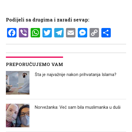
Podijeli sa drugima i zaradi sevap:
Facebook
Viber
WhatsApp
Twitter
Telegram
Email
Messenge
Copy
Shar
Link
PREPORUČUJEMO VAM
Šta je najvažnije nakon prihvatanja Islama?
Norvežanka: Već sam bila muslimanka u duši