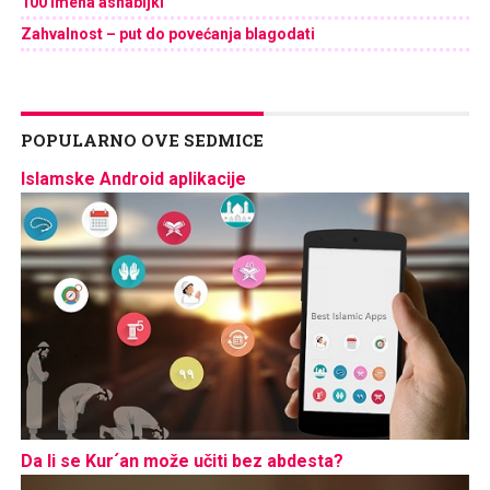
100 imena ashabijki
Zahvalnost – put do povećanja blagodati
POPULARNO OVE SEDMICE
Islamske Android aplikacije
Da li se Kur´an može učiti bez abdesta?