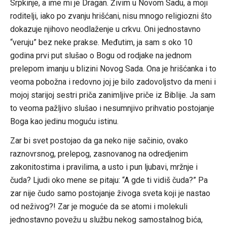
Srpkinje, a ime mi je Dragan. Živim u Novom Sadu, a moji
roditelji, iako po zvanju hrišćani, nisu mnogo religiozni što
dokazuje njihovo neodlaženje u crkvu. Oni jednostavno
“veruju” bez neke prakse. Međutim, ja sam s oko 10
godina prvi put slušao o Bogu od rodjake na jednom
prelepom imanju u blizini Novog Sada. Ona je hrišćanka i to
veoma pobožna i redovno joj je bilo zadovoljstvo da meni i
mojoj starijoj sestri priča zanimljive priče iz Biblije. Ja sam
to veoma pažljivo slušao i nesumnjivo prihvatio postojanje
Boga kao jedinu moguću istinu.
Zar bi svet postojao da ga neko nije sačinio, ovako
raznovrsnog, prelepog, zasnovanog na odredjenim
zakonitostima i pravilima, a usto i pun ljubavi, mržnje i
čuda? Ljudi oko mene se pitaju: “A gde ti vidiš čuda?” Pa
zar nije čudo samo postojanje živoga sveta koji je nastao
od neživog?! Zar je moguće da se atomi i molekuli
jednostavno povežu u službu nekog samostalnog bića,