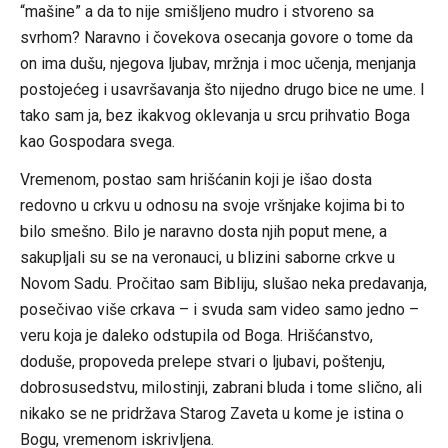
“mašine” a da to nije smišljeno mudro i stvoreno sa
svrhom? Naravno i čovekova osecanja govore o tome da
on ima dušu, njegova ljubav, mržnja i moc učenja, menjanja
postojećeg i usavršavanja što nijedno drugo bice ne ume. I
tako sam ja, bez ikakvog oklevanja u srcu prihvatio Boga
kao Gospodara svega.
Vremenom, postao sam hrišćanin koji je išao dosta
redovno u crkvu u odnosu na svoje vršnjake kojima bi to
bilo smešno. Bilo je naravno dosta njih poput mene, a
sakupljali su se na veronauci, u blizini saborne crkve u
Novom Sadu. Pročitao sam Bibliju, slušao neka predavanja,
posečivao više crkava – i svuda sam video samo jedno –
veru koja je daleko odstupila od Boga. Hrišćanstvo,
doduše, propoveda prelepe stvari o ljubavi, poštenju,
dobrosusedstvu, milostinji, zabrani bluda i tome slično, ali
nikako se ne pridržava Starog Zaveta u kome je istina o
Bogu, vremenom iskrivljena.