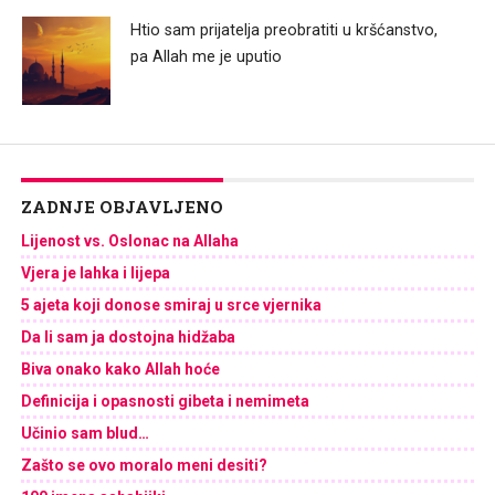
Htio sam prijatelja preobratiti u kršćanstvo,
pa Allah me je uputio
ZADNJE OBJAVLJENO
Lijenost vs. Oslonac na Allaha
Vjera je lahka i lijepa
5 ajeta koji donose smiraj u srce vjernika
Da li sam ja dostojna hidžaba
Biva onako kako Allah hoće
Definicija i opasnosti gibeta i nemimeta
Učinio sam blud…
Zašto se ovo moralo meni desiti?