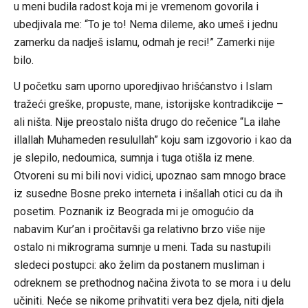
u meni budila radost koja mi je vremenom govorila i
ubedjivala me: “To je to! Nema dileme, ako umeš i jednu
zamerku da nadješ islamu, odmah je reci!” Zamerki nije
bilo.
U početku sam uporno uporedjivao hrišćanstvo i Islam
tražeći greške, propuste, mane, istorijske kontradikcije –
ali ništa. Nije preostalo ništa drugo do rečenice “La ilahe
illallah Muhameden resulullah” koju sam izgovorio i kao da
je slepilo, nedoumica, sumnja i tuga otišla iz mene.
Otvoreni su mi bili novi vidici, upoznao sam mnogo brace
iz susedne Bosne preko interneta i inšallah otici cu da ih
posetim. Poznanik iz Beograda mi je omogućio da
nabavim Kur’an i pročitavši ga relativno brzo više nije
ostalo ni mikrograma sumnje u meni. Tada su nastupili
sledeci postupci: ako želim da postanem musliman i
odreknem se prethodnog načina života to se mora i u delu
učiniti. Neće se nikome prihvatiti vera bez djela, niti djela