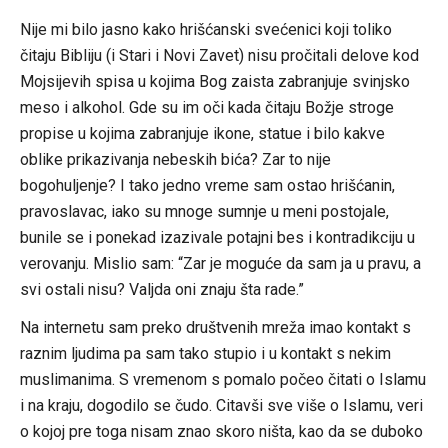
Nije mi bilo jasno kako hrišćanski svećenici koji toliko
čitaju Bibliju (i Stari i Novi Zavet) nisu pročitali delove kod
Mojsijevih spisa u kojima Bog zaista zabranjuje svinjsko
meso i alkohol. Gde su im oči kada čitaju Božje stroge
propise u kojima zabranjuje ikone, statue i bilo kakve
oblike prikazivanja nebeskih bića? Zar to nije
bogohuljenje? I tako jedno vreme sam ostao hrišćanin,
pravoslavac, iako su mnoge sumnje u meni postojale,
bunile se i ponekad izazivale potajni bes i kontradikciju u
verovanju. Mislio sam: “Zar je moguće da sam ja u pravu, a
svi ostali nisu? Valjda oni znaju šta rade.”
Na internetu sam preko društvenih mreža imao kontakt s
raznim ljudima pa sam tako stupio i u kontakt s nekim
muslimanima. S vremenom s pomalo počeo čitati o Islamu
i na kraju, dogodilo se čudo. Citavši sve više o Islamu, veri
o kojoj pre toga nisam znao skoro ništa, kao da se duboko