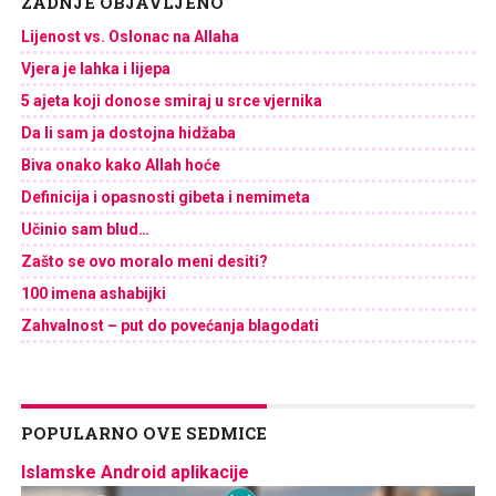
ZADNJE OBJAVLJENO
Lijenost vs. Oslonac na Allaha
Vjera je lahka i lijepa
5 ajeta koji donose smiraj u srce vjernika
Da li sam ja dostojna hidžaba
Biva onako kako Allah hoće
Definicija i opasnosti gibeta i nemimeta
Učinio sam blud…
Zašto se ovo moralo meni desiti?
100 imena ashabijki
Zahvalnost – put do povećanja blagodati
POPULARNO OVE SEDMICE
Islamske Android aplikacije