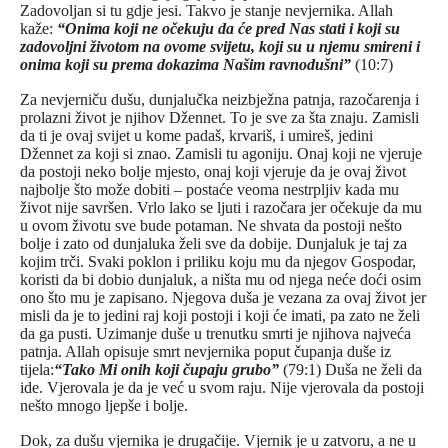
Zadovoljan si tu gdje jesi. Takvo je stanje nevjernika. Allah
kaže:
“
Onima koji ne očekuju da će pred Nas stati i koji su
zadovoljni životom na ovome svijetu, koji su u njemu smireni i
onima koji su prema dokazima Našim ravnodušni”
(10:7)
Za nevjerniču dušu, dunjalučka neizbježna patnja, razočarenja i
prolazni život je njihov Džennet. To je sve za šta znaju. Zamisli
da ti je ovaj svijet u kome padaš, krvariš, i umireš, jedini
Džennet za koji si znao. Zamisli tu agoniju. Onaj koji ne vjeruje
da postoji neko bolje mjesto, onaj koji vjeruje da je ovaj život
najbolje što može dobiti – postaće veoma nestrpljiv kada mu
život nije savršen. Vrlo lako se ljuti i razočara jer očekuje da mu
u ovom životu sve bude potaman. Ne shvata da postoji nešto
bolje i zato od dunjaluka želi sve da dobije. Dunjaluk je taj za
kojim trči. Svaki poklon i priliku koju mu da njegov Gospodar,
koristi da bi dobio dunjaluk, a ništa mu od njega neće doći osim
ono što mu je zapisano. Njegova duša je vezana za ovaj život jer
misli da je to jedini raj koji postoji i koji će imati, pa zato ne želi
da ga pusti. Uzimanje duše u trenutku smrti je njihova najveća
patnja. Allah opisuje smrt nevjernika poput čupanja duše iz
tijela:
“Tako Mi onih koji čupaju grubo”
(79:1) Duša ne želi da
ide. Vjerovala je da je već u svom raju. Nije vjerovala da postoji
nešto mnogo ljepše i bolje.
Dok, za dušu vjernika je drugačije. Vjernik je u zatvoru, a ne u