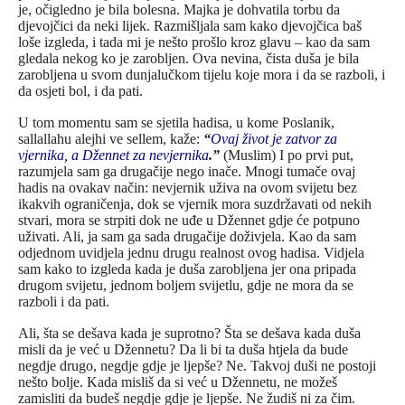
je, očigledno je bila bolesna. Majka je dohvatila torbu da
djevojčici da neki lijek. Razmišljala sam kako djevojčica baš
loše izgleda, i tada mi je nešto prošlo kroz glavu – kao da sam
gledala nekog ko je zarobljen. Ova nevina, čista duša je bila
zarobljena u svom dunjalučkom tijelu koje mora i da se razboli, i
da osjeti bol, i da pati.
U tom momentu sam se sjetila hadisa, u kome Poslanik,
sallallahu alejhi ve sellem, kaže:
“
Ovaj život je zatvor za
vjernika, a Džennet za nevjernika
.”
(Muslim) I po prvi put,
razumjela sam ga drugačije nego inače. Mnogi tumače ovaj
hadis na ovakav način: nevjernik uživa na ovom svijetu bez
ikakvih ograničenja, dok se vjernik mora suzdržavati od nekih
stvari, mora se strpiti dok ne uđe u Džennet gdje će potpuno
uživati. Ali, ja sam ga sada drugačije doživjela. Kao da sam
odjednom uvidjela jednu drugu realnost ovog hadisa. Vidjela
sam kako to izgleda kada je duša zarobljena jer ona pripada
drugom svijetu, jednom boljem svijetlu, gdje ne mora da se
razboli i da pati.
Ali, šta se dešava kada je suprotno? Šta se dešava kada duša
misli da je već u Džennetu? Da li bi ta duša htjela da bude
negdje drugo, negdje gdje je ljepše? Ne. Takvoj duši ne postoji
nešto bolje. Kada misliš da si već u Džennetu, ne možeš
zamisliti da budeš negdje gdje je ljepše. Ne žudiš ni za čim.