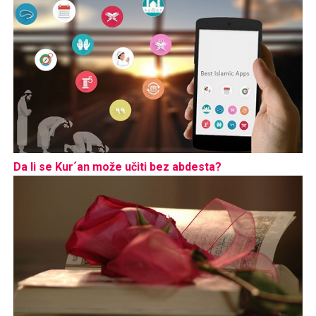
Da li se Kur´an može učiti bez abdesta?