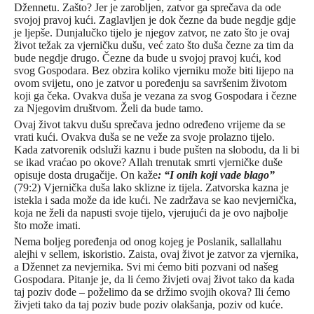
Džennetu. Zašto? Jer je zarobljen, zatvor ga sprečava da ode
svojoj pravoj kući. Zaglavljen je dok čezne da bude negdje gdje
je ljepše. Dunjalučko tijelo je njegov zatvor, ne zato što je ovaj
život težak za vjerničku dušu, već zato što duša čezne za tim da
bude negdje drugo. Čezne da bude u svojoj pravoj kući, kod
svog Gospodara. Bez obzira koliko vjerniku može biti lijepo na
ovom svijetu, ono je zatvor u poređenju sa savršenim životom
koji ga čeka. Ovakva duša je vezana za svog Gospodara i čezne
za Njegovim društvom. Želi da bude tamo.
Ovaj život takvu dušu sprečava jedno određeno vrijeme da se
vrati kući. Ovakva duša se ne veže za svoje prolazno tijelo.
Kada zatvorenik odsluži kaznu i bude pušten na slobodu, da li bi
se ikad vraćao po okove? Allah trenutak smrti vjerničke duše
opisuje dosta drugačije. On kaže
: “
I onih koji vade blago”
(79:2) Vjernička duša lako sklizne iz tijela. Zatvorska kazna je
istekla i sada može da ide kući. Ne zadržava se kao nevjernička,
koja ne želi da napusti svoje tijelo, vjerujući da je ovo najbolje
što može imati.
Nema boljeg poređenja od onog kojeg je Poslanik, sallallahu
alejhi v sellem, iskoristio. Zaista, ovaj život je zatvor za vjernika,
a Džennet za nevjernika. Svi mi ćemo biti pozvani od našeg
Gospodara. Pitanje je, da li ćemo živjeti ovaj život tako da kada
taj poziv dođe – poželimo da se držimo svojih okova? Ili ćemo
živjeti tako da taj poziv bude poziv olakšanja, poziv od kuće.