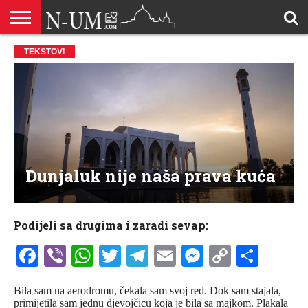
ALLAHOVA
TEKSTOVI
LIJEPA
BRAK I
DŽEHENNEM
DŽENNET
DOBROČINSTVO
DOVE
HADŽ
HADISI
HURIJE
HUMANITARNI
ILAHIJE
ISLAMOFOBIJA
IZREKE
KUR’AN
LIJEPI
NAMAZ
ODGOVORI
POKAJNICI
POUČNE
PRILOZI
PROBLEM
ŠALJIVE
RAMAZAN
REKAIK
SAVJETI
SIHR I
SMRT I
SNOVI
VJEROVJESNICI
ZANIMLJIVOSTI
ZA
ZDRAVLJE
IMENA
ISLAMSKA
PREMA
I ZIKR
KUTAK
I CITATI
ISLAM
PRIČE I
POSJETITELJA
I
PRIČE
DŽINNI
SUDNJI
I NAUKA
SESTRE
PORODICA
RODITELJIMA
TEKSTOVI
DEVIJACIJE
DAN
U
DRUŠTVU
Dunjaluk nije naša prava kuća
Podijeli sa drugima i zaradi sevap:
Facebook
Viber
WhatsApp
Twitter
Telegram
Email
Messenge
Copy
Shar
Link
Bila sam na aerodromu, čekala sam svoj red. Dok sam stajala,
primijetila sam jednu djevojčicu koja je bila sa majkom. Plakala