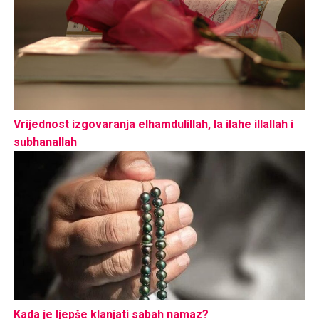
Vrijednost izgovaranja elhamdulillah, la ilahe illallah i
subhanallah
Kada je ljepše klanjati sabah namaz?