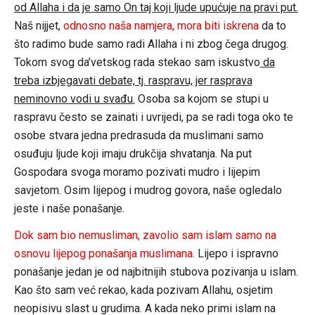
od Allaha i da je samo On taj koji ljude upućuje na pravi put.
Naš nijjet,
odnosno naša namjera, mora biti iskrena
da to
što radimo bude samo radi Allaha i ni zbog čega drugog.
Tokom svog da’vetskog rada stekao sam iskustvo
da
treba izbjegavati debate, tj. raspravu, jer rasprava
neminovno vodi u svađu.
Osoba sa kojom se stupi u
raspravu često se zainati i uvrijedi, pa se radi toga oko te
osobe stvara jedna predrasuda da muslimani samo
osuđuju ljude koji imaju drukčija shvatanja. Na put
Gospodara svoga moramo pozivati mudro i lijepim
savjetom. Osim lijepog i mudrog govora, naše ogledalo
jeste i naše ponašanje.
Dok sam bio nemusliman, zavolio sam islam samo na
osnovu lijepog ponašanja muslimana.
Lijepo i ispravno
ponašanje jedan je od najbitnijih stubova pozivanja u islam.
Kao što sam već rekao, kada pozivam Allahu, osjetim
neopisivu slast u grudima. A kada neko primi islam na