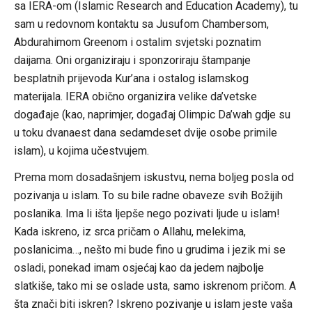
sa IERA-om (Islamic Research and Education Academy), tu
sam u redovnom kontaktu sa Jusufom Chambersom,
Abdurahimom Greenom i ostalim svjetski poznatim
daijama. Oni organiziraju i sponzoriraju štampanje
besplatnih prijevoda Kur’ana i ostalog islamskog
materijala. IERA obično organizira velike da’vetske
događaje (kao, naprimjer, događaj Olimpic Da’wah gdje su
u toku dvanaest dana sedamdeset dvije osobe primile
islam), u kojima učestvujem.
Prema mom dosadašnjem iskustvu, nema boljeg posla od
pozivanja u islam. To su bile radne obaveze svih Božijih
poslanika. Ima li išta ljepše nego pozivati ljude u islam!
Kada iskreno, iz srca pričam o Allahu, melekima,
poslanicima…, nešto mi bude fino u grudima i jezik mi se
osladi, ponekad imam osjećaj kao da jedem najbolje
slatkiše, tako mi se oslade usta, samo iskrenom pričom. A
šta znači biti iskren? Iskreno pozivanje u islam jeste vaša