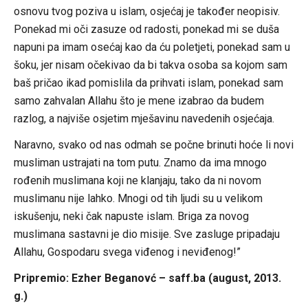
osnovu tvog poziva u islam, osjećaj je također neopisiv.
Ponekad mi oči zasuze od radosti, ponekad mi se duša
napuni pa imam osećaj kao da ću poletjeti, ponekad sam u
šoku, jer nisam očekivao da bi takva osoba sa kojom sam
baš pričao ikad pomislila da prihvati islam, ponekad sam
samo zahvalan Allahu što je mene izabrao da budem
razlog, a najviše osjetim mješavinu navedenih osjećaja.
Naravno, svako od nas odmah se počne brinuti hoće li novi
musliman ustrajati na tom putu. Znamo da ima mnogo
rođenih muslimana koji ne klanjaju, tako da ni novom
muslimanu nije lahko. Mnogi od tih ljudi su u velikom
iskušenju, neki čak napuste islam. Briga za novog
muslimana sastavni je dio misije. Sve zasluge pripadaju
Allahu, Gospodaru svega viđenog i neviđenog!”
Pripremio: Ezher Beganovć – saff.ba (august, 2013.
g.)