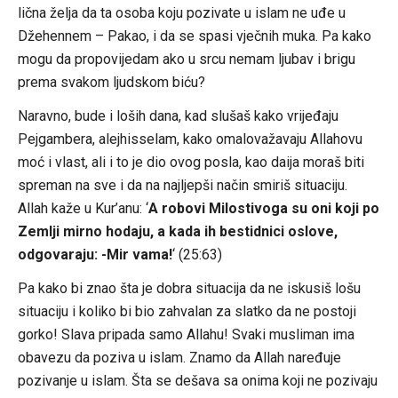
lična želja da ta osoba koju pozivate u islam ne uđe u
Džehennem – Pakao, i da se spasi vječnih muka. Pa kako
mogu da propovijedam ako u srcu nemam ljubav i brigu
prema svakom ljudskom biću?
Naravno, bude i loših dana, kad slušaš kako vrijeđaju
Pejgambera, alejhisselam, kako omalovažavaju Allahovu
moć i vlast, ali i to je dio ovog posla, kao daija moraš biti
spreman na sve i da na najljepši način smiriš situaciju.
Allah kaže u Kur’anu: ‘
A robovi Milostivoga su oni koji po
Zemlji mirno hodaju, a kada ih bestidnici oslove,
odgovaraju: -Mir vama!
‘ (25:63)
Pa kako bi znao šta je dobra situacija da ne iskusiš lošu
situaciju i koliko bi bio zahvalan za slatko da ne postoji
gorko! Slava pripada samo Allahu! Svaki musliman ima
obavezu da poziva u islam. Znamo da Allah naređuje
pozivanje u islam. Šta se dešava sa onima koji ne pozivaju