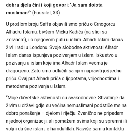
dobra djela čini i koji govori: ‘Ja sam doista
musliman!
‘” (Fussilet, 33)
U prošlom broju Saffa objavili smo priču o Crnogorcu
Alhadru Islamu, bivšem Mićku Kadiću (na slici sa
Zoranom), i o njegovom putu u islam. Alhadr Islam danas
živi i radi u Londonu. Svoje slobodne aktivnosti Alhadr
Islam danas ispunjava pozivanjem u islam. Iskustvo u
pozivanju u islam koje ima Alhadr Islam veoma je
dragocjeno. Zato smo odlučili sa njim napraviti još jednu
priču. Ovaj put Alhadr priča o ljepotama, vrijednostima i
metodama pozivanja u islam.
“Moje da’vetske aktivnosti su svakodnevne. Shvatanje da
živim u državi gdje su većina nemuslimani podstiče me na
dobro ponašanje – djelom i riječju. Zvanično ne pripadam
nijednoj organizaciji, ali pomažem svima koji su spremni ili
voljni da šire islam, elhamdulillah. Najviše sam u kontaktu