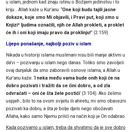
u islam, jednom kad znaju istinu o Božijem jedinstvu i to
kriju… Allah kaže u Kur’anu: “
One koji budu tajili jasne
dokaze, koje smo Mi objavili, i Pravi put, koji smo u
Knjizi* ljudima označili, njih će Allah prokleti, a proklet
će ih i oni koji imaju pravo da proklinju!
” (2:159)
Lijepo ponašanje, najbolji poziv u islam
Nikada u historiji islama muslimani nisu bili manje aktivni u
da’vi – pozivanju u islam nego danas. Toliko smo zavoljeli
ovaj dunjaluk da smo zaboravili osnove islama, a Allah u
Kur’anu kaže: ‘
I neka među vama bude onih koji će na
dobro pozivati i tražiti da se čini dobro, a od zla
odvraćati – oni će šta žele postići
‘ (3:104). Ako želimo
uspjeh , bilo to na ovom svijetu ili ahiretu, mi smo obavezni
pozivati ka dobru, a šta je bolje djelo nego obožavati
Allaha, kako samo Njemu priliči na način koji je On odabrao.
Kada pozivamo u islam, treba da shvatimo da je sve dobro