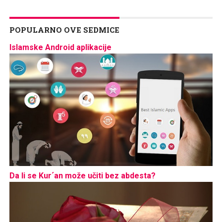
POPULARNO OVE SEDMICE
Islamske Android aplikacije
Da li se Kur´an može učiti bez abdesta?