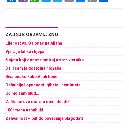
Link
ZADNJE OBJAVLJENO
Lijenost vs. Oslonac na Allaha
Vjera je lahka i lijepa
5 ajeta koji donose smiraj u srce vjernika
Da li sam ja dostojna hidžaba
Biva onako kako Allah hoće
Definicija i opasnosti gibeta i nemimeta
Učinio sam blud…
Zašto se ovo moralo meni desiti?
100 imena ashabijki
Zahvalnost – put do povećanja blagodati