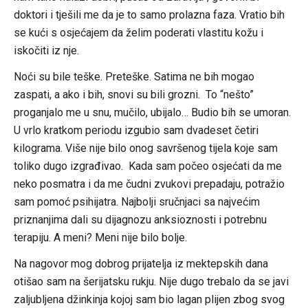
doktori i tješili me da je to samo prolazna faza. Vratio bih
se kući s osjećajem da želim poderati vlastitu kožu i
iskočiti iz nje.
Noći su bile teške. Preteške. Satima ne bih mogao
zaspati, a ako i bih, snovi su bili grozni. To “nešto”
proganjalo me u snu, mučilo, ubijalo… Budio bih se umoran.
U vrlo kratkom periodu izgubio sam dvadeset četiri
kilograma. Više nije bilo onog savršenog tijela koje sam
toliko dugo izgrađivao. Kada sam počeo osjećati da me
neko posmatra i da me čudni zvukovi prepadaju, potražio
sam pomoć psihijatra. Najbolji sručnjaci sa najvećim
priznanjima dali su dijagnozu anksioznosti i potrebnu
terapiju. A meni? Meni nije bilo bolje.
Na nagovor mog dobrog prijatelja iz mektepskih dana
otišao sam na šerijatsku rukju. Nije dugo trebalo da se javi
zaljubljena džinkinja kojoj sam bio lagan plijen zbog svog