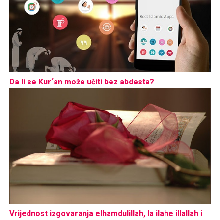
Da li se Kur´an može učiti bez abdesta?
Vrijednost izgovaranja elhamdulillah, la ilahe illallah i