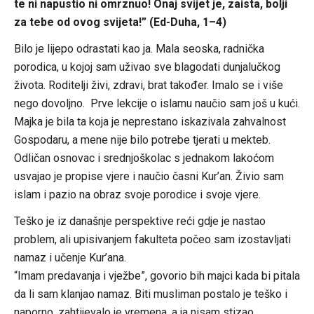
te ni napustio ni omrznuo! Onaj svijet je, zaista, bolji
za tebe od ovog svijeta!” (Ed-Duha, 1–4)
Bilo je lijepo odrastati kao ja. Mala seoska, radnička
porodica, u kojoj sam uživao sve blagodati dunjalučkog
života. Roditelji živi, zdravi, brat također. Imalo se i više
nego dovoljno. Prve lekcije o islamu naučio sam još u kući.
Majka je bila ta koja je neprestano iskazivala zahvalnost
Gospodaru, a mene nije bilo potrebe tjerati u mekteb.
Odličan osnovac i srednjoškolac s jednakom lakoćom
usvajao je propise vjere i naučio časni Kur’an. Živio sam
islam i pazio na obraz svoje porodice i svoje vjere.
Teško je iz današnje perspektive reći gdje je nastao
problem, ali upisivanjem fakulteta počeo sam izostavljati
namaz i učenje Kur’ana.
“Imam predavanja i vježbe”, govorio bih majci kada bi pitala
da li sam klanjao namaz. Biti musliman postalo je teško i
naporno, zahtijevalo je vremena, a ja nisam stizao.