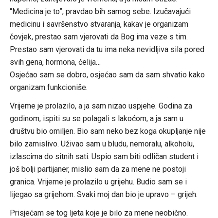
“Medicina je to”, pravdao bih samog sebe. Izučavajući
medicinu i savršenstvo stvaranja, kakav je organizam
čovjek, prestao sam vjerovati da Bog ima veze s tim.
Prestao sam vjerovati da tu ima neka nevidljiva sila pored
svih gena, hormona, ćelija…
Osjećao sam se dobro, osjećao sam da sam shvatio kako
organizam funkcioniše.
Vrijeme je prolazilo, a ja sam nizao uspjehe. Godina za
godinom, ispiti su se polagali s lakoćom, a ja sam u
društvu bio omiljen. Bio sam neko bez koga okupljanje nije
bilo zamislivo. Uživao sam u bludu, nemoralu, alkoholu,
izlascima do sitnih sati. Uspio sam biti odličan student i
još bolji partijaner, mislio sam da za mene ne postoji
granica. Vrijeme je prolazilo u grijehu. Budio sam se i
lijegao sa grijehom. Svaki moj dan bio je upravo – grijeh.
Prisjećam se tog ljeta koje je bilo za mene neobično.