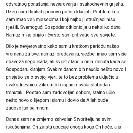
odvratnog ponašanja, nevjerovanja i svakodnevnih grijeha.
Uzeo sam Ilmihal i ponovo počeo klanjati. Problem koji
sam imao već mjesecima i koji najbolji stručnjaci nisu
riješili, Svemogući Gospodar otklonio je u nekoliko dana.
Namaz mi je prijao i čvrsto sam prihvatio sve savjete.
Bilo je nevjerovatno kako sam u kratkom periodu našao
vremena za sve: namaz, predavanja, vježbe, imao sam više
obaveza nego ikada, ali svijet stane u onih minuta kada se
Gospodaru klanjam. Svakim danom bih naučio nešto novo i
prisjetio se o svojoj vjeri, te to bez problema uključio u
svakodnevnicu. Zikrom bih ispunio svaki slobodan
trenutak. Postao sam zadovoljan sobom, stalno učio
nešto novo o lijepom islamu i dovio da Allah bude
zadovoljan sa mnom.
Danas sam neizmjerno zahvalan Stvoritelju na svim
iskušenjima. On zaista upućuje onoga koga On hoće, a ja