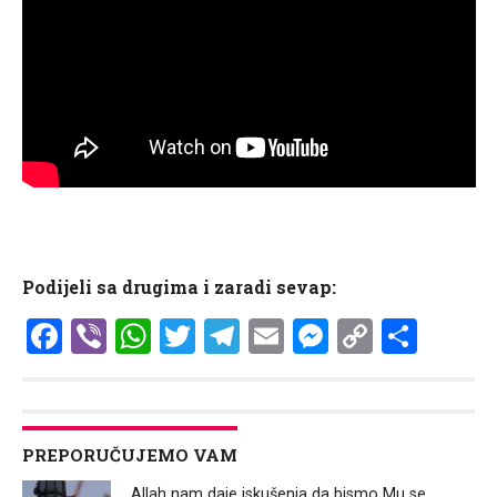
Podijeli sa drugima i zaradi sevap:
Facebook
Viber
WhatsApp
Twitter
Telegram
Email
Messenge
Copy
Shar
Link
PREPORUČUJEMO VAM
Allah nam daje iskušenja da bismo Mu se