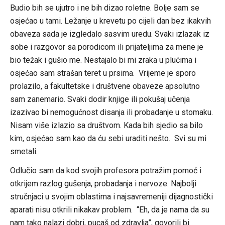
Budio bih se ujutro i ne bih dizao roletne. Bolje sam se
osjećao u tami. Ležanje u krevetu po cijeli dan bez ikakvih
obaveza sada je izgledalo sasvim uredu. Svaki izlazak iz
sobe i razgovor sa porodicom ili prijateljima za mene je
bio težak i gušio me. Nestajalo bi mi zraka u plućima i
osjećao sam strašan teret u prsima. Vrijeme je sporo
prolazilo, a fakultetske i društvene obaveze apsolutno
sam zanemario. Svaki dodir knjige ili pokušaj učenja
izazivao bi nemogućnost disanja ili probadanje u stomaku.
Nisam više izlazio sa društvom. Kada bih sjedio sa bilo
kim, osjećao sam kao da ću sebi uraditi nešto. Svi su mi
smetali.
Odlučio sam da kod svojih profesora potražim pomoć i
otkrijem razlog gušenja, probadanja i nervoze. Najbolji
stručnjaci u svojim oblastima i najsavremeniji dijagnostički
aparati nisu otkrili nikakav problem. “Eh, da je nama da su
nam tako nalazi dobri, pucaš od zdravlja”, govorili bi