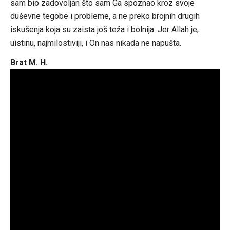
sam bio zadovoljan što sam Ga spoznao kroz svoje
duševne tegobe i probleme, a ne preko brojnih drugih
iskušenja koja su zaista još teža i bolnija. Jer Allah je,
uistinu, najmilostiviji, i On nas nikada ne napušta.
Brat M. H.