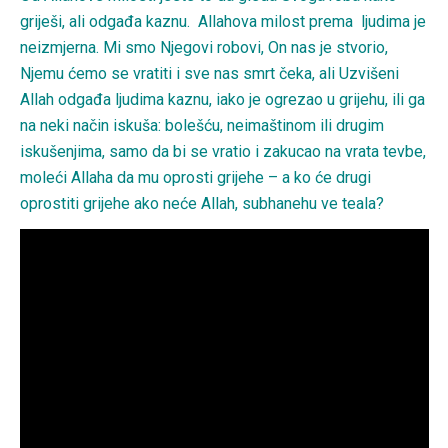
griješi, ali odgađa kaznu. Allahova milost prema ljudima je
neizmjerna. Mi smo Njegovi robovi, On nas je stvorio,
Njemu ćemo se vratiti i sve nas smrt čeka, ali Uzvišeni
Allah odgađa ljudima kaznu, iako je ogrezao u grijehu, ili ga
na neki način iskuša: bolešću, neimaštinom ili drugim
iskušenjima, samo da bi se vratio i zakucao na vrata tevbe,
moleći Allaha da mu oprosti grijehe – a ko će drugi
oprostiti grijehe ako neće Allah, subhanehu ve teala?