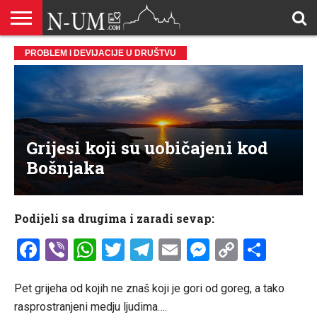
ALLAHOVA
PROBLEM I DEVIJACIJE U DRUŠTVU
LIJEPA
BRAK I
DŽEHENNEM
DŽENNET
DOBROČINSTVO
DOVE
HADŽ
HADISI
HURIJE
HUMANITARNI
ILAHIJE
ISLAMOFOBIJA
IZREKE
KUR’AN
LIJEPI
NAMAZ
ODGOVORI
POKAJNICI
POUČNE
PRILOZI
PROBLEM
ŠALJIVE
RAMAZAN
REKAIK
SAVJETI
SIHR I
SMRT I
SNOVI
VJEROVJESNICI
ZANIMLJIVOSTI
ZA
ZDRAVLJE
IMENA
ISLAMSKA
PREMA
I ZIKR
KUTAK
I CITATI
ISLAM
PRIČE I
POSJETITELJA
I
PRIČE
DŽINNI
SUDNJI
I NAUKA
SESTRE
PORODICA
RODITELJIMA
TEKSTOVI
DEVIJACIJE
DAN
U
DRUŠTVU
Grijesi koji su uobičajeni kod
Bošnjaka
Podijeli sa drugima i zaradi sevap:
Facebook
Viber
WhatsApp
Twitter
Telegram
Email
Messenge
Copy
Shar
Link
Pet grijeha od kojih ne znaš koji je gori od goreg, a tako
rasprostranjeni medju ljudima….