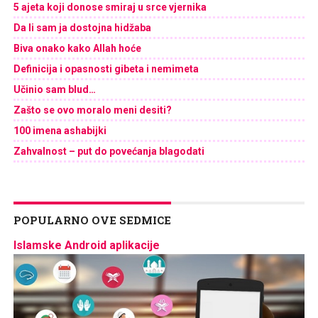
5 ajeta koji donose smiraj u srce vjernika
Da li sam ja dostojna hidžaba
Biva onako kako Allah hoće
Definicija i opasnosti gibeta i nemimeta
Učinio sam blud…
Zašto se ovo moralo meni desiti?
100 imena ashabijki
Zahvalnost – put do povećanja blagodati
POPULARNO OVE SEDMICE
Islamske Android aplikacije