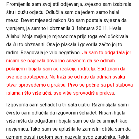
Promijenila sam svoj stil odijevanja, svjesno sam izabirala
širu i dužu odjeću. Odlučila sam da jedem samo halal
meso. Devet mjeseci nakon što sam postala svjesna da
vjerujem, ja sam to i obznanila 3. februara 2011. Hvala
Allahu! Moja majka je mjesecima prije toga već očekivala
da ću to obznaniti. Ona je plakala i govorila zašto joj to
radim. Reagovala je vrlo negativno.
Ja sam to odgađala jer
nisam se osjećala dovoljno snažnom da se odmah
pokrijem i bojala sam se reakcije roditelja. Sad znam da
sve ide postepeno. Ne traži se od nas da odmah svaku
stvar sprovedemo u praksu. Prvo se počne sa pet stubova
islama i što više učiš, sve više sprovodiš u praksu
.
Izgovorila sam šehadet u tri sata ujutru. Razmišljala sam i
čvrsto sam odlučila da izgovorim šehadet. Nisam htjela
više ništa da odgađam i bojala sam se da ću umrijeti kao
nevjernica. Tako sam se uplašila te zamisli i otišla sam da
uzmem gusul i potom sam nazvala svog zaručnika. Rekla