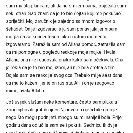
sam mu šta planiram, ali da ne smijem sama, osjećala sam
neki strah. Sad znam da je to bio šejtan koji me pokušao
spriječiti. Moj zaručnik je zajedno sa mnom izgovorio
šehadet. On je izgovarao, a ja sam ponavljala jer nisam
mogla da se koncentrišem ako u istom momentu
izgovaramo. Zatražila sam od Allaha pomoć, zatražila sam
da mi pomogne u pogledu reakcije moje majke. Hvala
Allahu, ona nije reagovala onako kako sam očekivala. Ona
je rekla da je to bio moj izbor, ali nije bila sretna s tim.
Bojala sam se reakcije svog oca. Trebalo mi je šest dana
da mu to kažem, jer je on rasista. Ali, i on je reagovao
mirno, hvala Allahu.
Još uvijek slušam neke komentare, često sam plakala
zbog njihovih grubih riječi. Njihove su riječi bile grublje
nego što mogu podnijeti, mnogo su mi nanijeli bola. Prije
godinu dana odlučila sam se i pokriti. Sedmicu ili dvije
prije toga otišla sam u džamiju. Vidjela sam neke djevojke