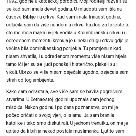
1992. godine u katoličkoj porodici. Moji roditelji razveli su
se kad sam imala devet godina. U mladosti sam išla na
časove Biblije i u crkvu. Kad sam imala trinaest godina,
odlučila sam da više ne idem u crkvu. Razlog za to jeste to
što me moja majka uvijek vodila u Kolumbijansku crkvu i u
određenom momentu krenula je u neku drugu crkvu gdje je
većina bila dominikanskog porijekla. Tu promjenu nikad
nisam shvatila, i u određenom momentu više nisam htjela
tamo ići jer su se ljudi ponašali histerično, plakali su i
vikali. Ubrzo se više nisam osjećala ugodno, osjećala sam
strah od tog ambijenta.
Kako sam odrastala, sve više sam se bavila pogrešnim
stvarima. U četnaestoj godini upoznala sam jednog
mladića. Nakon godinu i po dana poznanstva, on mi je
počeo pričati o svojoj vjeri, o islamu. Ja sam branila
katolike i tako smo diskutirali. U jednom trenutku, on me je
upitao da li bih ja nekad postala muslimanka. Ljutito sam