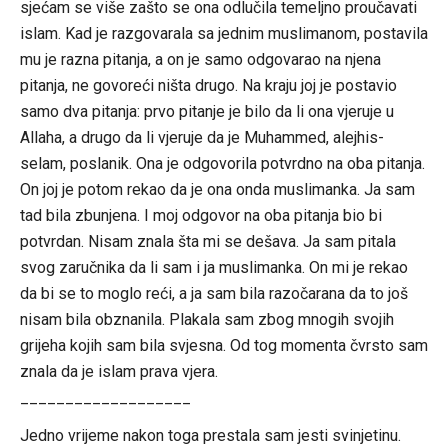
sjećam se više zašto se ona odlučila temeljno proučavati
islam. Kad je razgovarala sa jednim muslimanom, postavila
mu je razna pitanja, a on je samo odgovarao na njena
pitanja, ne govoreći ništa drugo. Na kraju joj je postavio
samo dva pitanja: prvo pitanje je bilo da li ona vjeruje u
Allaha, a drugo da li vjeruje da je Muhammed, alejhis-
selam, poslanik. Ona je odgovorila potvrdno na oba pitanja.
On joj je potom rekao da je ona onda muslimanka. Ja sam
tad bila zbunjena. I moj odgovor na oba pitanja bio bi
potvrdan. Nisam znala šta mi se dešava. Ja sam pitala
svog zaručnika da li sam i ja muslimanka. On mi je rekao
da bi se to moglo reći, a ja sam bila razočarana da to još
nisam bila obznanila. Plakala sam zbog mnogih svojih
grijeha kojih sam bila svjesna. Od tog momenta čvrsto sam
znala da je islam prava vjera.
___________________
Jedno vrijeme nakon toga prestala sam jesti svinjetinu.