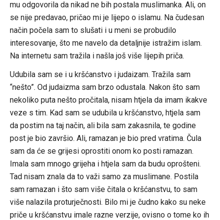
mu odgovorila da nikad ne bih postala muslimanka. Ali, on
se nije predavao, pričao mi je lijepo o islamu. Na čudesan
način počela sam to slušati i u meni se probudilo
interesovanje, što me navelo da detaljnije istražim islam.
Na internetu sam tražila i našla još više lijepih priča.
Udubila sam se i u kršćanstvo i judaizam. Tražila sam
“nešto”. Od judaizma sam brzo odustala. Nakon što sam
nekoliko puta nešto pročitala, nisam htjela da imam ikakve
veze s tim. Kad sam se udubila u kršćanstvo, htjela sam
da postim na taj način, ali bila sam zakasnila, te godine
post je bio završio. Ali, ramazan je bio pred vratima. Čula
sam da će se grijesi oprostiti onom ko posti ramazan.
Imala sam mnogo grijeha i htjela sam da budu oprošteni.
Tad nisam znala da to važi samo za muslimane. Postila
sam ramazan i što sam više čitala o kršćanstvu, to sam
više nalazila proturječnosti. Bilo mi je čudno kako su neke
priče u kršćanstvu imale razne verzije, ovisno o tome ko ih