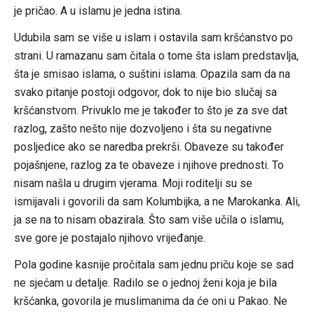
je pričao. A u islamu je jedna istina.
Udubila sam se više u islam i ostavila sam kršćanstvo po
strani. U ramazanu sam čitala o tome šta islam predstavlja,
šta je smisao islama, o suštini islama. Opazila sam da na
svako pitanje postoji odgovor, dok to nije bio slučaj sa
kršćanstvom. Privuklo me je također to što je za sve dat
razlog, zašto nešto nije dozvoljeno i šta su negativne
posljedice ako se naredba prekrši. Obaveze su također
pojašnjene, razlog za te obaveze i njihove prednosti. To
nisam našla u drugim vjerama. Moji roditelji su se
ismijavali i govorili da sam Kolumbijka, a ne Marokanka. Ali,
ja se na to nisam obazirala. Što sam više učila o islamu,
sve gore je postajalo njihovo vrijeđanje.
Pola godine kasnije pročitala sam jednu priču koje se sad
ne sjećam u detalje. Radilo se o jednoj ženi koja je bila
kršćanka, govorila je muslimanima da će oni u Pakao. Ne