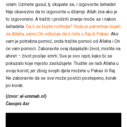
islam. Uzmete gusul, tj. okupate se, i izgovorite šehadet.
Nije obavezno da to izgovorite u džamiji. Allah zna ako je
to izgovoreno. A tražiti i proširiti znanje može se i nakon
šehadeta.
Da li se bojite roditelja? Onda je pametnije bojati
se Allaha, samo On odlučuje da li ćete u Raj ili Pakao.
Ako
vam je potrebna pomoć, onda tražite pomoć od Allaha i On
će vam pomoći. Zaboravite ovaj dunjalučki život, mislite na
ahiret – život poslije smrti. Sve je ovo ispit, kako bi se
pokazalo koje mjesto zaslužujete. Trudite se radi Allaha u
svoju korist, jer zbog svojih djela možete u Pakao ili Raj.
Ne zaboravite da se sve može postići postepeno, korak
po korak.
(
Izvor: al-ummah.nl
)
Časopis Asr