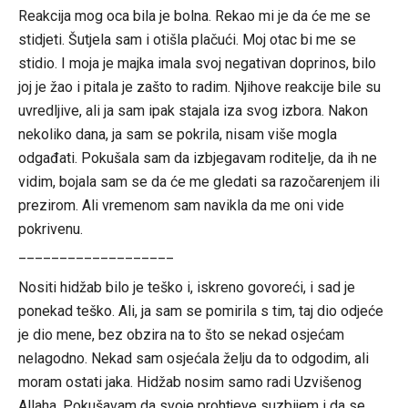
Reakcija mog oca bila je bolna. Rekao mi je da će me se
stidjeti. Šutjela sam i otišla plačući. Moj otac bi me se
stidio. I moja je majka imala svoj negativan doprinos, bilo
joj je žao i pitala je zašto to radim. Njihove reakcije bile su
uvredljive, ali ja sam ipak stajala iza svog izbora. Nakon
nekoliko dana, ja sam se pokrila, nisam više mogla
odgađati. Pokušala sam da izbjegavam roditelje, da ih ne
vidim, bojala sam se da će me gledati sa razočarenjem ili
prezirom. Ali vremenom sam navikla da me oni vide
pokrivenu.
___________________
Nositi hidžab bilo je teško i, iskreno govoreći, i sad je
ponekad teško. Ali, ja sam se pomirila s tim, taj dio odjeće
je dio mene, bez obzira na to što se nekad osjećam
nelagodno. Nekad sam osjećala želju da to odgodim, ali
moram ostati jaka. Hidžab nosim samo radi Uzvišenog
Allaha. Pokušavam da svoje prohtjeve suzbijem i da se