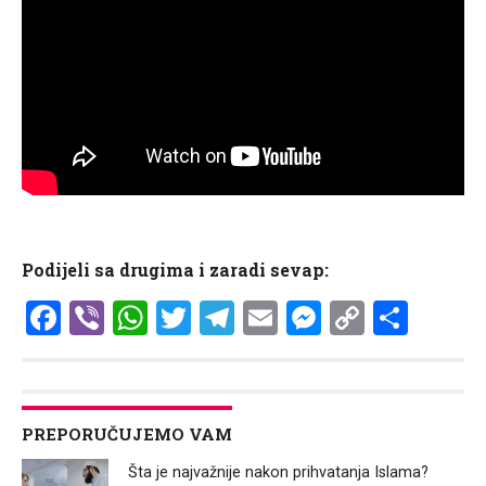
Podijeli sa drugima i zaradi sevap:
Facebook
Viber
WhatsApp
Twitter
Telegram
Email
Messenge
Copy
Shar
Link
PREPORUČUJEMO VAM
Šta je najvažnije nakon prihvatanja Islama?