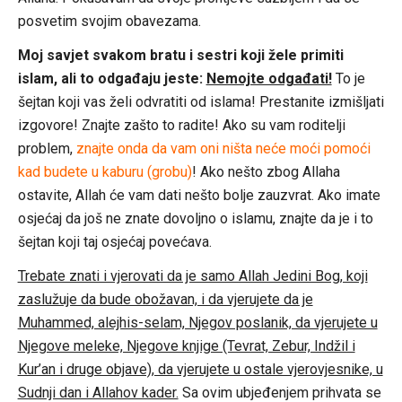
posvetim svojim obavezama.
Moj savjet svakom bratu i sestri koji žele primiti
islam, ali to odgađaju jeste:
Nemojte odgađati!
To je
šejtan koji vas želi odvratiti od islama! Prestanite izmišljati
izgovore! Znajte zašto to radite! Ako su vam roditelji
problem,
znajte onda da vam oni ništa neće moći pomoći
kad budete u kaburu (grobu)
! Ako nešto zbog Allaha
ostavite, Allah će vam dati nešto bolje zauzvrat. Ako imate
osjećaj da još ne znate dovoljno o islamu, znajte da je i to
šejtan koji taj osjećaj povećava.
Trebate znati i vjerovati da je samo Allah Jedini Bog, koji
zaslužuje da bude obožavan, i da vjerujete da je
Muhammed, alejhis-selam, Njegov poslanik, da vjerujete u
Njegove meleke, Njegove knjige (Tevrat, Zebur, Indžil i
Kur’an i druge objave), da vjerujete u ostale vjerovjesnike, u
Sudnji dan i Allahov kader.
Sa ovim ubjeđenjem prihvata se