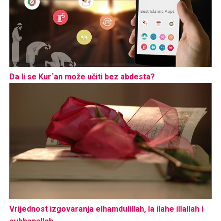
Da li se Kur´an može učiti bez abdesta?
Vrijednost izgovaranja elhamdulillah, la ilahe illallah i