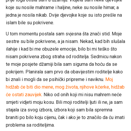
koje su nosile mahrame i haljine, neke su nosile himar, a
jedna je nosila nikab. Dvije djevojke koje su isto prešle na
islam bile su pokrivene.
U tom momentu postala sam svjesna šta znači stid. Moje
sestre su bile pokrivene, a ja nisam. Nekad, kad bih slušala
ilahije i kad bi me obuzele emocije, bilo bi mi teško što
nisam pokrivena zbog straha od roditelja. Sedmicu nakon
te moje posjete džamiji bila sam sigurna da hoću da se
pokrijem. Planirala sam prvo da obavijestim roditelje kako
bi znali i mogli da se psihički pripreme i naviknu.
Moj
hidžab će biti dio mene, mog života, njihove kćerke, hidžab
će ostati zauvijek.
Niko od onih koji mi nisu mahrem neće
smjeti vidjeti moju kosu. Bili moji roditelji ljuti ili ne, ja sam
stajala iza svog izbora, izbora koji sam bila spremna
braniti po bilo koju cijenu, čak i ako je to značilo da ću imati
problema sa roditeljima.