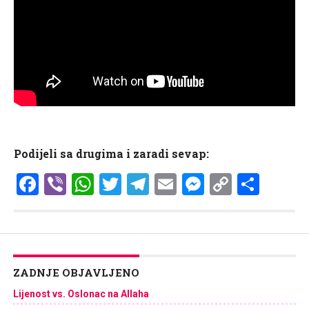
Podijeli sa drugima i zaradi sevap:
Facebook
Viber
WhatsApp
Twitter
Telegram
Email
Messenge
Copy
Shar
Link
ZADNJE OBJAVLJENO
Lijenost vs. Oslonac na Allaha