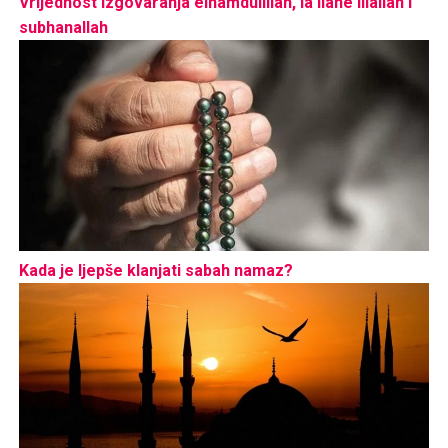
Vrijednost izgovaranja elhamdulillah, la ilahe illallah i
subhanallah
Kada je ljepše klanjati sabah namaz?