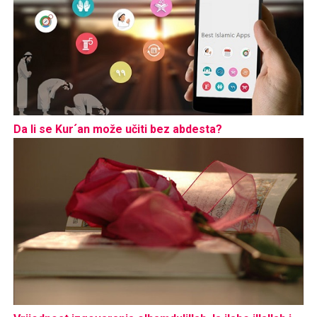
Da li se Kur´an može učiti bez abdesta?