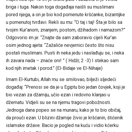
briga i tuga. Nakon toga događaja naišli su muslimani
pored njega, a on je bio kod pomenute kršćanke, bizantijke
u pomenutoj tvrđavi. Rekli su mu: “O taj i taj! Šta je bilo sa
tvojim Kur’anom, znanjem, postom, džihadom i namazom?”
Odgovorio im je: “Znajte da sam zaboravio cijeli Kur’an
osim jednog ajeta: “Zažaliće nevjernici često što nisu
postali muslimani. Pusti ih neka jedu i naslađuju se, i neka
ih zavara nada – znaće oni! ” ( Hidžr, 2 -3) I stekao sam
kod njih imetak i porod.” (El-Bidaje ve El-Nihaje)
Imam El-Kurtubi, Allah mu se smilovao, bilježi sljedeći
događaj: “Prenosi se da je u Egiptu bio jedan čovjek, koji je
bio vezan za džamiju, učio ezan i redovno klanjao u
džematu. Vidjeli su se na njemu tragovi pobožnosti.
Jednoga dana popeo se na munaru, kako je to bio običaj,
da prouči ezan. U blizini džamije živio je kršćanin, štićenik
islamske države. Bacio je pogled na kuću i vidio kćerku