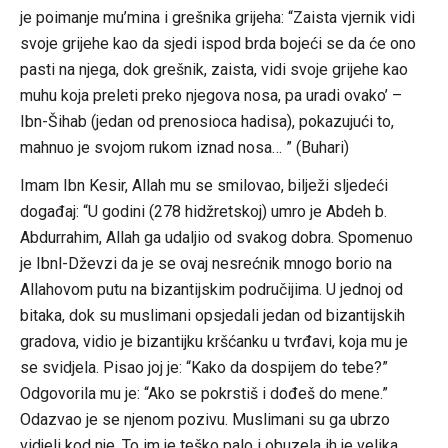
je poimanje mu’mina i grešnika grijeha: “Zaista vjernik vidi
svoje grijehe kao da sjedi ispod brda bojeći se da će ono
pasti na njega, dok grešnik, zaista, vidi svoje grijehe kao
muhu koja preleti preko njegova nosa, pa uradi ovako’ –
Ibn-Šihab (jedan od prenosioca hadisa), pokazujući to,
mahnuo je svojom rukom iznad nosa… ” (Buhari)
Imam Ibn Kesir, Allah mu se smilovao, bilježi sljedeći
događaj: “U godini (278 hidžretskoj) umro je Abdeh b.
Abdurrahim, Allah ga udaljio od svakog dobra. Spomenuo
je Ibnl-Dževzi da je se ovaj nesrećnik mnogo borio na
Allahovom putu na bizantijskim područijima. U jednoj od
bitaka, dok su muslimani opsjedali jedan od bizantijskih
gradova, vidio je bizantijku kršćanku u tvrđavi, koja mu je
se svidjela. Pisao joj je: “Kako da dospijem do tebe?”
Odgovorila mu je: “Ako se pokrstiš i dođeš do mene.”
Odazvao je se njenom pozivu. Muslimani su ga ubrzo
vidjeli kod nje. To im je teško palo i obuzela ih je velika