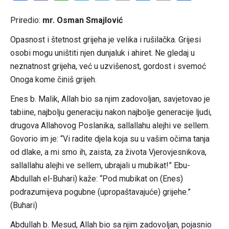
Link
Priredio:
mr. Osman Smajlović
Opasnost i štetnost grijeha je velika i rušilačka. Grijesi
osobi mogu uništiti njen dunjaluk i ahiret. Ne gledaj u
neznatnost grijeha, već u uzvišenost, gordost i svemoć
Onoga kome činiš grijeh.
Enes b. Malik, Allah bio sa njim zadovoljan, savjetovao je
tabiine, najbolju generaciju nakon najbolje generacije ljudi,
drugova Allahovog Poslanika, sallallahu alejhi ve sellem.
Govorio im je: “Vi radite djela koja su u vašim očima tanja
od dlake, a mi smo ih, zaista, za života Vjerovjesnikova,
sallallahu alejhi ve sellem, ubrajali u mubikat!” Ebu-
Abdullah el-Buhari) kaže: “Pod mubikat on (Enes)
podrazumijeva pogubne (upropaštavajuće) grijehe.”
(Buhari)
Abdullah b. Mesud, Allah bio sa njim zadovoljan, pojasnio