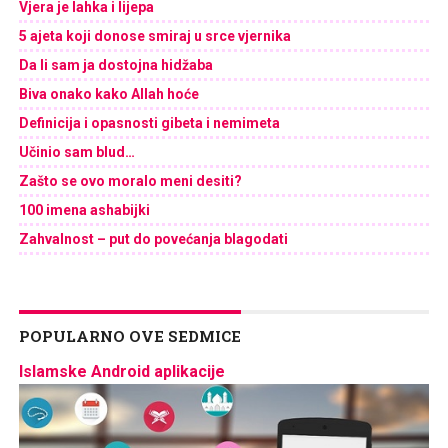
Vjera je lahka i lijepa
5 ajeta koji donose smiraj u srce vjernika
Da li sam ja dostojna hidžaba
Biva onako kako Allah hoće
Definicija i opasnosti gibeta i nemimeta
Učinio sam blud…
Zašto se ovo moralo meni desiti?
100 imena ashabijki
Zahvalnost – put do povećanja blagodati
POPULARNO OVE SEDMICE
Islamske Android aplikacije