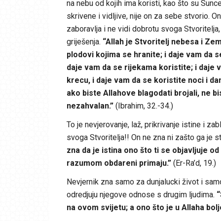
na nebu od kojih ima koristi, kao što su Sunc
skrivene i vidljive, nije on za sebe stvorio. 
zaboravlja i ne vidi dobrotu svoga Stvoritelja,
griješenja.
“Allah je Stvoritelj nebesa i Zem
plodovi kojima se hranite; i daje vam da 
daje vam da se rijekama koristite; i daje
krecu, i daje vam da se koristite noci i 
ako biste Allahove blagodati brojali, ne bi
nezahvalan.”
(Ibrahim, 32.-34.)
To je nevjerovanje, laž, prikrivanje istine i 
svoga Stvoritelja!! On ne zna ni zašto ga je s
zna da je istina ono što ti se objavljuje 
razumom obdareni primaju.”
(Er-Ra’d, 19.)
Nevjernik zna samo za dunjalucki život i samo 
odredjuju njegove odnose s drugim ljudima.
“
na ovom svijetu; a ono što je u Allaha bolj