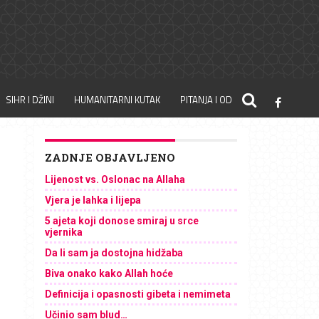
SIHR I DŽINI
HUMANITARNI KUTAK
PITANJA I ODGOVORI
ZADNJE OBJAVLJENO
Lijenost vs. Oslonac na Allaha
Vjera je lahka i lijepa
5 ajeta koji donose smiraj u srce
vjernika
Da li sam ja dostojna hidžaba
Biva onako kako Allah hoće
Definicija i opasnosti gibeta i nemimeta
Učinio sam blud…