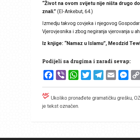
“Život na ovom svijetu nije ništa drugo do 
znali.”
(El-Ankebut, 64.)
Izmedju takvog covjeka i njegovog Gospodara
Vjerovjesnika i zbog negiranja vjerovanja u ahi
Iz knjige: “Namaz u Islamu”, Mesdzid Tew
Podijeli sa drugima i zaradi sevap:
Facebook
Viber
WhatsApp
Twitter
Telegr
Emai
Me
Ukoliko pronađete gramatičku grešku, OZN
je tekst označen.