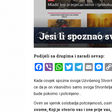
Jesi li spoznao 
Podijeli sa drugima i zaradi sevap:
Facebook
Viber
WhatsApp
Twitter
Telegr
Emai
Me
Kada covjek spozna svoga Uzvišenog Stvorite
ce da je on vlasništvo samo svoga Stvoritelja
bude pokorno i potcinjeno…
Ovim se vjernik oslobadja potcinjenosti, osim
svome, Koji je stvorio vas i one prije vas, 