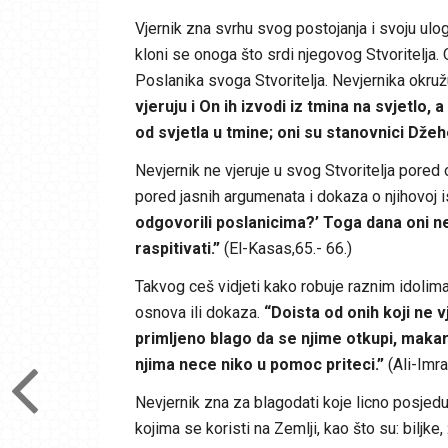
Vjernik zna svrhu svog postojanja i svoju ulog
kloni se onoga što srdi njegovog Stvoritelja. O
Poslanika svoga Stvoritelja. Nevjernika okružu
vjeruju i On ih izvodi iz tmina na svjetlo, a
od svjetla u tmine; oni su stanovnici Dže
Nevjernik ne vjeruje u svog Stvoritelja pored 
pored jasnih argumenata i dokaza o njihovoj i
odgovorili poslanicima?’ Toga dana oni n
raspitivati.”
(El-Kasas,65.- 66.)
Takvog ceš vidjeti kako robuje raznim idolima 
osnova ili dokaza.
“Doista od onih koji ne vj
primljeno blago da se njime otkupi, makar g
njima nece niko u pomoc priteci.”
(Ali-Imra
Nevjernik zna za blagodati koje licno posjeduje
kojima se koristi na Zemlji, kao što su: biljke, 