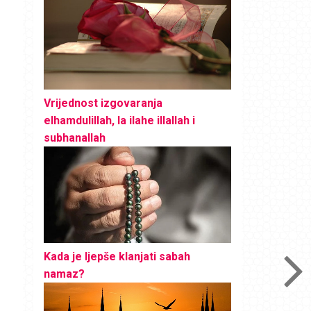
Vrijednost izgovaranja
elhamdulillah, la ilahe illallah i
subhanallah
Kada je ljepše klanjati sabah
namaz?