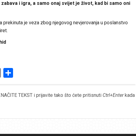
zabava i igra, a samo onaj svijet je život, kad bi samo oni
 prekinuta je veza zbog njegovog nevjerovanja u poslanstvo
ret.
hid
am
l
ssenger
Copy
Share
Link
AČITE TEKST i prijavite tako što ćete pritisnuti
Ctrl+Enter
kada