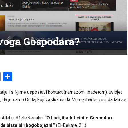
svoga Gospodara?
am
l
ssenger
Copy
Share
Link
lja i s Njime uspostavi kontakt (namazom, ibadetom), uvidjet
, da je samo On taj koji zaslužuje da Mu se ibadet cini, da Mu se
 Allahu, džele še’nuhu:
“O ljudi, ibadet cinite Gospodaru
da biste bili bogobojazni.”
(El-Bekare, 21.)