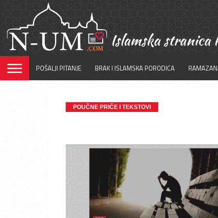
POŠALJI PITANJE
BRAK I ISLAMSKA PORODICA
RAMAZAN
POUČNE PRIČE I TEKSTOVI