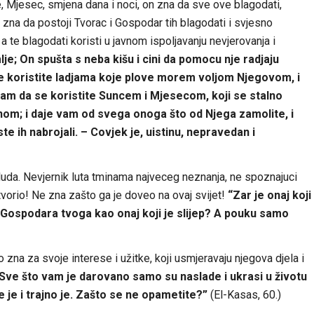
e, Mjesec, smjena dana i noci, on zna da sve ove blagodati,
On zna da postoji Tvorac i Gospodar tih blagodati i svjesno
 a te blagodati koristi u javnom ispoljavanju nevjerovanja i
lje; On spušta s neba kišu i cini da pomocu nje radjaju
se koristite ladjama koje plove morem voljom Njegovom, i
 vam da se koristite Suncem i Mjesecom, koji se stalno
danom; i daje vam od svega onoga što od Njega zamolite, i
ste ih nabrojali. – Covjek je, uistinu, nepravedan i
zabluda. Nevjernik luta tminama najveceg neznanja, ne spoznajuci
tvorio! Ne zna zašto ga je doveo na ovaj svijet!
“Zar je onaj koji
od Gospodara tvoga kao onaj koji je slijep? A pouku samo
zna za svoje interese i užitke, koji usmjeravaju njegova djela i
Sve što vam je darovano samo su naslade i ukrasi u životu
e je i trajno je. Zašto se ne opametite?”
(El-Kasas, 60.)