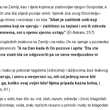
u na Zemlji, kao i djela kojima je zadovoljan njegov Gospodar, a
n zna šta slijedi poslije smrti. Vjernik zna svog Stvoritelja i
ju tmina i neznanje i on luta.
“Allah je zaštitnik onih koji
 onima koji ne vjeruju – zaštitnici su šejtani i oni ih odvode
hennema, oni u njemu vjecno ostaju.”
(El-Bekare, 257)
ociglednih znakova na Zemlji i na nebu. On ne vjeruje u poslanike
skrenosti.
“A na Dan kada ih On pozove i upita: ‘Šta ste
ece znati šta ce odgovoriti pa se nece medjusobno ni
i kako je pokoran tagutima (silnicima) i lažljivcima, bez ikakvog
eruju, i umru a nevjernici su, niti od jednog nece biti
a, koliko ovaj svijet bilo! Njima pripada kazna bolna, i
n, 91.)
 u sebi, kao što su: vid, sluh, razum, zdravlje i život; blagodati
životinje, voda, zrak, razliciti resursi u prirodi i rude; te blagodati