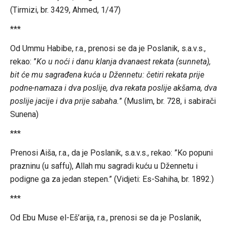
(Tirmizi, br. 3429, Ahmed, 1/47)
***
Od Ummu Habibe, r.a., prenosi se da je Poslanik, s.a.v.s.,
rekao: ”
Ko u noći i danu klanja dvanaest rekata (sunneta),
bit će mu sagrađena kuća u Džennetu: četiri rekata prije
podne-namaza i dva poslije, dva rekata poslije akšama, dva
poslije jacije i dva prije sabaha.
” (Muslim, br. 728, i sabirači
Sunena)
***
Prenosi Aiša, r.a., da je Poslanik, s.a.v.s., rekao: ”Ko popuni
prazninu (u saffu), Allah mu sagradi kuću u Džennetu i
podigne ga za jedan stepen.” (Vidjeti: Es-Sahiha, br. 1892.)
***
Od Ebu Muse el-Eš’arija, r.a., prenosi se da je Poslanik,