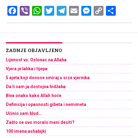
Facebook
Viber
WhatsApp
Twitter
Telegram
Email
Messenge
Copy
Shar
Link
ZADNJE OBJAVLJENO
Lijenost vs. Oslonac na Allaha
Vjera je lahka i lijepa
5 ajeta koji donose smiraj u srce vjernika
Da li sam ja dostojna hidžaba
Biva onako kako Allah hoće
Definicija i opasnosti gibeta i nemimeta
Učinio sam blud…
Zašto se ovo moralo meni desiti?
100 imena ashabijki