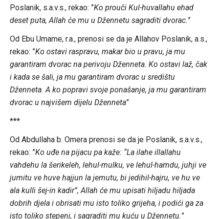
Poslanik, s.a.v.s., rekao: ”
Ko prouči Kul-huvallahu ehad
deset puta, Allah će mu u Džennetu sagraditi dvorac.
”
Od Ebu Umame, r.a., prenosi se da je Allahov Poslanik, a.s.,
rekao: ”
Ko ostavi raspravu, makar bio u pravu, ja mu
garantiram dvorac na perivoju Dženneta. Ko ostavi laž, čak
i kada se šali, ja mu garantiram dvorac u središtu
Dženneta. A ko popravi svoje ponašanje, ja mu garantiram
dvorac u najvišem dijelu Dženneta
”
***
Od Abdullaha b. Omera prenosi se da je Poslanik, s.a.v.s.,
rekao: ”
Ko uđe na pijacu pa kaže: “La ilahe illallahu
vahdehu la šerikeleh, lehul-mulku, ve lehul-hamdu, juhji ve
jumitu ve huve hajjun la jemutu, bi jedihil-hajru, ve hu ve
ala kulli šej-in kadir”, Allah će mu upisati hiljadu hiljada
dobrih djela i obrisati mu isto toliko grijeha, i podići ga za
isto toliko stepeni, i sagraditi mu kuću u Džennetu.
”