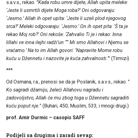
s.a.v.s., rekao:
”Kada robu umre dijete, Allah upita meleke:
‘Jeste li usmrtili dijete Moga roba?’ Oni odgovaraju:
‘Jesmo.’ Allah ih opet upita: ‘Jeste li uzeli plod njegovog
srca?’ Meleki odgovaraju: ‘Jesmo.’ On ih opet pita: ‘Š ta je
rekao Moj rob?’ Oni rekoše: ‘Zahvalio Ti je i rekao: Inna
lillahi ve inna ilejhi radži’un ““ Mi smo Allahovi i Njemu se
vraćamo.’ Na to im Allah govori: ‘Napravite Mome robu
kuću u Džennetu i nazovite je kuća zahvalnosti.
”’ (Tirmizi)
***
Od Osmana, r.a., prenosi se da je Poslanik, s.a.v.s., rekao: ”
Ko sagradi džamiju, želeći Allahovu nagradu i
zadovoljstvo, Allah će mu zbog toga u Džennetu sagraditi
kuću poput nje.
” (Buhari, 450; Muslim, 533; i mnogi drugi.)
prof. Amir Durmic – casopis SAFF
Podijeli sa drugima i zaradi sevap: