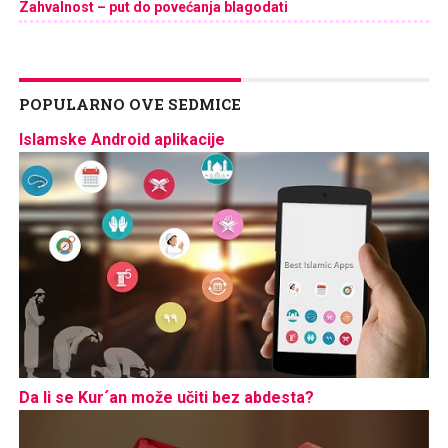
Zahvalnost – put do povećanja blagodati
POPULARNO OVE SEDMICE
Islamske Android aplikacije
Da li se Kur´an može učiti bez abdesta?